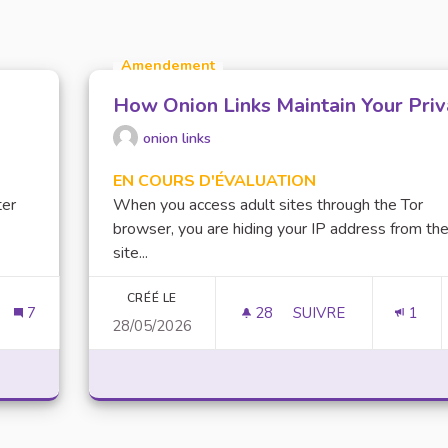
Amendement
How Onion Links Maintain Your Pri
onion links
EN COURS D'ÉVALUATION
ter
When you access adult sites through the Tor
browser, you are hiding your IP address from th
site...
CRÉÉ LE
7
28
28 ABONNÉS
SUIVRE
1
28/05/2026
UTIQUES SOLIDAIRES
HOW ONION LINKS M