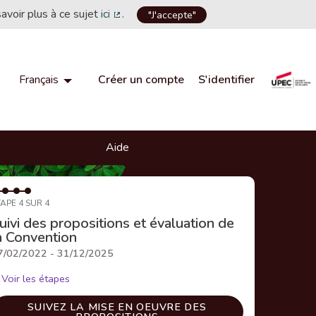
savoir plus à ce sujet
ici
.
"J'accepte"
(Lien externe)
Créer un compte
S'identifier
Français
Choisir la langue
Choose language
Aide
APE 4 SUR 4
uivi des propositions et évaluation de
a Convention
7/02/2022 - 31/12/2025
Voir les étapes
SUIVEZ LA MISE EN OEUVRE DES