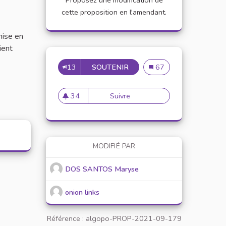
Proposez une modification de
cette proposition en l'amendant.
mise en
ient
13
SOUTENIR
INSTALLATION DE BOUTIQ
Installation de boutique
67
34
Suivre
Installation de boutiques soli
34 abonnés
MODIFIÉ PAR
DOS SANTOS Maryse
onion links
Référence : algopo-PROP-2021-09-179