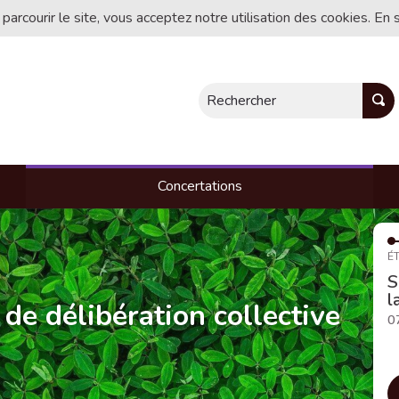
 parcourir le site, vous acceptez notre utilisation des cookies. En 
Rechercher
Concertations
ÉT
S
l
 de délibération collective
0