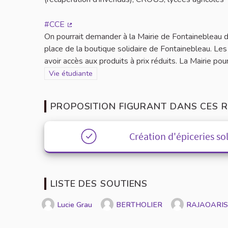
#CCE
(Lien externe)
On pourrait demander à la Mairie de Fontainebleau d
place de la boutique solidaire de Fontainebleau. Les
avoir accès aux produits à prix réduits. La Mairie pour
Filtrer les résultats de la catégorie : Vie étudiante
Vie étudiante
PROPOSITION FIGURANT DANS CES R
Création d'épiceries so
LISTE DES SOUTIENS
Lucie Grau
BERTHOLIER
RAJAOARI