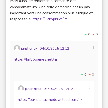
Mais aussi de renforcer la confiance des
consommateurs. Une telle démarche est un pas
important vers une consommation plus éthique et
responsable.
https://luckypkr.cc/
(Lien externe)
Je suis d'acco
0
Je ne sui
0
jansherrax
04/10/2025 12:12
https://bn55games.net/
(Lien externe)
Je suis d'accord
0
Je ne suis 
0
jansherrax
04/10/2025 12:12
https://pakistangamedownload.com/
(Lien externe)