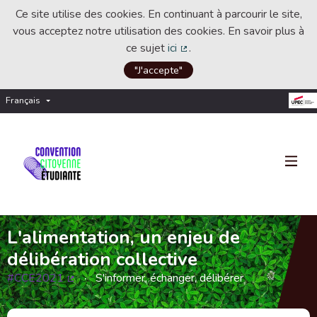
Ce site utilise des cookies. En continuant à parcourir le site,
vous acceptez notre utilisation des cookies. En savoir plus à
ce sujet
ici
.
(Lien externe)
"J'accepte"
Français
Choisir la langue
Choose language
L'alimentation, un enjeu de
délibération collective
#CCE2021
S'informer, échanger, délibérer
(Lien externe)