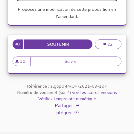
Proposez une modification de cette proposition en
l'amendant.
7
SOUTENIR
UNE CHARTE DÉONTOLOGIQUE
Une charte déo
22
30
Suivre
Une charte déontologique pou
30 abonnés
Référence : algopo-PROP-2021-09-197
Numéro de version 4
(sur 4)
voir les autres versions
Vérifiez l'empreinte numérique
Partager
Intégrer