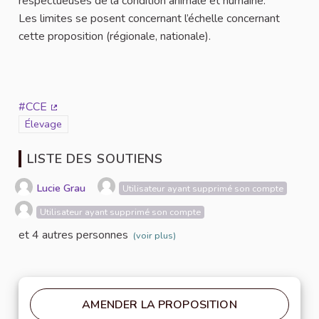
respectueuses de la condition animale et humaine.
Les limites se posent concernant l’échelle concernant
cette proposition (régionale, nationale).
#CCE
(Lien externe)
Filtrer les résultats de la catégorie : Élevage
Élevage
LISTE DES SOUTIENS
Lucie Grau
Utilisateur ayant supprimé son compte
Utilisateur ayant supprimé son compte
et 4 autres personnes
(voir plus)
AMENDER LA PROPOSITION