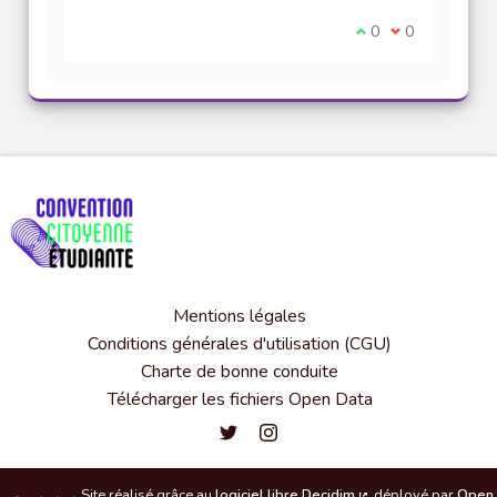
Je suis d'accord av
0
Je ne suis pas
0
Mentions légales
Conditions générales d'utilisation (CGU)
Charte de bonne conduite
Télécharger les fichiers Open Data
Convention citoyenne étudiante de l'
Convention citoyenne étudiante 
Site réalisé grâce au
logiciel libre Decidim
déployé par
Open