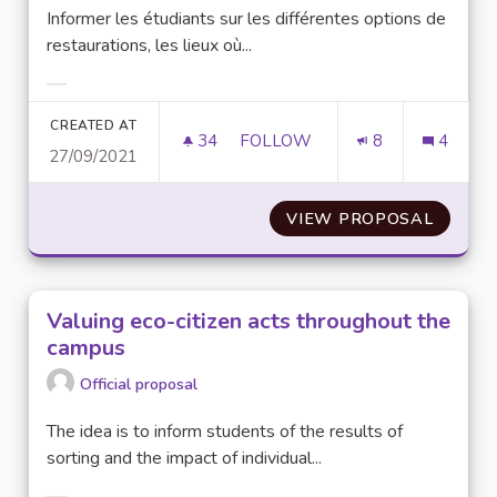
Informer les étudiants sur les différentes options de
restaurations, les lieux où...
Filter results for category:
CREATED AT
34
34 FOLLOWERS
FOLLOW
8
4
27/09/2021
INFORMER ET ORIENTER LES 
VIEW PROPOSAL
INFORM
Valuing eco-citizen acts throughout the
campus
Official proposal
The idea is to inform students of the results of
sorting and the impact of individual...