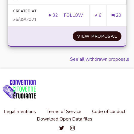
Filter results for category:
CREATED AT
32
32 FOLLOWERS
FOLLOW
6
20
26/09/2021
VALUING ECO-CITIZEN ACTS 
VIEW PROPOSAL
VALUIN
See all withdrawn proposals
Legal mentions
Terms of Service
Code of conduct
Download Open Data files
Convention citoyenne étudiante de l'
Convention citoyenne étudiante 