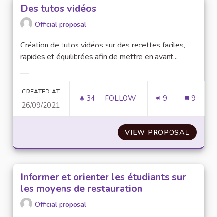
Des tutos vidéos
Official proposal
Création de tutos vidéos sur des recettes faciles,
rapides et équilibrées afin de mettre en avant...
Filter results for category:
CREATED AT
34
34 FOLLOWERS
FOLLOW
9
9
26/09/2021
DES TUTOS VIDÉOS
VIEW PROPOSAL
DES TU
Informer et orienter les étudiants sur
les moyens de restauration
Official proposal