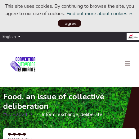
This site uses cookies. By continuing to browse the site, you
agree to our use of cookies.
Find out more about cookies
.
(Ext
I agree
English
Choisir la langue
Choose language
Food, an issue of collective
deliberation
#CCE2021
Inform, exchange, deliberate
(External link)