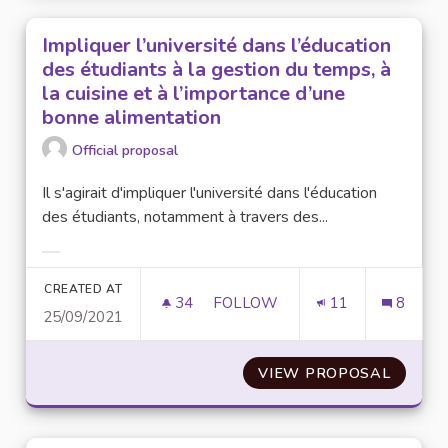
Impliquer l’université dans l’éducation
des étudiants à la gestion du temps, à
la cuisine et à l’importance d’une
bonne alimentation
Official proposal
Il s'agirait d'impliquer l'université dans l'éducation
des étudiants, notamment à travers des...
Filter results for category:
CREATED AT
34
34 FOLLOWERS
FOLLOW
11
8
25/09/2021
IMPLIQUER L’UNIVERSITÉ DANS
VIEW PROPOSAL
IMPLIQ