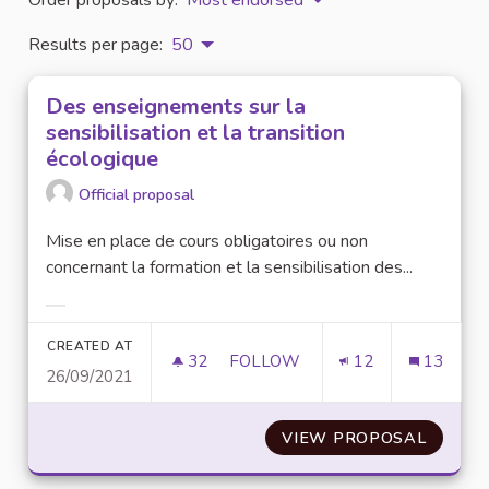
Results per page:
50
Des enseignements sur la
sensibilisation et la transition
écologique
Official proposal
Mise en place de cours obligatoires ou non
concernant la formation et la sensibilisation des...
Filter results for category:
CREATED AT
32
32 FOLLOWERS
FOLLOW
12
13
26/09/2021
DES ENSEIGNEMENTS SUR LA SE
VIEW PROPOSAL
DES EN