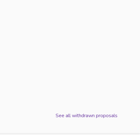
ION DES ÉTUDIANTS À LA GESTION DU TEMPS, À LA CUISINE
IVERSITÉ DANS L’ÉDUCATION DES ÉTUDIANTS À LA GESTI
See all withdrawn proposals