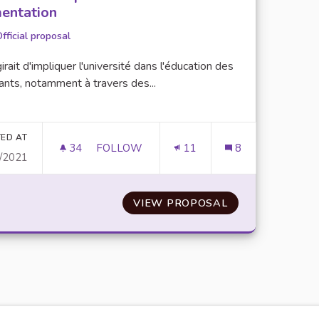
mentation
fficial proposal
agirait d'impliquer l'université dans l'éducation des
ants, notamment à travers des...
er results for category:
ED AT
34
34 FOLLOWERS
FOLLOW
11
8
/2021
IMPLIQUER L’UNIVERSITÉ DANS L’ÉDUCAT
VIEW PROPOSAL
IMPLIQUER L’UN