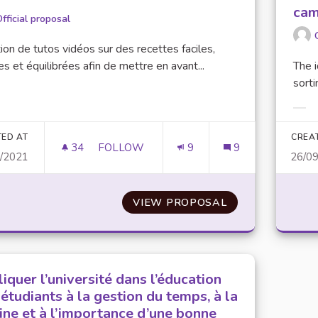
ca
fficial proposal
ion de tutos vidéos sur des recettes faciles,
es et équilibrées afin de mettre en avant...
The i
sorti
er results for category:
Filt
TED AT
CREA
34
34 FOLLOWERS
FOLLOW
9
9
9/2021
26/0
DES TUTOS VIDÉOS
VIEW PROPOSAL
DES TUTOS VID
iquer l’université dans l’éducation
étudiants à la gestion du temps, à la
ine et à l’importance d’une bonne