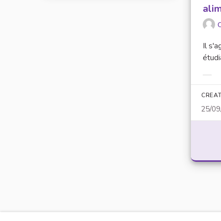
ali
O
Il s'
étudi
Filt
CREAT
25/09