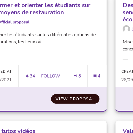
rmer et orienter les étudiants sur
Des
 moyens de restauration
sens
éco
fficial proposal
mer les étudiants sur les différentes options de
rations, les lieux où...
Mise
conce
er results for category:
Filt
TED AT
CREA
34
34 FOLLOWERS
FOLLOW
8
4
9/2021
26/0
INFORMER ET ORIENTER LES ÉTUDIANTS
VIEW PROPOSAL
INFORMER ET O
 tutos vidéos
Val