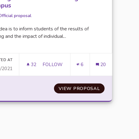
mpus
Official proposal
dea is to inform students of the results of
ng and the impact of individual...
er results for category:
TED AT
32
32 FOLLOWERS
FOLLOW
6
20
9/2021
VALUING ECO-CITIZEN ACTS THROUGHO
ÉOS
VIEW PROPOSAL
VALUING ECO-C