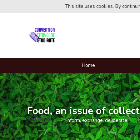
This site uses cookies. By continu
Home
Food, an issue of collect
#CCE2021
Inform, exchange, deliberate
(External link)