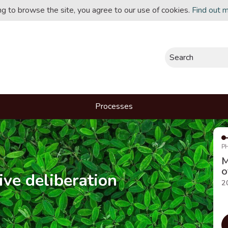
ing to browse the site, you agree to our use of cookies.
Find out 
Search
Processes
P
M
o
ive deliberation
2