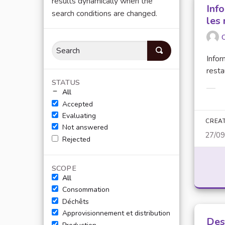
results dynamically when the
Info
search conditions are changed.
les
O
Infor
restau
STATUS
All
Filt
Accepted
Evaluating
CREA
Not answered
27/0
Rejected
SCOPE
All
Consommation
Déchêts
Approvisionnement et distribution
Des