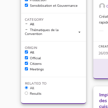
Production
Sensibilisation et Gouvernance
O
Créat
CATEGORY
rapid
All
Thématiques de la
Filt
Convention
CREA
ORIGIN
All
26/0
Official
Citizens
Meetings
RELATED TO
All
Results
Impl
des 
cuis