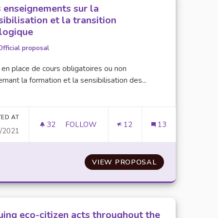
 enseignements sur la
ibilisation et la transition
logique
Official proposal
 en place de cours obligatoires ou non
rnant la formation et la sensibilisation des...
er results for category:
TED AT
32
32 FOLLOWERS
FOLLOW
12
13
9/2021
 SUR LES MOYENS DE RESTAURATION
DES ENSEIGNEMENTS SUR LA SENSIBILISA
RIENTER LES ÉTUDIANTS SUR LES MOYENS DE RESTAURA
VIEW PROPOSAL
DES ENSEIGNEM
uing eco-citizen acts throughout the