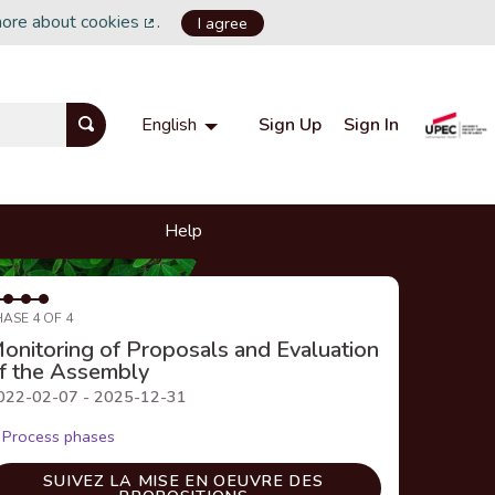
more about cookies
.
I agree
(External link)
Sign Up
Sign In
English
Choisir la langue
Choose language
Help
HASE 4 OF 4
onitoring of Proposals and Evaluation
f the Assembly
022-02-07 - 2025-12-31
Process phases
SUIVEZ LA MISE EN OEUVRE DES