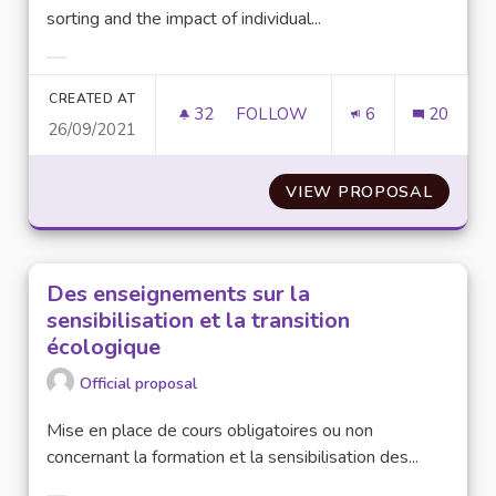
sorting and the impact of individual...
Filter results for category:
CREATED AT
32
32 FOLLOWERS
FOLLOW
6
20
26/09/2021
VALUING ECO-CITIZEN ACTS 
VIEW PROPOSAL
VALUIN
Des enseignements sur la
sensibilisation et la transition
écologique
Official proposal
Mise en place de cours obligatoires ou non
concernant la formation et la sensibilisation des...