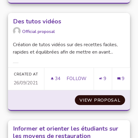
Des tutos vidéos
Official proposal
Création de tutos vidéos sur des recettes faciles,
rapides et équilibrées afin de mettre en avant...
Filter results for category:
CREATED AT
34
34 FOLLOWERS
FOLLOW
9
9
26/09/2021
DES TUTOS VIDÉOS
VIEW PROPOSAL
DES TU
Informer et orienter les étudiants sur
les moyens de restauration