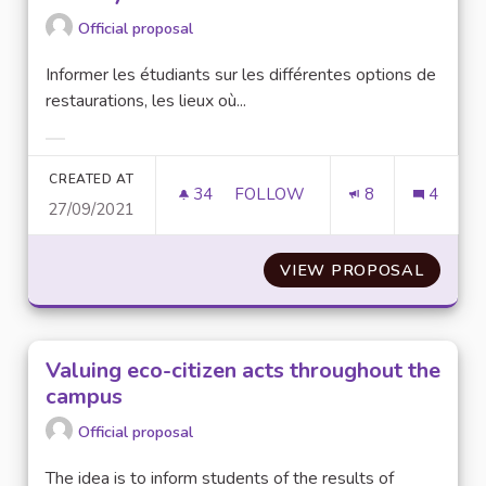
Official proposal
Informer les étudiants sur les différentes options de
restaurations, les lieux où...
Filter results for category:
CREATED AT
34
34 FOLLOWERS
FOLLOW
8
4
27/09/2021
INFORMER ET ORIENTER LES 
VIEW PROPOSAL
INFORM
Valuing eco-citizen acts throughout the
campus
Official proposal
The idea is to inform students of the results of