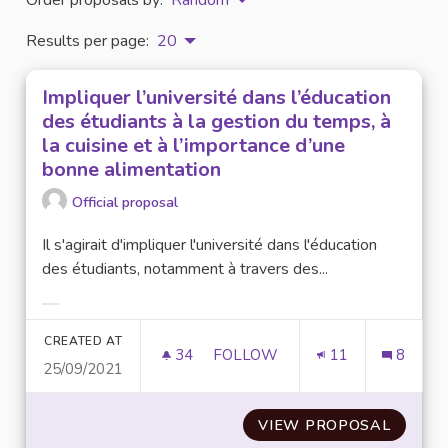
Results per page:
20
Impliquer l’université dans l’éducation
des étudiants à la gestion du temps, à
la cuisine et à l’importance d’une
bonne alimentation
Official proposal
Il s'agirait d'impliquer l'université dans l'éducation
des étudiants, notamment à travers des...
Filter results for category:
CREATED AT
34
34 FOLLOWERS
FOLLOW
11
8
25/09/2021
IMPLIQUER L’UNIVERSITÉ DANS
VIEW PROPOSAL
IMPLIQ