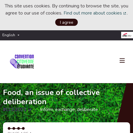
This site uses cookies. By continuing to browse the site, you
agree to our use of cookies.
Find out more about cookies
.
(Ext
I agree
English
Choisir la langue
Choose language
Food, an issue of collective
deliberation
#CCE2021
Inform, exchange, deliberate
(External link)