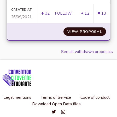
Filter results for category:
CREATED AT
32
32 FOLLOWERS
FOLLOW
12
13
26/09/2021
DES ENSEIGNEMENTS SUR LA SE
VIEW PROPOSAL
DES EN
See all withdrawn proposals
Legal mentions
Terms of Service
Code of conduct
Download Open Data files
Convention citoyenne étudiante de l'
Convention citoyenne étudiante 