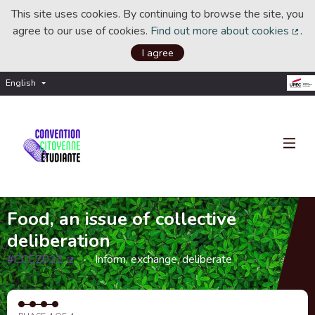
This site uses cookies. By continuing to browse the site, you
agree to our use of cookies.
Find out more about cookies
.
(Ext
I agree
English
Choisir la langue
Choose language
Food, an issue of collective
deliberation
#CCE2021
Inform, exchange, deliberate
(External link)