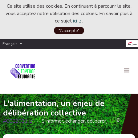
Ce site utilise des cookies. En continuant à parcourir le site,
vous acceptez notre utilisation des cookies. En savoir plus à
ce sujet
ici
.
(Lien externe)
"J'accepte"
Français
Choisir la langue
Choose language
L'alimentation, un enjeu de
délibération collective
#CCE2021
S'informer, échanger, délibérer
(Lien externe)