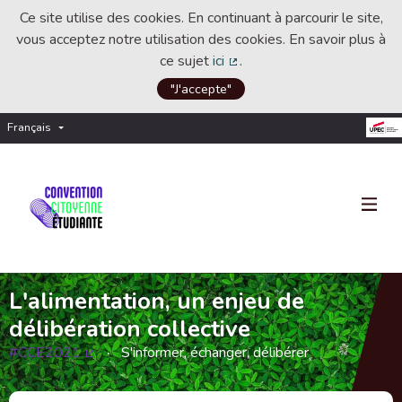
Ce site utilise des cookies. En continuant à parcourir le site,
vous acceptez notre utilisation des cookies. En savoir plus à
ce sujet
ici
.
(Lien externe)
"J'accepte"
Français
Choisir la langue
Choose language
L'alimentation, un enjeu de
délibération collective
#CCE2021
S'informer, échanger, délibérer
(Lien externe)