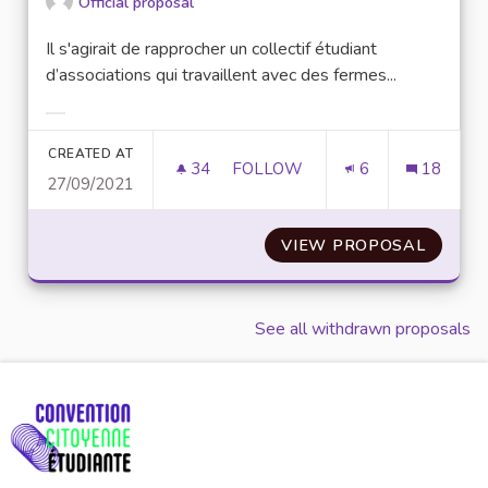
Official proposal
Il s'agirait de rapprocher un collectif étudiant
d’associations qui travaillent avec des fermes...
Filter results for category:
CREATED AT
34
34 FOLLOWERS
FOLLOW
6
18
27/09/2021
DES CUEILLETTES COLLABORA
VIEW PROPOSAL
DES CU
See all withdrawn proposals