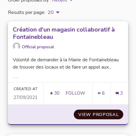
Results per page:
20
Création d'un magasin collaboratif à
Fontainebleau
Official proposal
Volonté de demander à la Mairie de Fontainebleau
de trouver des locaux et de faire un appel aux...
Filter results for category:
CREATED AT
30
30 FOLLOWERS
FOLLOW
6
3
27/09/2021
CRÉATION D'UN MAGASIN COL
VIEW PROPOSAL
CRÉATI