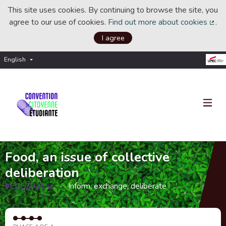
This site uses cookies. By continuing to browse the site, you
agree to our use of cookies.
Find out more about cookies
.
(Ext
I agree
English
Choisir la langue
Choose language
Food, an issue of collective
deliberation
#CCE2021
Inform, exchange, deliberate
(External link)