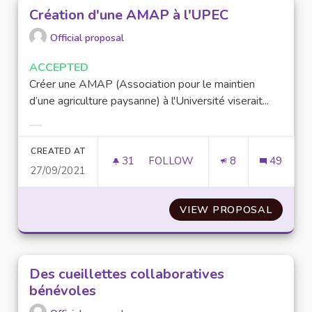
Création d'une AMAP à l'UPEC
Official proposal
ACCEPTED
Créer une AMAP (Association pour le maintien
d’une agriculture paysanne) à l'Université viserait...
Filter results for category:
CREATED AT
31
31 FOLLOWERS
FOLLOW
8
49
27/09/2021
CRÉATION D'UNE AMAP À L'UP
VIEW PROPOSAL
CRÉATI
Des cueillettes collaboratives
bénévoles