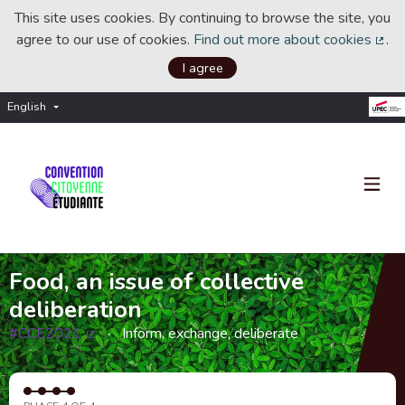
This site uses cookies. By continuing to browse the site, you
agree to our use of cookies.
Find out more about cookies
.
(Ext
I agree
English
Choisir la langue
Choose language
Food, an issue of collective
deliberation
#CCE2021
Inform, exchange, deliberate
(External link)