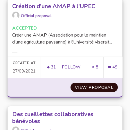
Création d'une AMAP à l'UPEC
Official proposal
ACCEPTED
Créer une AMAP (Association pour le maintien
d’une agriculture paysanne) à l'Université viserait...
Filter results for category:
CREATED AT
31
31 FOLLOWERS
FOLLOW
8
49
27/09/2021
CRÉATION D'UNE AMAP À L'UP
VIEW PROPOSAL
CRÉATI
Des cueillettes collaboratives
bénévoles