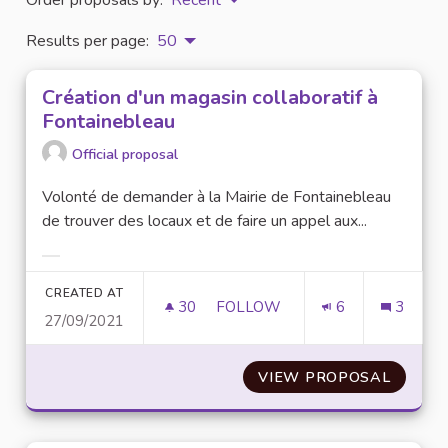
Results per page:
50
Création d'un magasin collaboratif à
Fontainebleau
Official proposal
Volonté de demander à la Mairie de Fontainebleau
de trouver des locaux et de faire un appel aux...
Filter results for category:
CREATED AT
30
30 FOLLOWERS
FOLLOW
6
3
27/09/2021
CRÉATION D'UN MAGASIN COL
VIEW PROPOSAL
CRÉATI