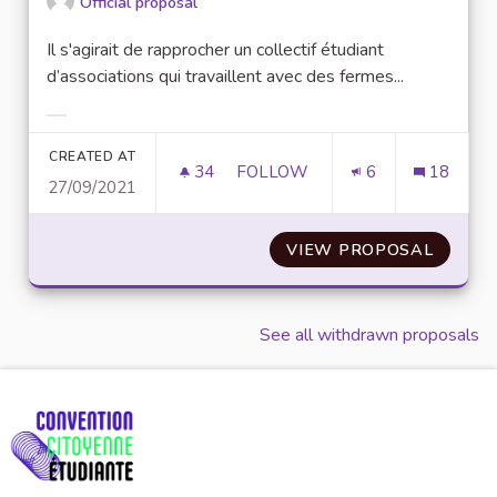
Official proposal
Il s'agirait de rapprocher un collectif étudiant
d’associations qui travaillent avec des fermes...
Filter results for category:
CREATED AT
34
34 FOLLOWERS
FOLLOW
6
18
27/09/2021
DES CUEILLETTES COLLABORA
VIEW PROPOSAL
DES CU
See all withdrawn proposals