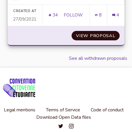
Filter results for category:
CREATED AT
34
34 FOLLOWERS
FOLLOW
8
4
27/09/2021
INFORMER ET ORIENTER LES 
VIEW PROPOSAL
INFORM
See all withdrawn proposals
Legal mentions
Terms of Service
Code of conduct
Download Open Data files
Convention citoyenne étudiante de l'
Convention citoyenne étudiante 