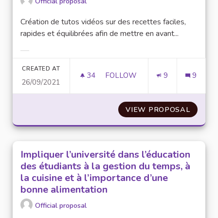
Official proposal
Création de tutos vidéos sur des recettes faciles,
rapides et équilibrées afin de mettre en avant...
Filter results for category:
CREATED AT
34
34 FOLLOWERS
FOLLOW
9
9
26/09/2021
DES TUTOS VIDÉOS
VIEW PROPOSAL
DES TU
Impliquer l’université dans l’éducation
des étudiants à la gestion du temps, à
la cuisine et à l’importance d’une
bonne alimentation
Official proposal