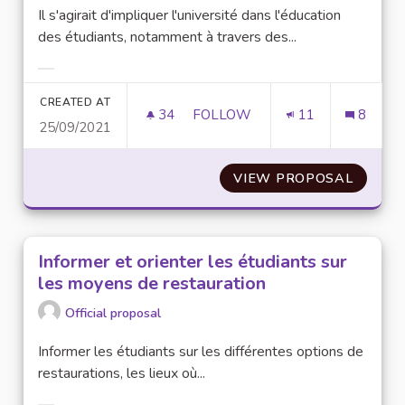
Il s'agirait d'impliquer l'université dans l'éducation
des étudiants, notamment à travers des...
Filter results for category:
CREATED AT
34
34 FOLLOWERS
FOLLOW
11
8
25/09/2021
IMPLIQUER L’UNIVERSITÉ DANS
VIEW PROPOSAL
IMPLIQ
Informer et orienter les étudiants sur
les moyens de restauration
Official proposal
Informer les étudiants sur les différentes options de
restaurations, les lieux où...