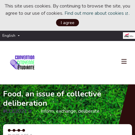
This site uses cookies. By continuing to browse the site, you
agree to our use of cookies.
Find out more about cookies
.
(Ext
I agree
English
Choisir la langue
Choose language
Food, an issue of collective
deliberation
#CCE2021
Inform, exchange, deliberate
(External link)