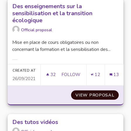
Des enseignements sur la
sensibilisation et la transition
écologique
Official proposal
Mise en place de cours obligatoires ou non
concernant la formation et la sensibilisation des...
Filter results for category:
CREATED AT
32
32 FOLLOWERS
FOLLOW
12
13
26/09/2021
DES ENSEIGNEMENTS SUR LA SE
VIEW PROPOSAL
DES EN
Des tutos vidéos