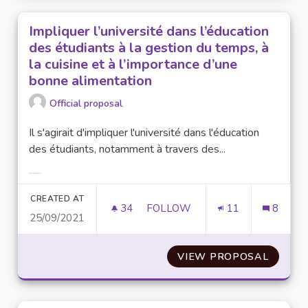
Impliquer l’université dans l’éducation
des étudiants à la gestion du temps, à
la cuisine et à l’importance d’une
bonne alimentation
Official proposal
Il s'agirait d'impliquer l'université dans l'éducation
des étudiants, notamment à travers des...
Filter results for category:
CREATED AT
34
34 FOLLOWERS
FOLLOW
11
8
25/09/2021
IMPLIQUER L’UNIVERSITÉ DANS
VIEW PROPOSAL
IMPLIQ