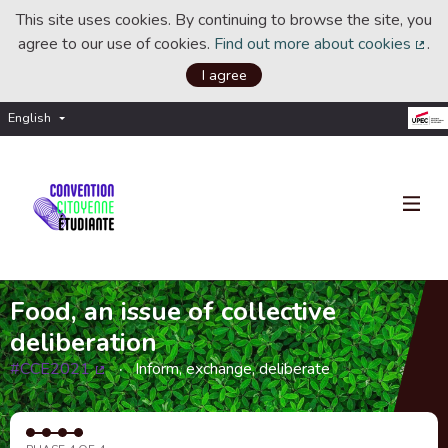
This site uses cookies. By continuing to browse the site, you
agree to our use of cookies.
Find out more about cookies
.
(Ext
I agree
English
Choisir la langue
Choose language
Food, an issue of collective
deliberation
#CCE2021
Inform, exchange, deliberate
(External link)