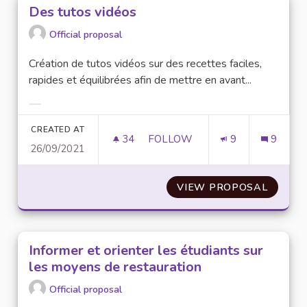
Des tutos vidéos
Official proposal
Création de tutos vidéos sur des recettes faciles,
rapides et équilibrées afin de mettre en avant...
Filter results for category:
CREATED AT
34
34 FOLLOWERS
FOLLOW
9
9
26/09/2021
DES TUTOS VIDÉOS
VIEW PROPOSAL
DES TU
Informer et orienter les étudiants sur
les moyens de restauration
Official proposal