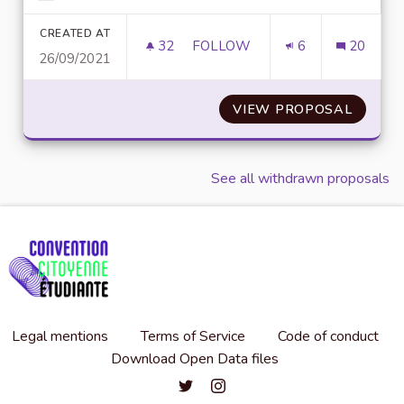
Filter results for category:
CREATED AT
32
32 FOLLOWERS
FOLLOW
6
20
26/09/2021
VALUING ECO-CITIZEN ACTS 
VIEW PROPOSAL
VALUIN
See all withdrawn proposals
Legal mentions
Terms of Service
Code of conduct
Download Open Data files
Convention citoyenne étudiante de l'
Convention citoyenne étudiante 