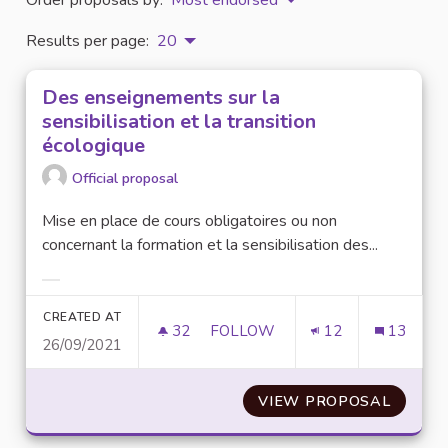
Results per page:
20
Des enseignements sur la
sensibilisation et la transition
écologique
Official proposal
Mise en place de cours obligatoires ou non
concernant la formation et la sensibilisation des...
Filter results for category:
CREATED AT
32
32 FOLLOWERS
FOLLOW
12
13
26/09/2021
DES ENSEIGNEMENTS SUR LA SE
VIEW PROPOSAL
DES EN