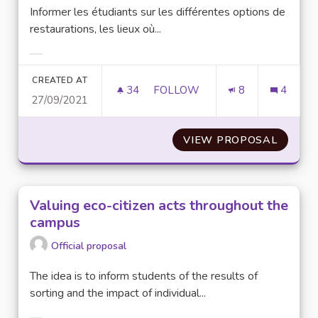
Informer les étudiants sur les différentes options de
restaurations, les lieux où...
Filter results for category:
CREATED AT
34
34 FOLLOWERS
FOLLOW
8
4
27/09/2021
INFORMER ET ORIENTER LES 
VIEW PROPOSAL
INFORM
Valuing eco-citizen acts throughout the
campus
Official proposal
The idea is to inform students of the results of
sorting and the impact of individual...