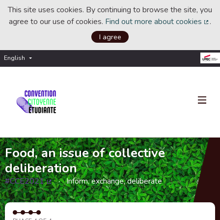
This site uses cookies. By continuing to browse the site, you
agree to our use of cookies.
Find out more about cookies
.
(Ext
I agree
English
Choisir la langue
Choose language
Food, an issue of collective
deliberation
#CCE2021
Inform, exchange, deliberate
(External link)