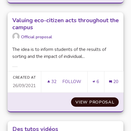
Valuing eco-citizen acts throughout the
campus
Official proposal
The idea is to inform students of the results of
sorting and the impact of individual...
Filter results for category:
CREATED AT
32
32 FOLLOWERS
FOLLOW
6
20
26/09/2021
VALUING ECO-CITIZEN ACTS 
VIEW PROPOSAL
VALUIN
Des tutos vidéos