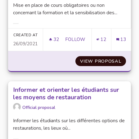
Mise en place de cours obligatoires ou non
concernant la formation et la sensibilisation des...
Filter results for category:
CREATED AT
32
32 FOLLOWERS
FOLLOW
12
13
26/09/2021
DES ENSEIGNEMENTS SUR LA SE
VIEW PROPOSAL
DES EN
Informer et orienter les étudiants sur
les moyens de restauration
Official proposal
Informer les étudiants sur les différentes options de
restaurations, les lieux où...