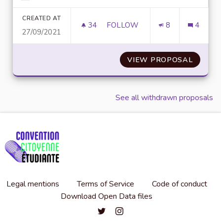
Filter results for category:
CREATED AT
34
34 FOLLOWERS
FOLLOW
8
4
27/09/2021
INFORMER ET ORIENTER LES 
VIEW PROPOSAL
INFORM
See all withdrawn proposals
Legal mentions
Terms of Service
Code of conduct
Download Open Data files
Convention citoyenne étudiante de l'
Convention citoyenne étudiante 