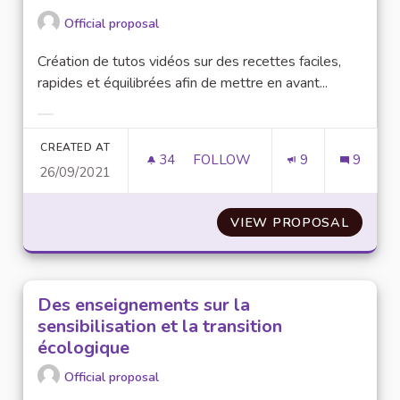
Official proposal
Création de tutos vidéos sur des recettes faciles,
rapides et équilibrées afin de mettre en avant...
Filter results for category:
CREATED AT
34
34 FOLLOWERS
FOLLOW
9
9
26/09/2021
DES TUTOS VIDÉOS
VIEW PROPOSAL
DES TU
Des enseignements sur la
sensibilisation et la transition
écologique
Official proposal