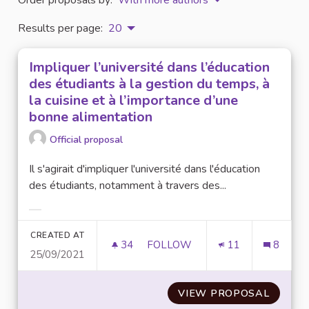
Results per page:
20
Impliquer l’université dans l’éducation
des étudiants à la gestion du temps, à
la cuisine et à l’importance d’une
bonne alimentation
Official proposal
Il s'agirait d'impliquer l'université dans l'éducation
des étudiants, notamment à travers des...
Filter results for category:
CREATED AT
34
34 FOLLOWERS
FOLLOW
11
8
25/09/2021
IMPLIQUER L’UNIVERSITÉ DANS
VIEW PROPOSAL
IMPLIQ