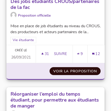
Des jobs étudiants CROUS/partenaires
de la fac
Proposition officielle
Mise en place de job étudiants au niveau du CROUS,
des producteurs et acteurs partenaires de la...
Filtrer les résultats de la catégorie : Vie étudiante
Vie étudiante
CRÉÉ LE
31
31 ABONNÉS
SUIVRE
9
12
26/09/2021
DES JOBS ÉTUDIANTS CROUS/P
VOIR LA PROPOSITION
DES JO
Réorganiser l’emploi du temps
étudiant, pour permettre aux étudiants
de manger