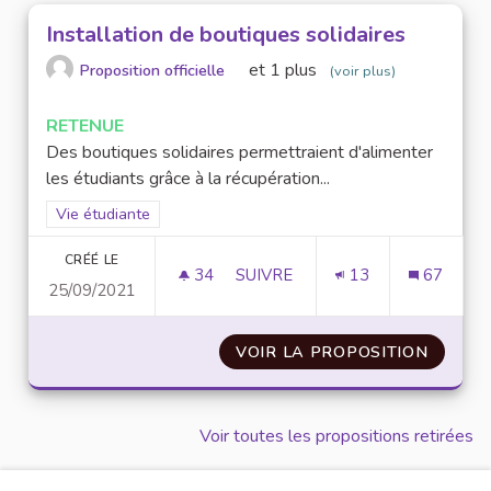
Installation de boutiques solidaires
et 1 plus
Proposition officielle
(voir plus)
RETENUE
Des boutiques solidaires permettraient d'alimenter
les étudiants grâce à la récupération...
Filtrer les résultats de la catégorie : Vie étudiante
Vie étudiante
CRÉÉ LE
34
34 ABONNÉS
SUIVRE
13
67
25/09/2021
INSTALLATION DE BOUTIQUES 
VOIR LA PROPOSITION
INSTAL
Voir toutes les propositions retirées