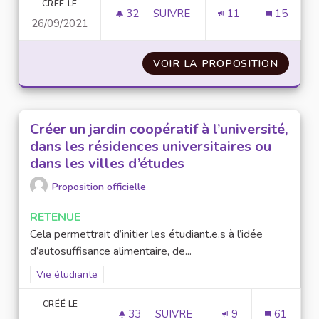
CRÉÉ LE
32
32 ABONNÉS
SUIVRE
11
15
26/09/2021
ORGANISATION DE CLEAN-WA
VOIR LA PROPOSITION
ORGAN
Créer un jardin coopératif à l’université,
dans les résidences universitaires ou
dans les villes d’études
Proposition officielle
RETENUE
Cela permettrait d’initier les étudiant.e.s à l’idée
d’autosuffisance alimentaire, de...
Filtrer les résultats de la catégorie : Vie étudiante
Vie étudiante
CRÉÉ LE
33
33 ABONNÉS
SUIVRE
9
61