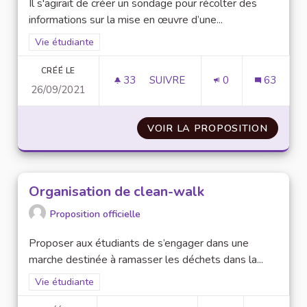
Il s'agirait de créer un sondage pour récolter des
informations sur la mise en œuvre d’une...
Filtrer les résultats de la catégorie : Vie étudiante
Vie étudiante
CRÉÉ LE
33
33 ABONNÉS
SUIVRE
0
63
26/09/2021
MISE EN PLACE D'UN SONDAGE
VOIR LA PROPOSITION
MISE E
Organisation de clean-walk
Proposition officielle
Proposer aux étudiants de s’engager dans une
marche destinée à ramasser les déchets dans la...
Filtrer les résultats de la catégorie : Vie étudiante
Vie étudiante