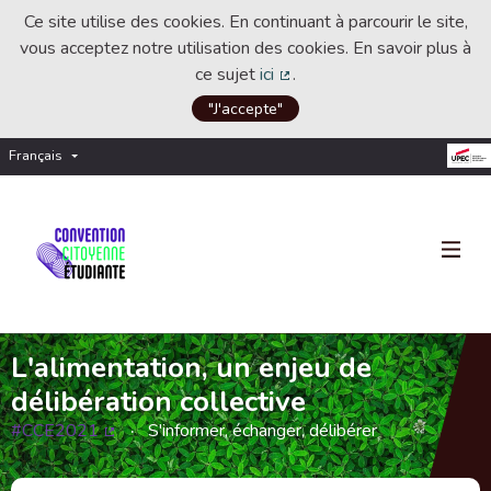
Ce site utilise des cookies. En continuant à parcourir le site,
vous acceptez notre utilisation des cookies. En savoir plus à
ce sujet
ici
.
(Lien externe)
"J'accepte"
Français
Choisir la langue
Choose language
L'alimentation, un enjeu de
délibération collective
#CCE2021
S'informer, échanger, délibérer
(Lien externe)