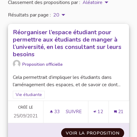
Classement des propositions par :
Aléatoire
Résultats par page :
20
Réorganiser l’espace étudiant pour
permettre aux étudiants de manger à
l’université, en les consultant sur leurs
besoins
Proposition officielle
Cela permettrait d’impliquer les étudiants dans
l’aménagement des espaces, et de savoir ce dont...
Filtrer les résultats de la catégorie : Vie étudiante
Vie étudiante
CRÉÉ LE
33
33 ABONNÉS
SUIVRE
12
21
25/09/2021
RÉORGANISER L’ESPACE ÉTUDIA
VOIR LA PROPOSITION
RÉORGA