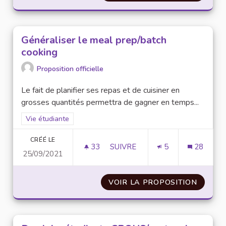
Généraliser le meal prep/batch
cooking
Proposition officielle
Le fait de planifier ses repas et de cuisiner en
grosses quantités permettra de gagner en temps...
Filtrer les résultats de la catégorie : Vie étudiante
Vie étudiante
CRÉÉ LE
33
33 ABONNÉS
SUIVRE
5
28
25/09/2021
GÉNÉRALISER LE MEAL PREP/
VOIR LA PROPOSITION
GÉNÉRA