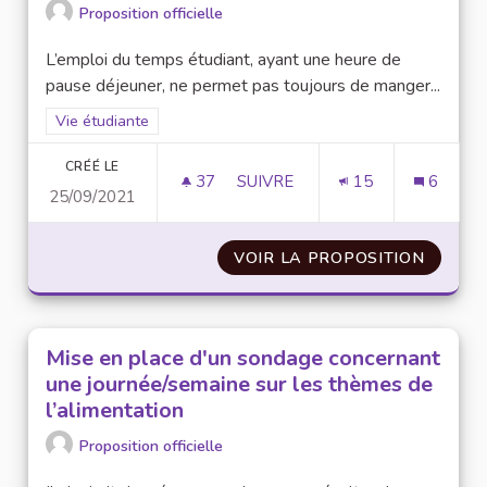
Proposition officielle
L’emploi du temps étudiant, ayant une heure de
pause déjeuner, ne permet pas toujours de manger...
Filtrer les résultats de la catégorie : Vie étudiante
Vie étudiante
CRÉÉ LE
37
37 ABONNÉS
SUIVRE
15
6
25/09/2021
RÉORGANISER L’EMPLOI DU T
VOIR LA PROPOSITION
RÉORGA
Mise en place d'un sondage concernant
une journée/semaine sur les thèmes de
l’alimentation
Proposition officielle