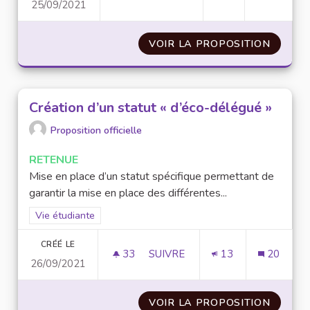
25/09/2021
CRÉER UN JARDIN COOPÉRATIF 
VOIR LA PROPOSITION
CRÉER 
Création d’un statut « d’éco-délégué »
Proposition officielle
RETENUE
Mise en place d’un statut spécifique permettant de
garantir la mise en place des différentes...
Filtrer les résultats de la catégorie : Vie étudiante
Vie étudiante
CRÉÉ LE
33
33 ABONNÉS
SUIVRE
13
20
26/09/2021
CRÉATION D’UN STATUT « D’ÉC
VOIR LA PROPOSITION
CRÉATI