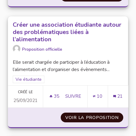
Créer une association étudiante autour
des problématiques liées à
l’alimentation
Proposition officielle
Elle serait chargée de participer à l’éducation à
l’alimentation et d’organiser des évènements...
Filtrer les résultats de la catégorie : Vie étudiante
Vie étudiante
CRÉÉ LE
35
35 ABONNÉS
SUIVRE
10
21
25/09/2021
CRÉER UNE ASSOCIATION ÉTUD
VOIR LA PROPOSITION
CRÉER 