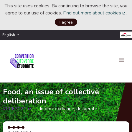
This site uses cookies. By continuing to browse the site, you
agree to our use of cookies.
Find out more about cookies
.
(Ext
I agree
English
Choisir la langue
Choose language
Food, an issue of collective
deliberation
#CCE2021
Inform, exchange, deliberate
(External link)