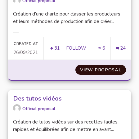
Official proposal
Création d’une charte pour classer les producteurs
et leurs méthodes de production afin de créer...
Filter results for category:
CREATED AT
31
31 FOLLOWERS
FOLLOW
6
24
26/09/2021
MISE EN PLACE D'UNE CHARTE
VIEW PROPOSAL
MISE E
Des tutos vidéos
Official proposal
Création de tutos vidéos sur des recettes faciles,
rapides et équilibrées afin de mettre en avant...