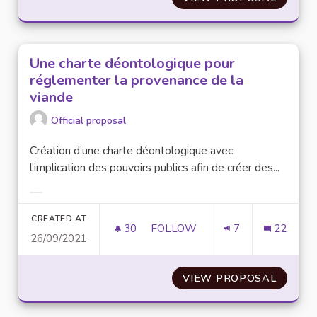
Une charte déontologique pour
réglementer la provenance de la
viande
Official proposal
Création d’une charte déontologique avec
l’implication des pouvoirs publics afin de créer des...
Filter results for category:
CREATED AT
30
30 FOLLOWERS
FOLLOW
7
22
26/09/2021
UNE CHARTE DÉONTOLOGIQUE
VIEW PROPOSAL
UNE C