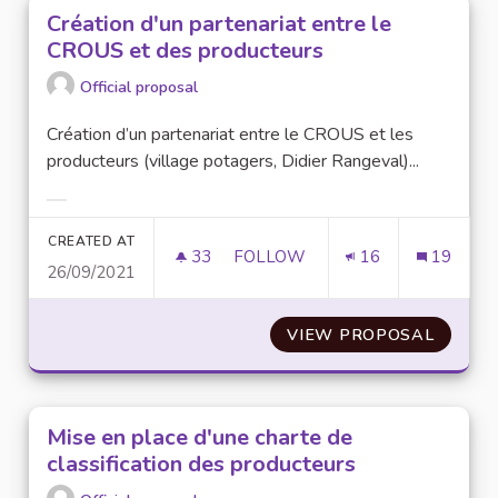
Création d'un partenariat entre le
CROUS et des producteurs
Official proposal
Création d’un partenariat entre le CROUS et les
producteurs (village potagers, Didier Rangeval)...
Filter results for category:
CREATED AT
33
33 FOLLOWERS
FOLLOW
16
19
26/09/2021
CRÉATION D'UN PARTENARIAT 
VIEW PROPOSAL
CRÉATI
Mise en place d'une charte de
classification des producteurs