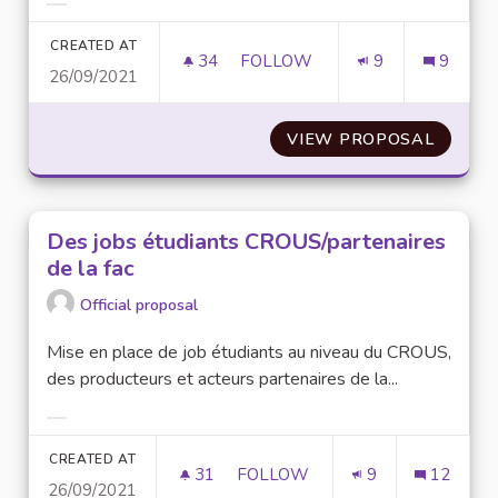
Filter results for category:
CREATED AT
34
34 FOLLOWERS
FOLLOW
9
9
26/09/2021
DES TUTOS VIDÉOS
VIEW PROPOSAL
DES TU
Des jobs étudiants CROUS/partenaires
de la fac
Official proposal
Mise en place de job étudiants au niveau du CROUS,
des producteurs et acteurs partenaires de la...
Filter results for category:
CREATED AT
31
31 FOLLOWERS
FOLLOW
9
12
26/09/2021
DES JOBS ÉTUDIANTS CROUS/P