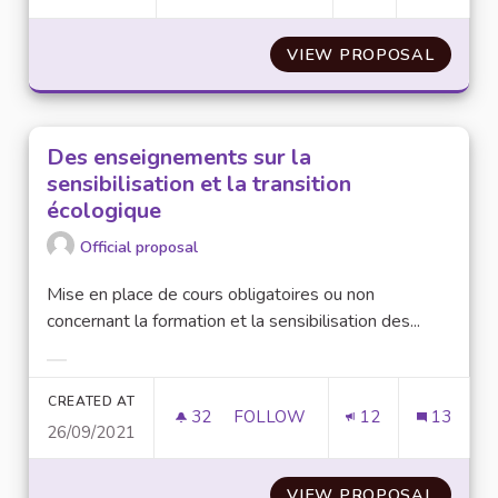
VIEW PROPOSAL
DES JO
Des enseignements sur la
sensibilisation et la transition
écologique
Official proposal
Mise en place de cours obligatoires ou non
concernant la formation et la sensibilisation des...
Filter results for category:
CREATED AT
32
32 FOLLOWERS
FOLLOW
12
13
26/09/2021
DES ENSEIGNEMENTS SUR LA SE
VIEW PROPOSAL
DES EN