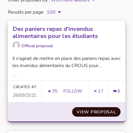
Results per page:
100
Des paniers repas d'invendus
alimentaires pour les étudiants
Official proposal
Il s'agirait de mettre en place des paniers repas avec
les invendus alimentaires du CROUS pour...
Filter results for category:
CREATED AT
35
35 FOLLOWERS
FOLLOW
17
6
26/09/2021
DES PANIERS REPAS D'INVEND
VIEW PROPOSAL
DES PA