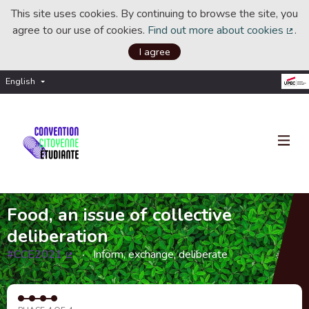
This site uses cookies. By continuing to browse the site, you
agree to our use of cookies.
Find out more about cookies
.
(Ext
I agree
English
Choisir la langue
Choose language
Food, an issue of collective
deliberation
#CCE2021
Inform, exchange, deliberate
(External link)