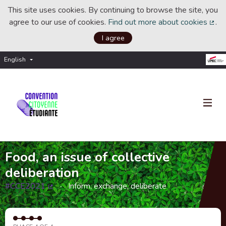
This site uses cookies. By continuing to browse the site, you
agree to our use of cookies.
Find out more about cookies
.
(Ext
I agree
English
Choisir la langue
Choose language
Food, an issue of collective
deliberation
#CCE2021
Inform, exchange, deliberate
(External link)