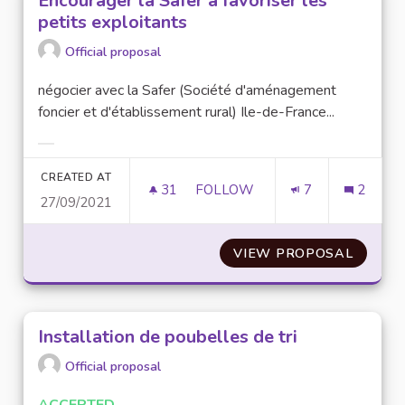
Encourager la Safer à favoriser les
petits exploitants
Official proposal
négocier avec la Safer (Société d'aménagement
foncier et d'établissement rural) Ile-de-France...
Filter results for category:
CREATED AT
31
31 FOLLOWERS
FOLLOW
7
2
27/09/2021
ENCOURAGER LA SAFER À FAV
VIEW PROPOSAL
ENCOUR
Installation de poubelles de tri
Official proposal
ACCEPTED