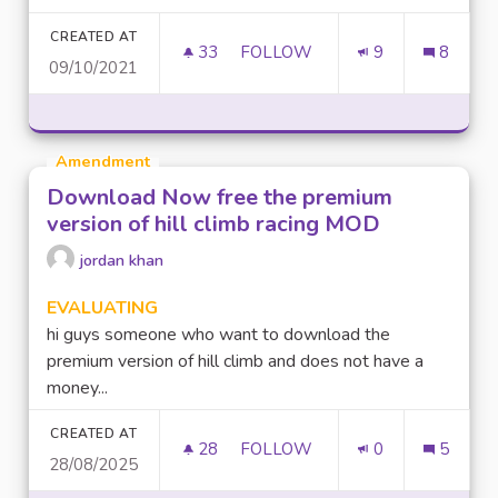
CREATED AT
33
33 FOLLOWERS
FOLLOW
9
8
09/10/2021
METTRE EN PLACE LE COMPO
Amendment
Download Now free the premium
version of hill climb racing MOD
jordan khan
EVALUATING
hi guys someone who want to download the
premium version of hill climb and does not have a
money...
CREATED AT
28
28 FOLLOWERS
FOLLOW
0
5
28/08/2025
DOWNLOAD NOW FREE THE PR