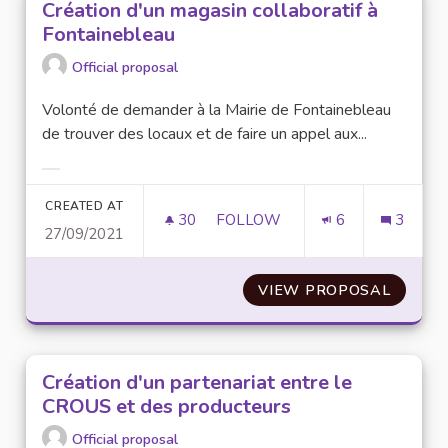
Création d'un magasin collaboratif à
Fontainebleau
Official proposal
Volonté de demander à la Mairie de Fontainebleau
de trouver des locaux et de faire un appel aux...
Filter results for category:
CREATED AT
30
30 FOLLOWERS
FOLLOW
6
3
27/09/2021
CRÉATION D'UN MAGASIN COL
VIEW PROPOSAL
CRÉATI
Création d'un partenariat entre le
CROUS et des producteurs
Official proposal