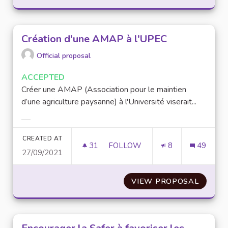
Création d'une AMAP à l'UPEC
Official proposal
ACCEPTED
Créer une AMAP (Association pour le maintien
d’une agriculture paysanne) à l'Université viserait...
Filter results for category:
CREATED AT
31
31 FOLLOWERS
FOLLOW
8
49
27/09/2021
CRÉATION D'UNE AMAP À L'UP
VIEW PROPOSAL
CRÉATI