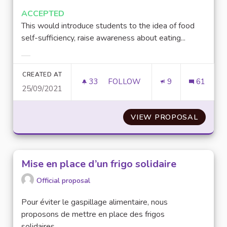
ACCEPTED
This would introduce students to the idea of food
self-sufficiency, raise awareness about eating...
Filter results for category:
CREATED AT
33
33 FOLLOWERS
FOLLOW
9
61
25/09/2021
CREATING A COOPERATIVE GARD
VIEW PROPOSAL
CREATI
Mise en place d’un frigo solidaire
Official proposal
Pour éviter le gaspillage alimentaire, nous
proposons de mettre en place des frigos
solidaires....