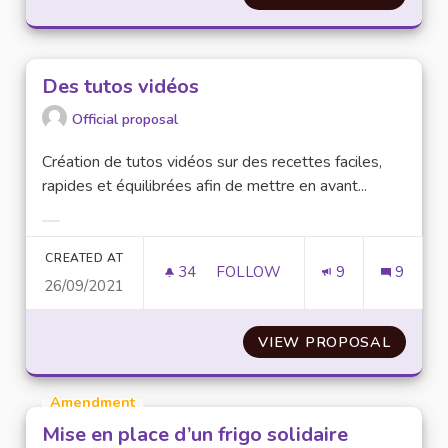
Des tutos vidéos
Official proposal
Création de tutos vidéos sur des recettes faciles,
rapides et équilibrées afin de mettre en avant...
Filter results for category:
CREATED AT
34
34 FOLLOWERS
FOLLOW
9
9
26/09/2021
DES TUTOS VIDÉOS
VIEW PROPOSAL
DES TU
Amendment
Mise en place d’un frigo solidaire