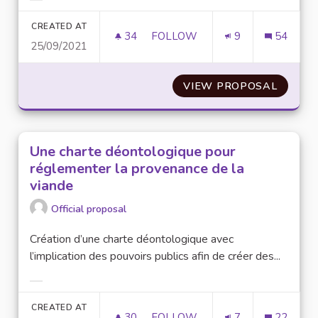
Filter results for category:
CREATED AT
34
34 FOLLOWERS
FOLLOW
9
54
25/09/2021
RENDRE DISPONIBLE DES BON
VIEW PROPOSAL
RENDRE
Une charte déontologique pour
réglementer la provenance de la
viande
Official proposal
Création d’une charte déontologique avec
l’implication des pouvoirs publics afin de créer des...
Filter results for category:
CREATED AT
30
30 FOLLOWERS
FOLLOW
7
22