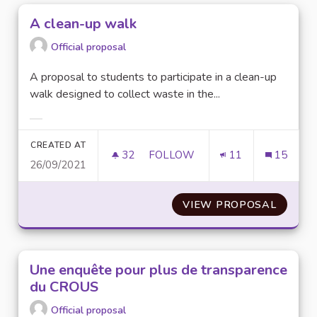
A clean-up walk
Official proposal
A proposal to students to participate in a clean-up
walk designed to collect waste in the...
Filter results for category:
CREATED AT
32
32 FOLLOWERS
FOLLOW
11
15
26/09/2021
A CLEAN-UP WALK
VIEW PROPOSAL
A CLE
Une enquête pour plus de transparence
du CROUS
Official proposal