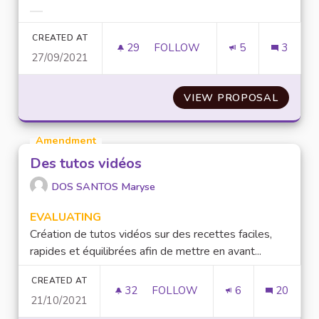
Filter results for category:
CREATED AT
29
29 FOLLOWERS
FOLLOW
5
3
27/09/2021
ÉCRIRE UN PLAIDOYER À DEST
VIEW PROPOSAL
ÉCRIRE
Amendment
Des tutos vidéos
DOS SANTOS Maryse
EVALUATING
Création de tutos vidéos sur des recettes faciles,
rapides et équilibrées afin de mettre en avant...
CREATED AT
32
32 FOLLOWERS
FOLLOW
6
20
21/10/2021
DES TUTOS VIDÉOS