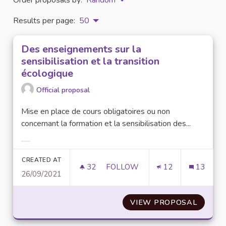
Results per page:
50
Des enseignements sur la
sensibilisation et la transition
écologique
Official proposal
Mise en place de cours obligatoires ou non
concernant la formation et la sensibilisation des...
Filter results for category:
CREATED AT
32
32 FOLLOWERS
FOLLOW
12
13
26/09/2021
DES ENSEIGNEMENTS SUR LA SE
VIEW PROPOSAL
DES EN