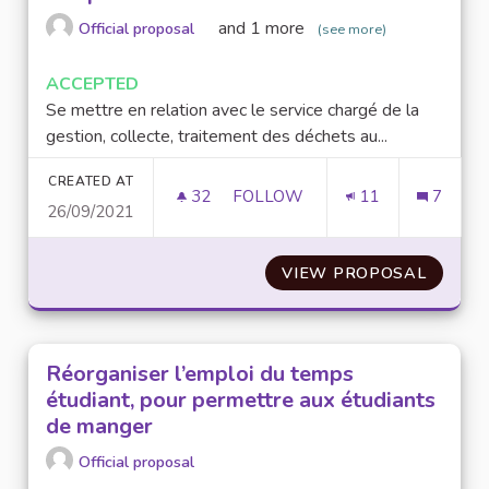
and 1 more
Official proposal
(see more)
ACCEPTED
Se mettre en relation avec le service chargé de la
gestion, collecte, traitement des déchets au...
CREATED AT
32
32 FOLLOWERS
FOLLOW
11
7
26/09/2021
METTRE EN PLACE LE COMPOS
VIEW PROPOSAL
METTRE
Réorganiser l’emploi du temps
étudiant, pour permettre aux étudiants
de manger
Official proposal