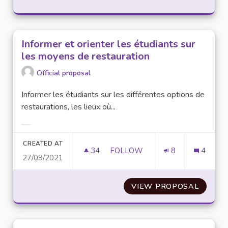
Informer et orienter les étudiants sur
les moyens de restauration
Official proposal
Informer les étudiants sur les différentes options de
restaurations, les lieux où...
Filter results for category:
CREATED AT
34
34 FOLLOWERS
FOLLOW
8
4
27/09/2021
INFORMER ET ORIENTER LES 
VIEW PROPOSAL
INFORM