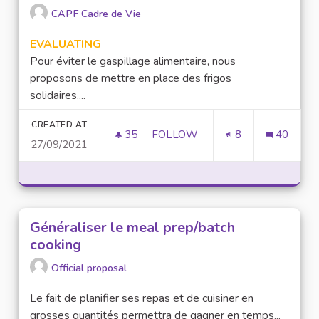
CAPF Cadre de Vie
EVALUATING
Pour éviter le gaspillage alimentaire, nous
proposons de mettre en place des frigos
solidaires....
CREATED AT
35
35 FOLLOWERS
FOLLOW
8
40
27/09/2021
MISE EN PLACE D’UN FRIGO SO
Généraliser le meal prep/batch
cooking
Official proposal
Le fait de planifier ses repas et de cuisiner en
grosses quantités permettra de gagner en temps...