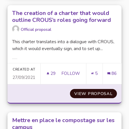
The creation of a charter that would
outline CROUS’s roles going forward
Official proposal
This charter translates into a dialogue with CROUS,
which it would eventually sign, and to set up...
Filter results for category:
CREATED AT
29
29 FOLLOWERS
FOLLOW
5
86
27/09/2021
THE CREATION OF A CHARTER
VIEW PROPOSAL
THE CR
Mettre en place le compostage sur les
campus