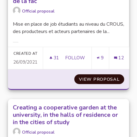
de la fac
Official proposal
Mise en place de job étudiants au niveau du CROUS,
des producteurs et acteurs partenaires de la...
Filter results for category:
CREATED AT
31
31 FOLLOWERS
FOLLOW
9
12
26/09/2021
DES JOBS ÉTUDIANTS CROUS/P
VIEW PROPOSAL
DES JO
Creating a cooperative garden at the
university, in the halls of residence or
in the cities of study
Official proposal