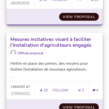
26/09/2021
UNE CHARTE DÉONTOLOGIQUE
VIEW PROPOSAL
UNE C
Mesures incitatives visant à faciliter
l'installation d'agriculteurs engagés
Official proposal
Mettre en place des primes, des moyens pour
faciliter l'installation de nouveaux agriculteurs...
Filter results for category:
CREATED AT
29
29 FOLLOWERS
FOLLOW
2
4
27/09/2021
MESURES INCITATIVES VISANT
VIEW PROPOSAL
MESURE