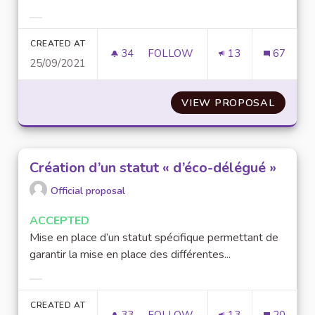
Filter results for category:
CREATED AT
34
34 FOLLOWERS
FOLLOW
13
67
25/09/2021
INSTALLATION DE BOUTIQUES 
VIEW PROPOSAL
INSTAL
Création d’un statut « d’éco-délégué »
Official proposal
ACCEPTED
Mise en place d’un statut spécifique permettant de
garantir la mise en place des différentes...
Filter results for category:
CREATED AT