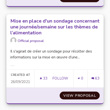
Mise en place d'un sondage concernant
une journée/semaine sur les thèmes de
l’alimentation
Official proposal
Il s'agirait de créer un sondage pour récolter des
informations sur la mise en œuvre d’une...
Filter results for category:
CREATED AT
33
33 FOLLOWERS
FOLLOW
0
63
26/09/2021
MISE EN PLACE D'UN SONDAGE
VIEW PROPOSAL
MISE E