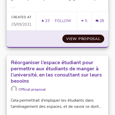
Filter results for category:
CREATED AT
33
33 FOLLOWERS
FOLLOW
5
28
25/09/2021
GÉNÉRALISER LE MEAL PREP/
VIEW PROPOSAL
GÉNÉRA
Réorganiser l’espace étudiant pour
permettre aux étudiants de manger à
l’université, en les consultant sur leurs
besoins
Official proposal
Cela permettrait d’impliquer les étudiants dans
l’aménagement des espaces, et de savoir ce dont...