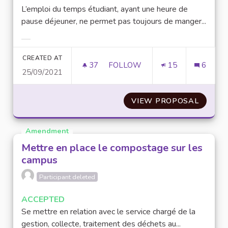
L’emploi du temps étudiant, ayant une heure de
pause déjeuner, ne permet pas toujours de manger...
Filter results for category:
CREATED AT
37
37 FOLLOWERS
FOLLOW
15
6
25/09/2021
RÉORGANISER L’EMPLOI DU T
VIEW PROPOSAL
RÉORGA
Amendment
Mettre en place le compostage sur les
campus
Participant deleted
ACCEPTED
Se mettre en relation avec le service chargé de la
gestion, collecte, traitement des déchets au...