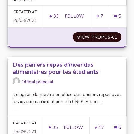
CREATED AT
33
33 FOLLOWERS
FOLLOW
7
5
26/09/2021
MISE EN PLACE D’UN FRIGO S
VIEW PROPOSAL
MISE E
Des paniers repas d'invendus
alimentaires pour les étudiants
Official proposal
Il s'agirait de mettre en place des paniers repas avec
les invendus alimentaires du CROUS pour...
Filter results for category:
CREATED AT
35
35 FOLLOWERS
FOLLOW
17
6
26/09/2021
DES PANIERS REPAS D'INVEND