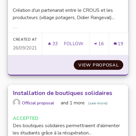
Création d’un partenariat entre le CROUS et les
producteurs (village potagers, Didier Rangeval)...
Filter results for category:
CREATED AT
33
33 FOLLOWERS
FOLLOW
16
19
26/09/2021
CRÉATION D'UN PARTENARIAT 
VIEW PROPOSAL
CRÉATI
Installation de boutiques solidaires
and 1 more
Official proposal
(see more)
ACCEPTED
Des boutiques solidaires permettraient d'alimenter
les étudiants grâce à la récupération...