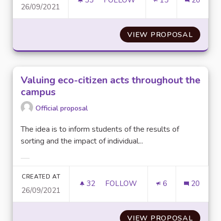
33
33 FOLLOWERS
FOLLOW
13
20
26/09/2021
CRÉATION D’UN STATUT « D’ÉC
VIEW PROPOSAL
CRÉATI
Valuing eco-citizen acts throughout the
campus
Official proposal
The idea is to inform students of the results of
sorting and the impact of individual...
Filter results for category:
CREATED AT
32
32 FOLLOWERS
FOLLOW
6
20
26/09/2021
VALUING ECO-CITIZEN ACTS 
VIEW PROPOSAL
VALUIN