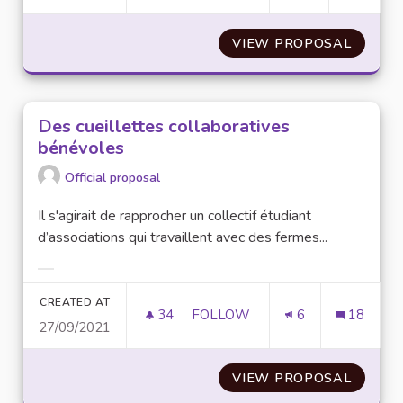
VIEW PROPOSAL
DES PA
Des cueillettes collaboratives
bénévoles
Official proposal
Il s'agirait de rapprocher un collectif étudiant
d’associations qui travaillent avec des fermes...
Filter results for category:
CREATED AT
34
34 FOLLOWERS
FOLLOW
6
18
27/09/2021
DES CUEILLETTES COLLABORA
VIEW PROPOSAL
DES CU