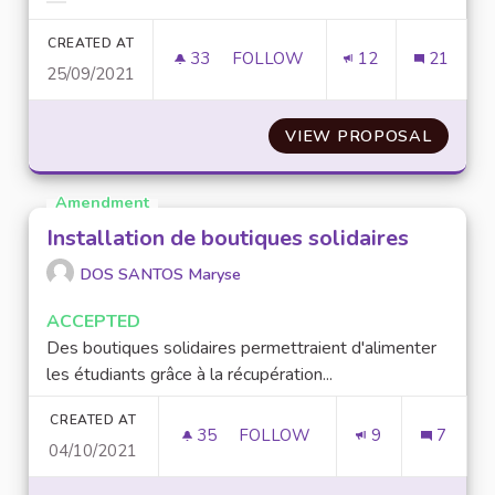
Filter results for category:
CREATED AT
33
33 FOLLOWERS
FOLLOW
12
21
25/09/2021
RÉORGANISER L’ESPACE ÉTUDI
VIEW PROPOSAL
RÉORGA
Amendment
Installation de boutiques solidaires
DOS SANTOS Maryse
ACCEPTED
Des boutiques solidaires permettraient d'alimenter
les étudiants grâce à la récupération...
CREATED AT
35
35 FOLLOWERS
FOLLOW
9
7
04/10/2021
INSTALLATION DE BOUTIQUES 