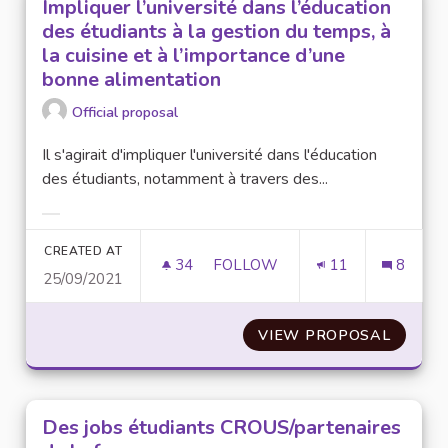
Impliquer l’université dans l’éducation
des étudiants à la gestion du temps, à
la cuisine et à l’importance d’une
bonne alimentation
Official proposal
Il s'agirait d'impliquer l'université dans l'éducation
des étudiants, notamment à travers des...
Filter results for category:
CREATED AT
34
34 FOLLOWERS
FOLLOW
11
8
25/09/2021
IMPLIQUER L’UNIVERSITÉ DANS
VIEW PROPOSAL
IMPLIQ
Des jobs étudiants CROUS/partenaires