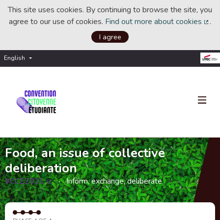
This site uses cookies. By continuing to browse the site, you
agree to our use of cookies.
Find out more about cookies
.
(Ext
I agree
English
Choisir la langue
Choose language
Food, an issue of collective
deliberation
#CCE2021
Inform, exchange, deliberate
(External link)