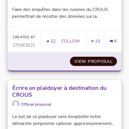
Faire des enquêtes dans les cuisines du CROUS
permettrait de récolter des données sur la...
Filter results for category:
CREATED AT
32
32 FOLLOWERS
FOLLOW
10
8
27/09/2021
UNE ENQUÊTE POUR PLUS DE 
VIEW PROPOSAL
UNE E
Écrire un plaidoyer à destination du
CROUS
Official proposal
Le but de ce plaidoyer sera d’expliciter notre
démarche (empreinte carbone, approvisionnement...