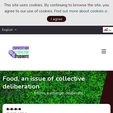
This site uses cookies. By continuing to browse the site, you
agree to our use of cookies.
Find out more about cookies
.
(Ext
I agree
English
Choisir la langue
Choose language
Food, an issue of collective
deliberation
#CCE2021
Inform, exchange, deliberate
(External link)