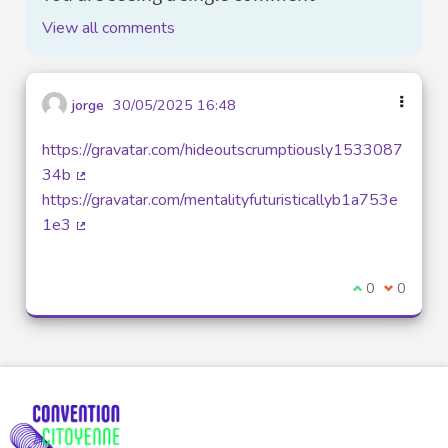
View all comments
jorge
30/05/2025 16:48
https://gravatar.com/hideoutscrumptiously1533087
34b
(External link)
https://gravatar.com/mentalityfuturisticallyb1a753e
1e3
(External link)
I agree with t
0
I disagre
0