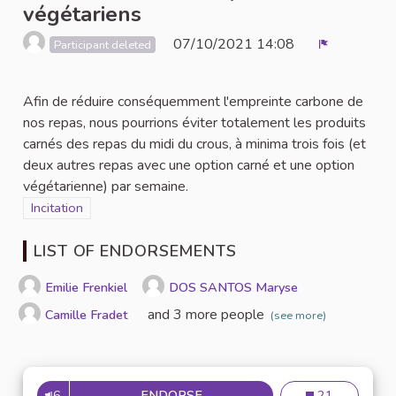
végétariens
07/10/2021 14:08
Participant deleted
Report
Afin de réduire conséquemment l'empreinte carbone de
nos repas, nous pourrions éviter totalement les produits
carnés des repas du midi du crous, à minima trois fois (et
deux autres repas avec une option carné et une option
végétarienne) par semaine.
Filter results for category: Incitation
Incitation
LIST OF ENDORSEMENTS
Emilie Frenkiel
DOS SANTOS Maryse
and 3 more people
Camille Fradet
(see more)
6
ENDORSE
GÉNÉRALISATION DE REPAS V
Généralisation 
21