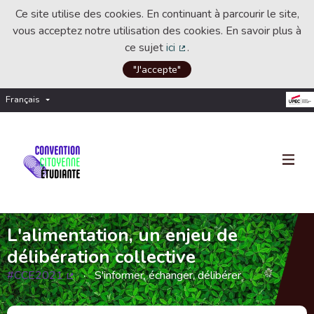
Ce site utilise des cookies. En continuant à parcourir le site,
vous acceptez notre utilisation des cookies. En savoir plus à
ce sujet
ici
.
(Lien externe)
"J'accepte"
Français
Choisir la langue
Choose language
L'alimentation, un enjeu de
délibération collective
#CCE2021
S'informer, échanger, délibérer
(Lien externe)