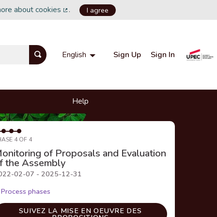
more about cookies
.
I agree
(External link)
Sign Up
Sign In
English
Choisir la langue
Choose language
Help
HASE 4 OF 4
onitoring of Proposals and Evaluation
f the Assembly
022-02-07 - 2025-12-31
Process phases
SUIVEZ LA MISE EN OEUVRE DES