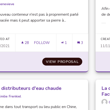
genevieve
Afin
uveau conteneur n'est pas à proprement parlé
de d
nacée mais il peut apporter sa pierre à...
Filt
er results for category:
TED AT
CREA
28
28 FOLLOWERS
FOLLOW
1
3
1/2021
11/1
INAUGURER UN CONTENEUR D3E (DÉCHET
VIEW PROPOSAL
INAUGURER UN 
 distributeurs d'eau chaude
La 
Fac
milie Frenkiel
 dans tout transport ou lieu public en Chine,