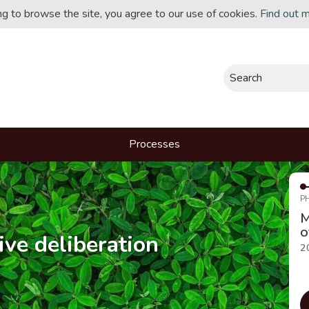
ing to browse the site, you agree to our use of cookies.
Find out 
Search
Processes
P
M
o
ive deliberation
2