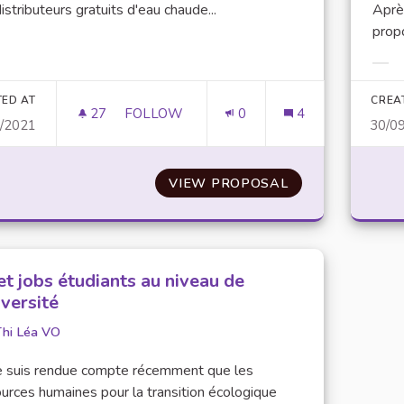
istributeurs gratuits d'eau chaude...
Après
propo
er results for category:
Filt
TED AT
CREA
27
27 FOLLOWERS
FOLLOW
0
4
1/2021
30/0
DES DISTRIBUTEURS D'EAU CHAUDE
VIEW PROPOSAL
DES DISTRIBUT
et jobs étudiants au niveau de
iversité
Thi Léa VO
e suis rendue compte récemment que les
urces humaines pour la transition écologique