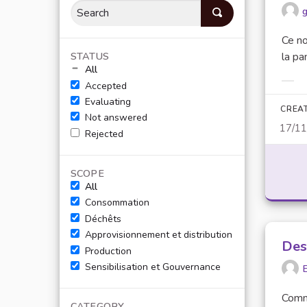
Ce no
STATUS
la pa
All
Accepted
Filt
Evaluating
CREA
Not answered
17/1
Rejected
SCOPE
All
Consommation
Déchêts
Approvisionnement et distribution
Des
Production
Sensibilisation et Gouvernance
E
Comme
CATEGORY