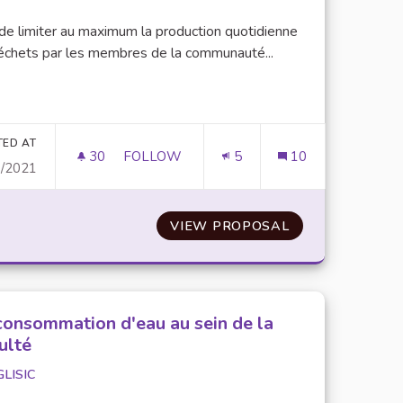
 de limiter au maximum la production quotidienne
échets par les membres de la communauté...
er results for category:
TED AT
30
30 FOLLOWERS
FOLLOW
5
10
1/2021
S D'ÉQUIPEMENTS ÉLECTRIQUES ET ÉLECTRONIQUES.
MISE À DISPOSITION DE THERMOS ET L
CONTENEUR D3E (DÉCHETS D'ÉQUIPEMENTS ÉLECTRIQUES
VIEW PROPOSAL
MISE À DISPOS
consommation d'eau au sein de la
ulté
GLISIC