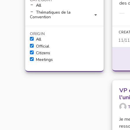
des d
All
Thématiques de la
Filt
Convention
CREA
ORIGIN
All
11/1
Official
Citizens
Meetings
VP 
l'un
Je m
resso