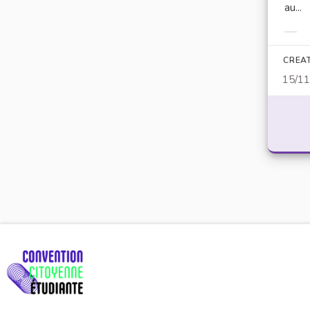
au...
Filt
CREA
15/1