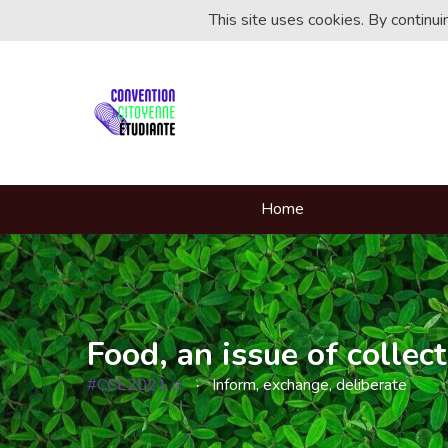
This site uses cookies. By continu
Home
Food, an issue of collect
#CCE2021
Inform, exchange, deliberate
(External link)