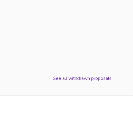
UNIVERSITÉ
DIANTS AU NIVEAU DE L'UNIVERSITÉ
See all withdrawn proposals