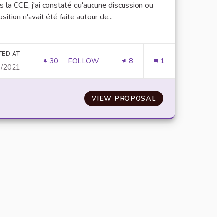
 la CCE, j'ai constaté qu'aucune discussion ou
sition n'avait été faite autour de...
er results for category:
TED AT
30
30 FOLLOWERS
FOLLOW
8
1
9/2021
LA CONSOMMATION D'EAU AU SEIN DE L
EURS D'EAU CHAUDE
VIEW PROPOSAL
LA CONSOMMATI