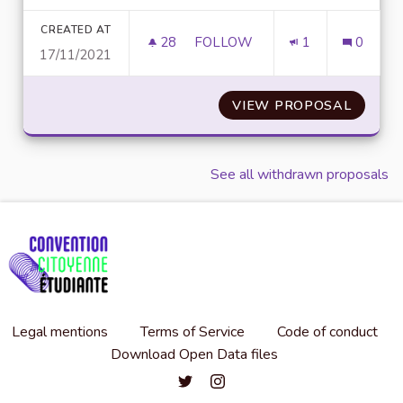
Filter results for category:
CREATED AT
28
28 FOLLOWERS
FOLLOW
1
0
17/11/2021
CRÉATION D'UN MÉTHANISEUR
VIEW PROPOSAL
CRÉATI
See all withdrawn proposals
Legal mentions
Terms of Service
Code of conduct
Download Open Data files
Convention citoyenne étudiante de l'
Convention citoyenne étudiante 