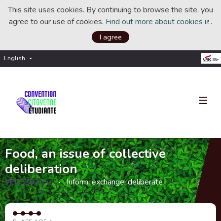
This site uses cookies. By continuing to browse the site, you
agree to our use of cookies.
Find out more about cookies
.
(Ext
I agree
English
Choisir la langue
Choose language
Food, an issue of collective
deliberation
#CCE2021
Inform, exchange, deliberate
(External link)