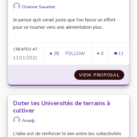
Orianne Savatier
Je pense qu'il serait juste que l'on fasse un effort
pour se tourner vers une alimentation plus...
Filter results for category:
CREATED AT
28
28 FOLLOWERS
FOLLOW
0
11
11/11/2021
SE TOURNER VERS UNE ALIMEN
VIEW PROPOSAL
SE TOU
Doter les Universités de terrains à
cultiver
Anedji
L'idée est de renforcer le lien entre les collectivités