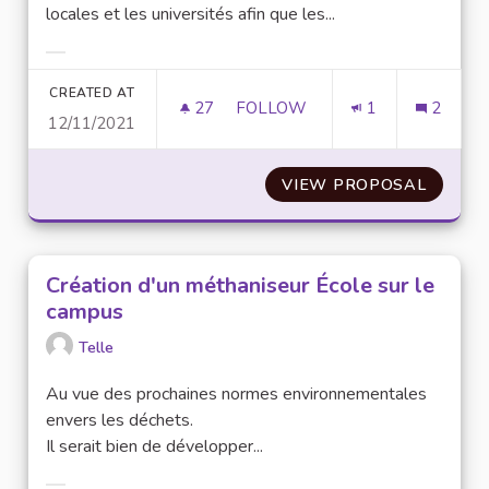
locales et les universités afin que les...
Filter results for category:
CREATED AT
27
27 FOLLOWERS
FOLLOW
1
2
12/11/2021
DOTER LES UNIVERSITÉS DE T
VIEW PROPOSAL
DOTER 
Création d'un méthaniseur École sur le
campus
Telle
Au vue des prochaines normes environnementales
envers les déchets.
Il serait bien de développer...