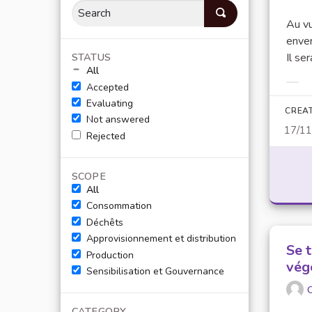
Au v
enver
STATUS
Il se
All
Accepted
Filt
Evaluating
CREA
Not answered
17/1
Rejected
SCOPE
All
Consommation
Déchêts
Approvisionnement et distribution
Se 
Production
vég
Sensibilisation et Gouvernance
O
CATEGORY