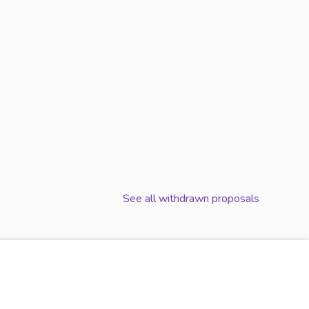
US VÉGÉTALE ET LOCALE
RS UNE ALIMENTATION PLUS VÉGÉTALE ET LOCALE
See all withdrawn proposals