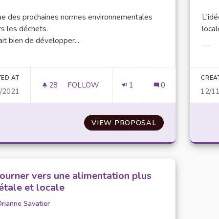
ue des prochaines normes environnementales
L'idé
s les déchets.
local
rait bien de développer...
Filt
er results for category:
TED AT
CREA
28
28 FOLLOWERS
FOLLOW
1
0
1/2021
12/1
CRÉATION D'UN MÉTHANISEUR ÉCOLE SU
VIEW PROPOSAL
CRÉATION D'UN
tourner vers une alimentation plus
étale et locale
rianne Savatier