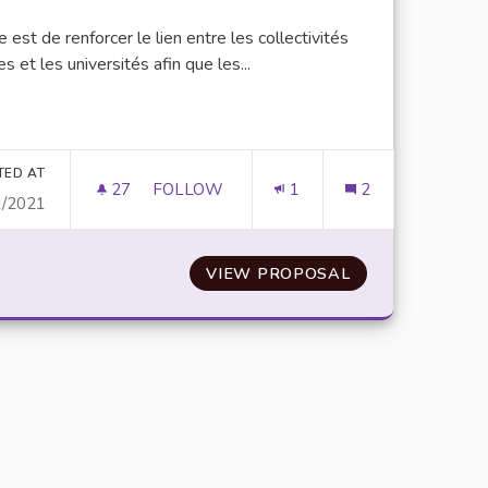
e est de renforcer le lien entre les collectivités
es et les universités afin que les...
er results for category:
TED AT
27
27 FOLLOWERS
FOLLOW
1
2
1/2021
R LE CAMPUS
DOTER LES UNIVERSITÉS DE TERRAINS À
 MÉTHANISEUR ÉCOLE SUR LE CAMPUS
VIEW PROPOSAL
DOTER LES UNIV