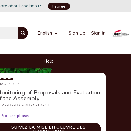
more about cookies
.
I agree
(External link)
Sign Up
Sign In
English
Choisir la langue
Choose language
Help
HASE 4 OF 4
onitoring of Proposals and Evaluation
f the Assembly
022-02-07 - 2025-12-31
Process phases
SUIVEZ LA MISE EN OEUVRE DES