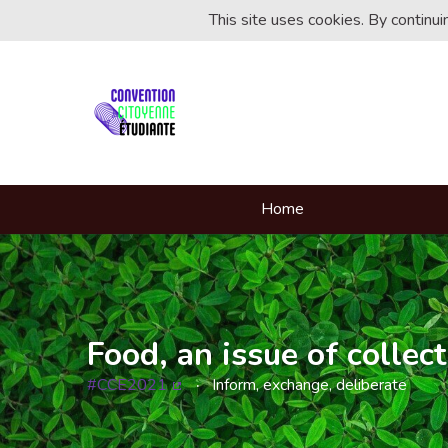
This site uses cookies. By continu
Home
Food, an issue of collect
#CCE2021
Inform, exchange, deliberate
(External link)