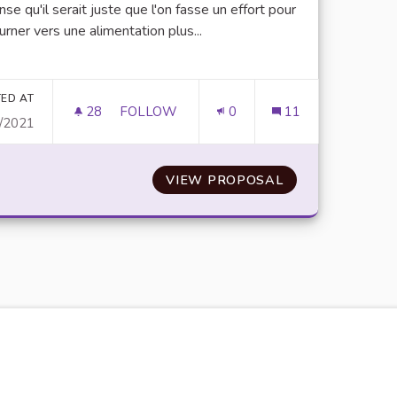
nse qu'il serait juste que l'on fasse un effort pour
urner vers une alimentation plus...
er results for category:
ED AT
28
28 FOLLOWERS
FOLLOW
0
11
/2021
SE TOURNER VERS UNE ALIMENTATION PL
VIEW PROPOSAL
SE TOURNER VE