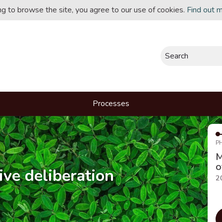
ing to browse the site, you agree to our use of cookies.
Find out 
Search
Processes
P
M
o
ive deliberation
2