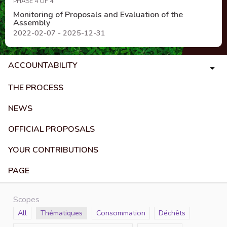
PHASE 4 OF 4
Monitoring of Proposals and Evaluation of the
Assembly
2022-02-07 - 2025-12-31
ACCOUNTABILITY
THE PROCESS
NEWS
OFFICIAL PROPOSALS
YOUR CONTRIBUTIONS
PAGE
Scopes
Scope
All
Scope
Thématiques
Scope
Consommation
Scope
Déchêts