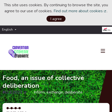
This site uses cookies. By continuing to browse the site, you
agree to our use of cookies.
Find out more about cookies
.
(Ext
I agree
English
Choisir la langue
Choose language
Food, an issue of collective
deliberation
#CCE2021
Inform, exchange, deliberate
(External link)