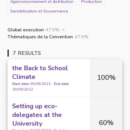
Scope
Approvisionnement et distribution
Scope
Production
Scope
Sensibilisation et Gouvernance
Global execution
47.9%
>
Thématiques de la Convention
47.9%
7 RESULTS
the Back to School
Climate
100%
Start date
05/09/2022
End date
30/09/2022
Setting up eco-
delegates at the
60%
University