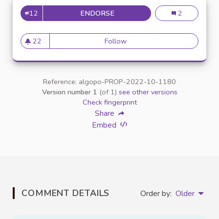
12
ENDORSE
CRÉATION D'UN SITE UNIQUE 
Création d'un s
2
22
Follow
Création d'un site unique et d
22 followers
Reference: algopo-PROP-2022-10-1180
Version number 1
(of 1)
see other versions
Check fingerprint
Share
Embed
COMMENT DETAILS
Order by:
Older