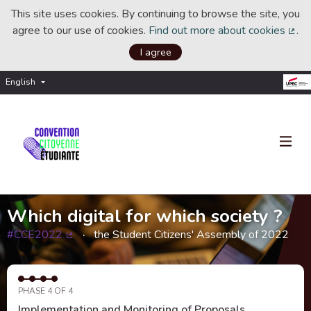
This site uses cookies. By continuing to browse the site, you
agree to our use of cookies.
Find out more about cookies
.
(Ext
I agree
English
Choisir la langue
Choose language
Which digital for which society ?
#CCE2022
the Student Citizens' Assembly of 2022
(External link)
PHASE 4 OF 4
Implementation and Monitoring of Proposals