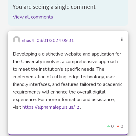
You are seeing a single comment
View all comments
rihos4
08/01/2024 09:31
Developing a distinctive website and application for
the University involves a comprehensive approach
to meet the institution's specific needs. The
implementation of cutting-edge technology, user-
friendly interfaces, and features tailored to academic
requirements will enhance the overall digital
experience. For more information and assistance,
visit
https://alphamaleplus.us/
.
(External link)
I agree with t
0
I disagre
0