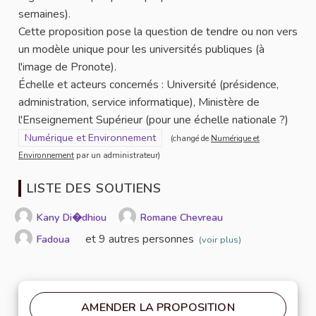
semaines).
Cette proposition pose la question de tendre ou non vers
un modèle unique pour les universités publiques (à
l'image de Pronote).
Échelle et acteurs concernés : Université (présidence,
administration, service informatique), Ministère de
l'Enseignement Supérieur (pour une échelle nationale ?)
Filtrer les résultats pour le secteur : Numérique et Environneme
Numérique et Environnement
(changé de
Numérique et
Environnement
par un administrateur)
LISTE DES SOUTIENS
Kany Di�dhiou
Romane Chevreau
et 9 autres personnes
Fadoua
(voir plus)
AMENDER LA PROPOSITION