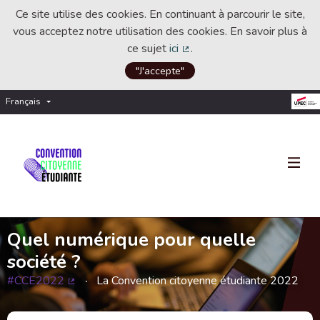
Ce site utilise des cookies. En continuant à parcourir le site,
vous acceptez notre utilisation des cookies. En savoir plus à
ce sujet
ici
.
(Lien externe)
"J'accepte"
Français
Choisir la langue
Choose language
Quel numérique pour quelle
société ?
#CCE2022
La Convention citoyenne étudiante 2022
(Lien externe)