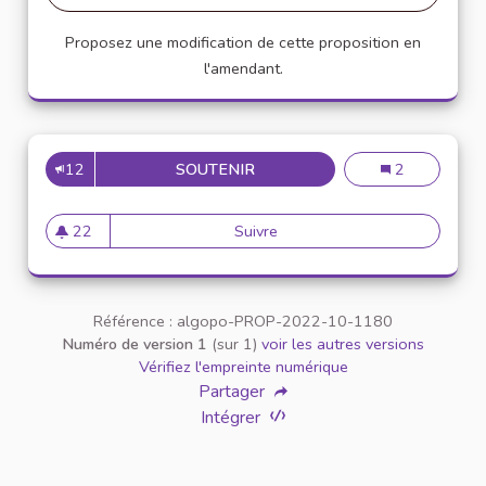
Proposez une modification de cette proposition en
l'amendant.
12
SOUTENIR
CRÉATION D'UN SITE UNIQUE 
Création d'un s
2
22
Suivre
Création d'un site unique et d
22 abonnés
Référence : algopo-PROP-2022-10-1180
Numéro de version 1
(sur 1)
voir les autres versions
Vérifiez l'empreinte numérique
Partager
Intégrer