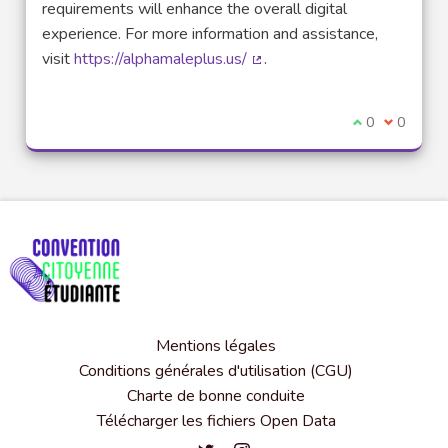
requirements will enhance the overall digital
experience. For more information and assistance,
visit
https://alphamaleplus.us/
.
(Lien externe)
Je suis d'acco
0
Je ne sui
0
Mentions légales
Conditions générales d'utilisation (CGU)
Charte de bonne conduite
Télécharger les fichiers Open Data