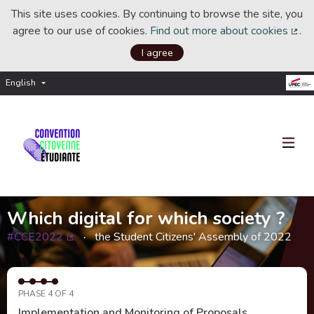
This site uses cookies. By continuing to browse the site, you
agree to our use of cookies.
Find out more about cookies
.
(Ext
I agree
English
Choisir la langue
Choose language
Which digital for which society ?
#CCE2022
the Student Citizens' Assembly of 2022
(External link)
PHASE 4 OF 4
Implementation and Monitoring of Proposals