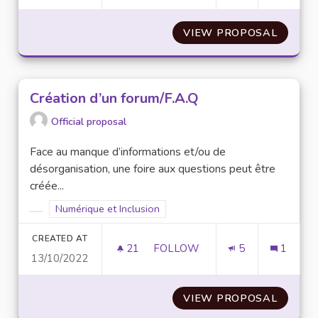
VIEW PROPOSAL
PRÊT E
Création d’un forum/F.A.Q
Official proposal
Face au manque d’informations et/ou de
désorganisation, une foire aux questions peut être
créée...
Filter results for scope: Numérique et Inclusion
Numérique et Inclusion
Filter results for category:
CREATED AT
21
21 FOLLOWERS
FOLLOW
5
1
13/10/2022
CRÉATION D’UN FORUM/F.A.Q
VIEW PROPOSAL
CRÉATI