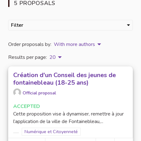
5 PROPOSALS
Filter
Order proposals by:
With more authors
Results per page:
20
Création d'un Conseil des jeunes de
fontainebleau (18-25 ans)
Official proposal
ACCEPTED
Cette proposition vise à dynamiser, remettre à jour
l’application de la ville de Fontainebleau,...
Filter results for scope: Numérique et Citoyenneté
Numérique et Citoyenneté
Filter results for category: