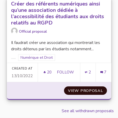
Créer des référents numériques ainsi
qu’une association dédiée à
l’accessibilité des étudiants aux droits
relatifs au RGPD
Official proposal
Il faudrait créer une association qui montrerait les
droits détenus par les étudiants notamment...
Filter results for scope: Numérique et Droit
Numérique et Droit
Filter results for category:
CREATED AT
20
20 FOLLOWERS
FOLLOW
2
7
13/10/2022
CRÉER DES RÉFÉRENTS NUMÉRI
VIEW PROPOSAL
CRÉER 
See all withdrawn proposals