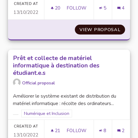
CREATED AT
20
20 FOLLOWERS
FOLLOW
5
4
13/10/2022
CRÉATION D'UN CONSEIL DES 
VIEW PROPOSAL
CRÉATI
Prêt et collecte de matériel
informatique à destination des
étudiant.e.s
Official proposal
Améliorer le système existant de distribution du
matériel informatique : récolte des ordinateurs...
Filter results for scope: Numérique et Inclusion
Numérique et Inclusion
Filter results for category:
CREATED AT
21
21 FOLLOWERS
FOLLOW
8
2
13/10/2022
PRÊT ET COLLECTE DE MATÉRI