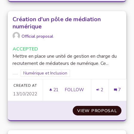
Création d'un pôle de médiation
numérique
Official proposal
ACCEPTED
Mettre en place une unité de gestion en charge du
recrutement de médiateurs de numérique. Ce...
Filter results for scope: Numérique et Inclusion
Numérique et Inclusion
Filter results for category:
CREATED AT
21
21 FOLLOWERS
FOLLOW
2
7
13/10/2022
CRÉATION D'UN PÔLE DE MÉD
VIEW PROPOSAL
CRÉATI