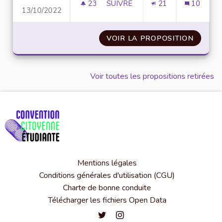
23
23 ABONNÉS
SUIVRE
21
10
13/10/2022
ÉTENDRE ET AMÉLIORER LE RÉ
VOIR LA PROPOSITION
ÉTENDR
Voir toutes les propositions retirées
Mentions légales
Conditions générales d'utilisation (CGU)
Charte de bonne conduite
Télécharger les fichiers Open Data
Convention citoyenne étudiante de l'
Convention citoyenne étudiante 