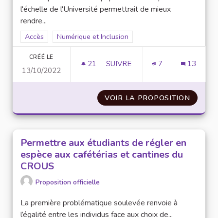
l'échelle de l'Université permettrait de mieux
rendre...
Filtrer les résultats de la catégorie : Accès
Accès
Filtrer les résultats pour le secteur : Numérique et 
Numérique et Inclusion
CRÉÉ LE
21
21 ABONNÉS
SUIVRE
7
13
13/10/2022
ENQUÊTE POUR MESURER LES B
VOIR LA PROPOSITION
ENQUÊT
Permettre aux étudiants de régler en
espèce aux cafétérias et cantines du
CROUS
Proposition officielle
La première problématique soulevée renvoie à
l’égalité entre les individus face aux choix de...