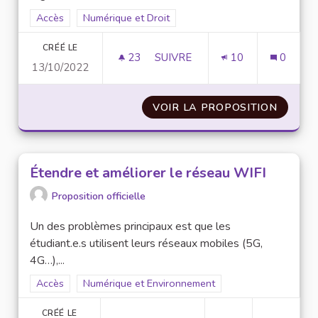
Filtrer les résultats de la catégorie : Accès
Accès
Filtrer les résultats pour le secteur : Numérique et 
Numérique et Droit
CRÉÉ LE
23
23 ABONNÉS
SUIVRE
10
0
13/10/2022
PERMETTRE AUX ÉTUDIANTS DE
VOIR LA PROPOSITION
PERMET
Étendre et améliorer le réseau WIFI
Proposition officielle
Un des problèmes principaux est que les
étudiant.e.s utilisent leurs réseaux mobiles (5G,
4G…),...
Filtrer les résultats de la catégorie : Accès
Accès
Filtrer les résultats pour le secteur : Numérique et
Numérique et Environnement
CRÉÉ LE