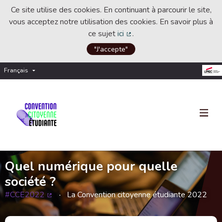
Ce site utilise des cookies. En continuant à parcourir le site,
vous acceptez notre utilisation des cookies. En savoir plus à
ce sujet
ici
.
(Lien externe)
"J'accepte"
Français
Choisir la langue
Choose language
Quel numérique pour quelle
société ?
#CCE2022
La Convention citoyenne étudiante 2022
(Lien externe)