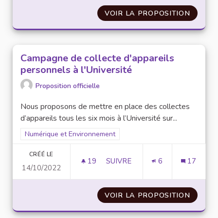
VOIR LA PROPOSITION
MISE E
Campagne de collecte d'appareils
personnels à l'Université
Proposition officielle
Nous proposons de mettre en place des collectes
d’appareils tous les six mois à l’Université sur...
Filtrer les résultats pour le secteur : Numérique et Environne
Numérique et Environnement
CRÉÉ LE
19
19 ABONNÉS
SUIVRE
6
17
14/10/2022
CAMPAGNE DE COLLECTE D'APP
VOIR LA PROPOSITION
CAMPAG