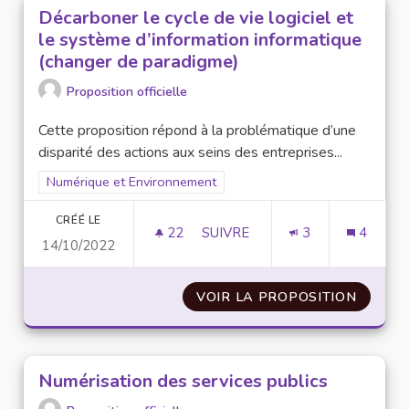
Décarboner le cycle de vie logiciel et
le système d’information informatique
(changer de paradigme)
Proposition officielle
Cette proposition répond à la problématique d’une
disparité des actions aux seins des entreprises...
Filtrer les résultats pour le secteur : Numérique et Environne
Numérique et Environnement
CRÉÉ LE
22
22 ABONNÉS
SUIVRE
3
4
14/10/2022
DÉCARBONER LE CYCLE DE VIE
VOIR LA PROPOSITION
DÉCARB
Numérisation des services publics