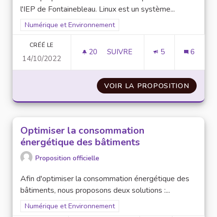
l'IEP de Fontainebleau. Linux est un système...
Filtrer les résultats pour le secteur : Numérique et Environne
Numérique et Environnement
CRÉÉ LE
20
20 ABONNÉS
SUIVRE
5
6
14/10/2022
EXPÉRIMENTER LE SYSTÈME D'E
VOIR LA PROPOSITION
EXPÉRI
Optimiser la consommation
énergétique des bâtiments
Proposition officielle
Afin d'optimiser la consommation énergétique des
bâtiments, nous proposons deux solutions :...
Filtrer les résultats pour le secteur : Numérique et Environne
Numérique et Environnement