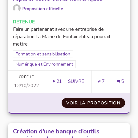
Proposition officielle
RETENUE
Faire un partenariat avec une entreprise de
réparation.La Mairie de Fontainebleau pourrait
mettre...
Filtrer les résultats de la catégorie : Formation et sensibilisat
Formation et sensibilisation
Filtrer les résultats pour le secteur : Numérique et Environne
Numérique et Environnement
CRÉÉ LE
21
21 ABONNÉS
SUIVRE
7
5
13/10/2022
ATELIERS ET COURS POUR LES
VOIR LA PROPOSITION
ATELIE
Création d’une banque d’outils