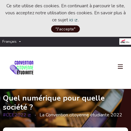
Ce site utilise des cookies. En continuant à parcourir le site,
vous acceptez notre utilisation des cookies. En savoir plus à
ce sujet
ici
.
(Lien externe)
"J'accepte"
Français
Choisir la langue
Choose language
Quel numérique pour quelle
société ?
#CCE2022
La Convention citoyenne étudiante 2022
(Lien externe)