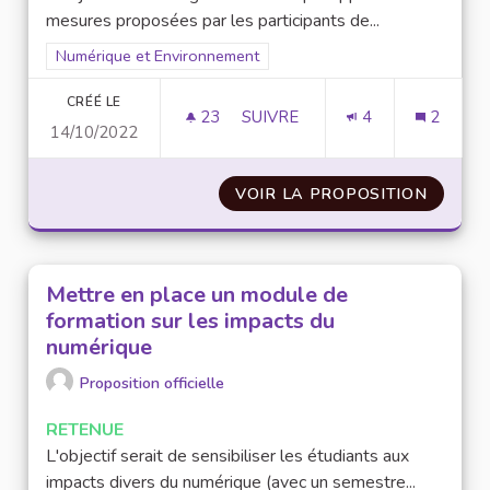
mesures proposées par les participants de...
Filtrer les résultats pour le secteur : Numérique et Environne
Numérique et Environnement
CRÉÉ LE
23
23 ABONNÉS
SUIVRE
4
2
14/10/2022
INSTAURER DES PARTENARIATS
VOIR LA PROPOSITION
INSTAU
Mettre en place un module de
formation sur les impacts du
numérique
Proposition officielle
RETENUE
L'objectif serait de sensibiliser les étudiants aux
impacts divers du numérique (avec un semestre...