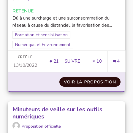
RETENUE
Dû à une surcharge et une surconsommation du
réseau à cause du distanciel, la favorisation des...
Filtrer les résultats de la catégorie : Formation et sensibilisat
Formation et sensibilisation
Filtrer les résultats pour le secteur : Numérique et Environne
Numérique et Environnement
CRÉÉ LE
21
21 ABONNÉS
SUIVRE
10
4
13/10/2022
FAVORISER LES COURS EN PRÉ
VOIR LA PROPOSITION
FAVORI
Minuteurs de veille sur les outils
numériques
Proposition officielle