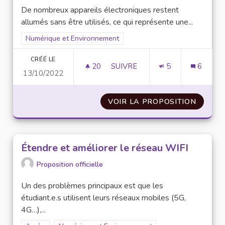
De nombreux appareils électroniques restent
allumés sans être utilisés, ce qui représente une...
Filtrer les résultats pour le secteur : Numérique et Environne
Numérique et Environnement
CRÉÉ LE
20
20 ABONNÉS
SUIVRE
5
6
13/10/2022
MINUTEURS DE VEILLE SUR LE
VOIR LA PROPOSITION
MINUTE
Étendre et améliorer le réseau WIFI
Proposition officielle
Un des problèmes principaux est que les
étudiant.e.s utilisent leurs réseaux mobiles (5G,
4G…),...