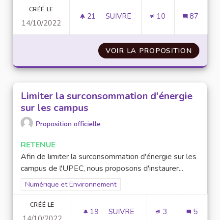
CRÉÉ LE
21
21 ABONNÉS
SUIVRE
10
87
14/10/2022
OPTIMISER LA CONSOMMATION
VOIR LA PROPOSITION
OPTIM
Limiter la surconsommation d'énergie
sur les campus
Proposition officielle
RETENUE
Afin de limiter la surconsommation d'énergie sur les
campus de l'UPEC, nous proposons d'instaurer...
Filtrer les résultats pour le secteur : Numérique et Environne
Numérique et Environnement
CRÉÉ LE
19
19 ABONNÉS
SUIVRE
3
5
14/10/2022
LIMITER LA SURCONSOMMATIO