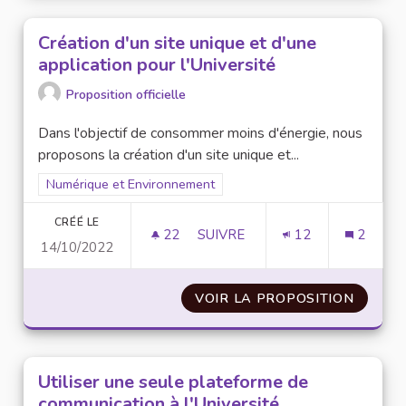
Création d'un site unique et d'une
application pour l'Université
Proposition officielle
Dans l'objectif de consommer moins d'énergie, nous
proposons la création d'un site unique et...
Filtrer les résultats pour le secteur : Numérique et Environne
Numérique et Environnement
CRÉÉ LE
22
22 ABONNÉS
SUIVRE
12
2
14/10/2022
CRÉATION D'UN SITE UNIQUE E
VOIR LA PROPOSITION
CRÉATI
Utiliser une seule plateforme de
communication à l'Université