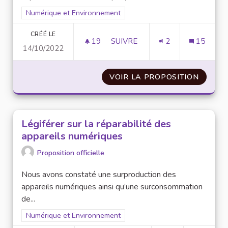
Filtrer les résultats pour le secteur : Numérique et Environne
Numérique et Environnement
CRÉÉ LE
19
19 ABONNÉS
SUIVRE
2
15
14/10/2022
METTRE EN PLACE UN MODULE
VOIR LA PROPOSITION
METTRE
Légiférer sur la réparabilité des
appareils numériques
Proposition officielle
Nous avons constaté une surproduction des
appareils numériques ainsi qu’une surconsommation
de...
Filtrer les résultats pour le secteur : Numérique et Environne
Numérique et Environnement