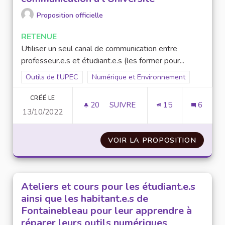
Proposition officielle
RETENUE
Utiliser un seul canal de communication entre
professeur.e.s et étudiant.e.s (les former pour...
Filtrer les résultats de la catégorie : Outils de l'UPEC
Outils de l'UPEC
Filtrer les résultats pour le secteur : N
Numérique et Environnement
CRÉÉ LE
20
20 ABONNÉS
SUIVRE
15
6
13/10/2022
UTILISER UNE SEULE PLATEFO
VOIR LA PROPOSITION
UTILIS
Ateliers et cours pour les étudiant.e.s
ainsi que les habitant.e.s de
Fontainebleau pour leur apprendre à
réparer leurs outils numériques