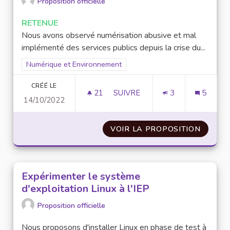
Proposition officielle
RETENUE
Nous avons observé numérisation abusive et mal
implémenté des services publics depuis la crise du...
Filtrer les résultats pour le secteur : Numérique et Environne
Numérique et Environnement
CRÉÉ LE
21
21 ABONNÉS
SUIVRE
3
5
14/10/2022
NUMÉRISATION DES SERVICES 
VOIR LA PROPOSITION
NUMÉRI
Expérimenter le système
d'exploitation Linux à l'IEP
Proposition officielle
Nous proposons d'installer Linux en phase de test à