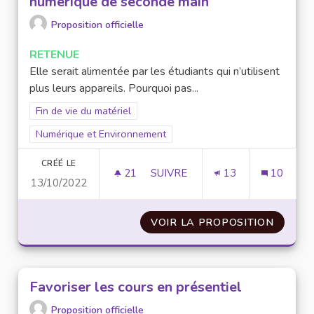
numérique de seconde main
Proposition officielle
RETENUE
Elle serait alimentée par les étudiants qui n’utilisent
plus leurs appareils. Pourquoi pas...
Filtrer les résultats de la catégorie : Fin de vie du matériel
Fin de vie du matériel
Filtrer les résultats pour le secteur : Numérique et Environne
Numérique et Environnement
CRÉÉ LE
21
21 ABONNÉS
SUIVRE
13
10
13/10/2022
CRÉATION D’UNE BANQUE D’OU
VOIR LA PROPOSITION
CRÉATI
Favoriser les cours en présentiel
Proposition officielle