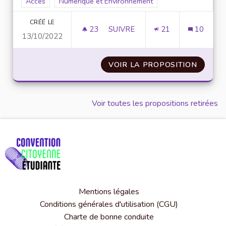
Filtrer les résultats de la catégorie : Accès
Accès
Filtrer les résultats pour le secteur : Numérique et
Numérique et Environnement
CRÉÉ LE
23
23 ABONNÉS
SUIVRE
21
10
13/10/2022
ÉTENDRE ET AMÉLIORER LE RÉ
VOIR LA PROPOSITION
ÉTENDR
Voir toutes les propositions retirées
Mentions légales
Conditions générales d'utilisation (CGU)
Charte de bonne conduite