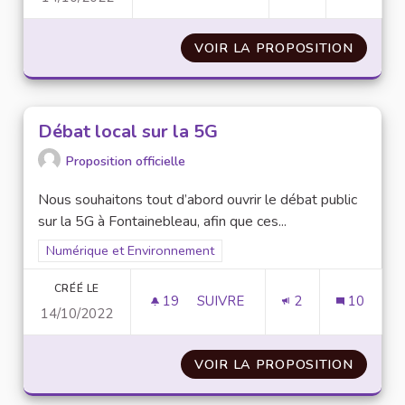
VOIR LA PROPOSITION
LIMITE
Débat local sur la 5G
Proposition officielle
Nous souhaitons tout d’abord ouvrir le débat public
sur la 5G à Fontainebleau, afin que ces...
Filtrer les résultats pour le secteur : Numérique et Environne
Numérique et Environnement
CRÉÉ LE
19
19 ABONNÉS
SUIVRE
2
10
14/10/2022
DÉBAT LOCAL SUR LA 5G
VOIR LA PROPOSITION
DÉBAT 