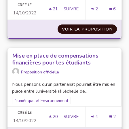
CRÉÉ LE
21
21 ABONNÉS
SUIVRE
2
6
14/10/2022
LÉGIFÉRER SUR LA RÉPARABIL
VOIR LA PROPOSITION
LÉGIFÉ
Mise en place de compensations
financières pour les étudiants
Proposition officielle
Nous pensons qu’un partenariat pourrait être mis en
place entre l’université (à l’échelle de...
Filtrer les résultats pour le secteur : Numérique et Environne
Numérique et Environnement
CRÉÉ LE
20
20 ABONNÉS
SUIVRE
4
2
14/10/2022
MISE EN PLACE DE COMPENSA