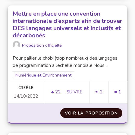
Mettre en place une convention
internationale d’experts afin de trouver
DES langages universels et inclusifs et
décarbonés
Proposition officielle
Pour pallier le choix (trop nombreux) des langages
de programmation à l’échelle mondiale.Nous...
Filtrer les résultats pour le secteur : Numérique et Environne
Numérique et Environnement
CRÉÉ LE
22
22 ABONNÉS
SUIVRE
2
1
14/10/2022
METTRE EN PLACE UNE CONVE
VOIR LA PROPOSITION
METTRE