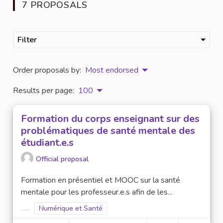
7 PROPOSALS
Filter
Order proposals by:
Most endorsed
Results per page:
100
Formation du corps enseignant sur des
problématiques de santé mentale des
étudiant.e.s
Official proposal
Formation en présentiel et MOOC sur la santé
mentale pour les professeur.e.s afin de les...
Filter results for scope: Numérique et Santé
Numérique et Santé
Filter results for category: