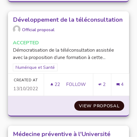
Développement de la téléconsultation
Official proposal
ACCEPTED
Démocratisation de la téléconsultation assistée
avec la proposition d’une formation à cette...
Filter results for scope: Numérique et Santé
Numérique et Santé
CREATED AT
22
22 FOLLOWERS
FOLLOW
2
4
13/10/2022
DÉVELOPPEMENT DE LA TÉLÉ
VIEW PROPOSAL
DÉVEL
Médecine préventive à l'Université