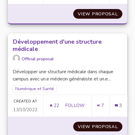
VIEW PROPOSAL
ADDIC
Développement d'une structure
médicale
Official proposal
Développer une structure médicale dans chaque
campus avec un.e médecin généraliste et un.e...
Filter results for scope: Numérique et Santé
Numérique et Santé
CREATED AT
22
22 FOLLOWERS
FOLLOW
7
3
13/10/2022
DÉVELOPPEMENT D'UNE STRU
VIEW PROPOSAL
DÉVEL