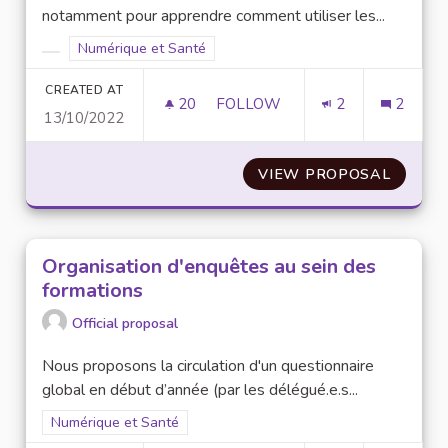
notamment pour apprendre comment utiliser les...
Filter results for scope: Numérique et Santé
Numérique et Santé
Filter results for category:
CREATED AT
20
20 FOLLOWERS
FOLLOW
2
2
13/10/2022
DES FORMATIONS NUMÉRIQUES
VIEW PROPOSAL
DES FO
Organisation d'enquêtes au sein des
formations
Official proposal
Nous proposons la circulation d'un questionnaire
global en début d’année (par les délégué.e.s...
Filter results for scope: Numérique et Santé
Numérique et Santé