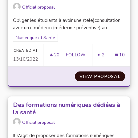
Official proposal
Obliger les étudiants à avoir une (télé)consultation
avec un.e médecin (médecine préventive) au...
Filter results for scope: Numérique et Santé
Numérique et Santé
CREATED AT
20
20 FOLLOWERS
FOLLOW
2
10
13/10/2022
MÉDECINE PRÉVENTIVE À L'UN
VIEW PROPOSAL
MÉDECI
Des formations numériques dédiées à
la santé
Official proposal
Il s'agit de proposer des formations numériques