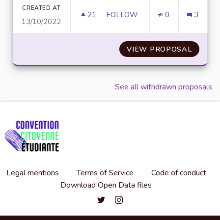
CREATED AT
21
21 FOLLOWERS
FOLLOW
0
3
13/10/2022
ORGANISATION D'ENQUÊTES A
VIEW PROPOSAL
ORGANI
See all withdrawn proposals
Legal mentions
Terms of Service
Code of conduct
Download Open Data files
Convention citoyenne étudiante de l'
Convention citoyenne étudiante 