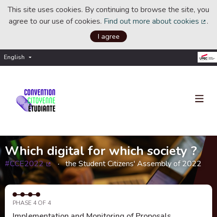
This site uses cookies. By continuing to browse the site, you
agree to our use of cookies.
Find out more about cookies
.
(Ext
I agree
English
Choisir la langue
Choose language
Which digital for which society ?
#CCE2022
the Student Citizens' Assembly of 2022
(External link)
PHASE 4 OF 4
Implementation and Monitoring of Proposals