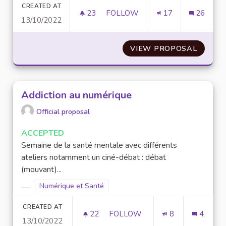
CREATED AT
23
23 FOLLOWERS
FOLLOW
17
26
13/10/2022
FORMATION DU CORPS ENSEIGN
VIEW PROPOSAL
FORMAT
Addiction au numérique
Official proposal
ACCEPTED
Semaine de la santé mentale avec différents
ateliers notamment un ciné-débat : débat
(mouvant)...
Filter results for scope: Numérique et Santé
Numérique et Santé
Filter results for category:
CREATED AT
22
22 FOLLOWERS
FOLLOW
8
4
13/10/2022
ADDICTION AU NUMÉRIQUE