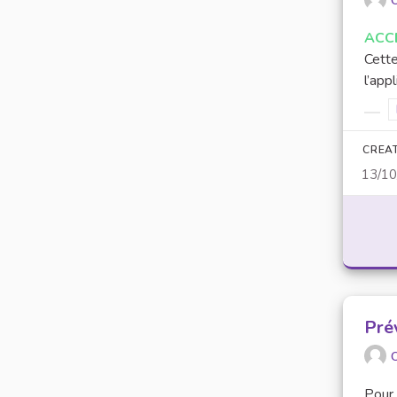
O
ACC
Cette
l’app
Filt
CREA
13/1
Pré
O
Pour 