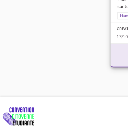
sur to
Filt
Num
CREA
13/1