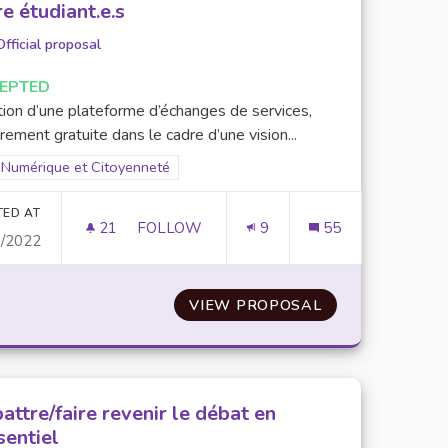
re étudiant.e.s
Official proposal
EPTED
tion d’une plateforme d’échanges de services,
rement gratuite dans le cadre d’une vision...
Filter results for scope: Numérique et Citoyenneté
Numérique et Citoyenneté
er results for category:
TED AT
21
21 FOLLOWERS
FOLLOW
9
55
0/2022
EC ET VERSION MOBILE
CRÉATION D’UNE PLATEFORME D’ENTRAID
 DES SITES WEB DE L’UPEC ET VERSION MOBILE
VIEW PROPOSAL
CRÉATION D’UN
attre/faire revenir le débat en
sentiel