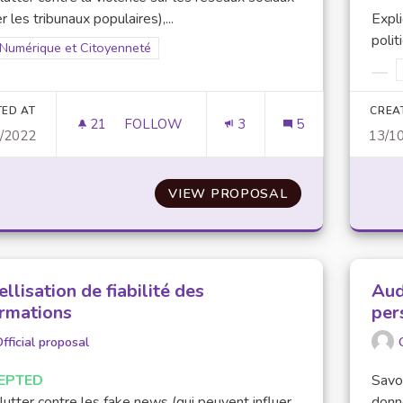
er les tribunaux populaires),...
Expl
polit
Filter results for scope: Numérique et Citoyenneté
Numérique et Citoyenneté
er results for category:
Filt
TED AT
CREA
21
21 FOLLOWERS
FOLLOW
3
5
0/2022
13/1
PRÉVENTION CONTRE LE CYBER-HARCÈ
VIEW PROPOSAL
PRÉVENTION CO
llisation de fiabilité des
Aud
ormations
per
fficial proposal
EPTED
Savo
lutter contre les fake news (qui peuvent influer
donn