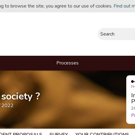
ing to browse the site, you agree to our use of cookies.
Find out 
Search
Processes
P
society ?
I
P
f 2022
2
P
DENT PROPOSALS
SURVEY
YOUR CONTRIBUTIONS