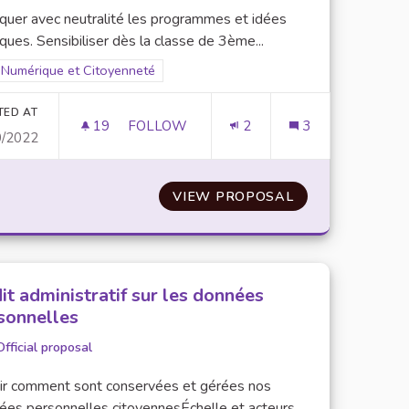
iquer avec neutralité les programmes et idées
iques. Sensibiliser dès la classe de 3ème...
Filter results for scope: Numérique et Citoyenneté
Numérique et Citoyenneté
er results for category:
TED AT
19
19 FOLLOWERS
FOLLOW
2
3
0/2022
LEMENT
SITE/APPLICATION REGROUPANT LES P
NTRE LE CYBER-HARCÈLEMENT
VIEW PROPOSAL
SITE/APPLICAT
it administratif sur les données
sonnelles
Official proposal
ir comment sont conservées et gérées nos
ées personnelles citoyennesÉchelle et acteurs...