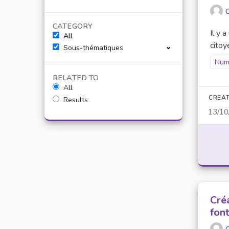
O
CATEGORY
Il y 
All
citoy
Sous-thématiques
Filt
Num
RELATED TO
All
CREAT
Results
13/10
Cré
fon