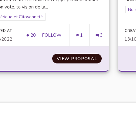
n vote, ta vision de la...
Filt
Num
er results for scope: Numérique et Citoyenneté
érique et Citoyenneté
TED AT
CREA
20
20 FOLLOWERS
FOLLOW
1
3
0/2022
13/1
LABELLISATION DE FIABILITÉ DES INFO
VIEW PROPOSAL
LABELLISATION 