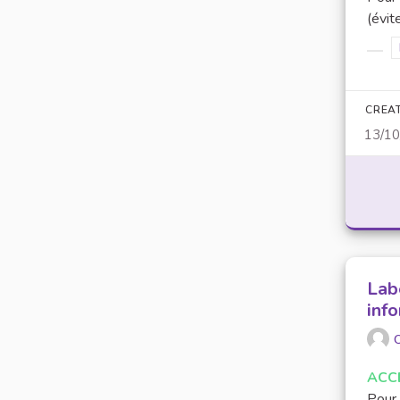
(évit
Filt
CREA
13/1
Labe
inf
O
ACC
Pour 