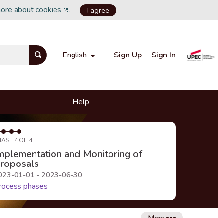
more about cookies
.
I agree
(External link)
Sign Up
Sign In
English
Choisir la langue
Choose language
Help
HASE 4 OF 4
mplementation and Monitoring of
roposals
023-01-01 - 2023-06-30
rocess phases
More