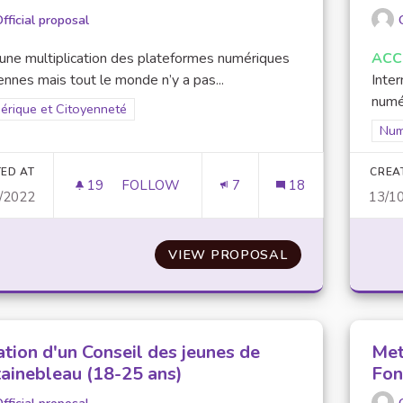
fficial proposal
a une multiplication des plateformes numériques
ACC
ennes mais tout le monde n’y a pas...
Inte
numér
er results for scope: Numérique et Citoyenneté
érique et Citoyenneté
Filt
Num
ED AT
CREA
19
19 FOLLOWERS
FOLLOW
7
18
/2022
13/1
APPROFONDIR LA LUTTE CONTRE L'EXCL
VIEW PROPOSAL
APPROFONDIR L
ation d'un Conseil des jeunes de
Mett
tainebleau (18-25 ans)
Fon