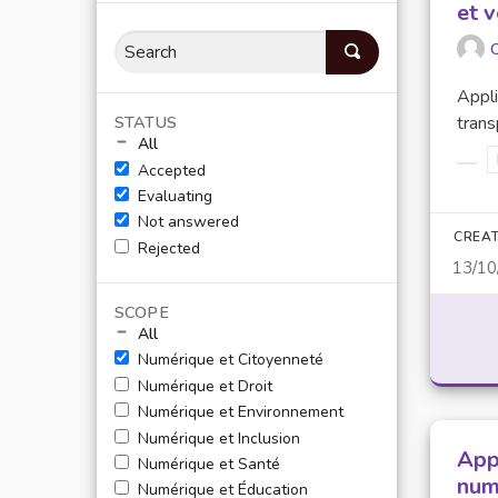
et 
O
Appli
STATUS
trans
All
Accepted
Filt
Evaluating
Not answered
CREAT
Rejected
13/10
SCOPE
All
Numérique et Citoyenneté
Numérique et Droit
Numérique et Environnement
Numérique et Inclusion
Appr
Numérique et Santé
num
Numérique et Éducation