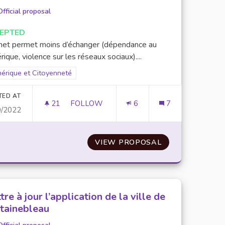
Official proposal
EPTED
rnet permet moins d’échanger (dépendance au
ique, violence sur les réseaux sociaux)....
er results for scope: Numérique et Citoyenneté
érique et Citoyenneté
TED AT
21
21 FOLLOWERS
FOLLOW
6
7
0/2022
USION NUMÉRIQUE
DÉBATTRE/FAIRE REVENIR LE DÉBAT EN
A LUTTE CONTRE L'EXCLUSION NUMÉRIQUE
VIEW PROPOSAL
DÉBATTRE/FAIR
re à jour l’application de la ville de
tainebleau