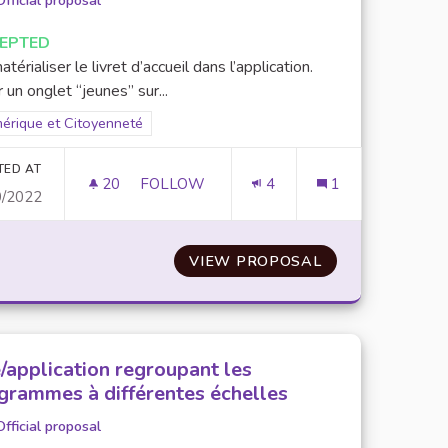
Official proposal
EPTED
érialiser le livret d’accueil dans l’application.
 un onglet “jeunes” sur...
er results for scope: Numérique et Citoyenneté
érique et Citoyenneté
TED AT
20
20 FOLLOWERS
FOLLOW
4
1
0/2022
 FONTAINEBLEAU (18-25 ANS)
METTRE À JOUR L’APPLICATION DE LA V
CONSEIL DES JEUNES DE FONTAINEBLEAU (18-25 ANS)
VIEW PROPOSAL
METTRE À JOUR 
e/application regroupant les
grammes à différentes échelles
Official proposal