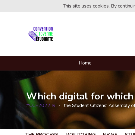
This site uses cookies. By continu
Home
Which digital for which 
#CCE2022
the Student Citizens' Assembly o
(External link)
THE PROCESS
MONITORING
NEWS
STU