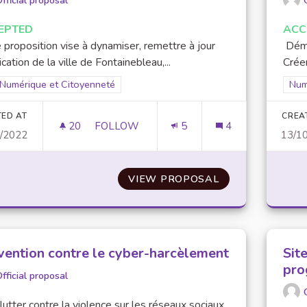
fficial proposal
EPTED
ACC
 proposition vise à dynamiser, remettre à jour
Démat
lication de la ville de Fontainebleau,...
Créer
Filter results for scope: Numérique et Citoyenneté
Numérique et Citoyenneté
Filt
Num
er results for category:
TED AT
CREA
20
20 FOLLOWERS
FOLLOW
5
4
0/2022
13/1
CRÉATION D'UN CONSEIL DES JEUNES DE
VIEW PROPOSAL
CRÉATION D'UN 
vention contre le cyber-harcèlement
Sit
pro
fficial proposal
lutter contre la violence sur les réseaux sociaux