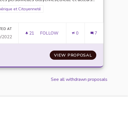
er results for scope: Numérique et Citoyenneté
érique et Citoyenneté
TED AT
21
21 FOLLOWERS
FOLLOW
0
7
0/2022
RMATIONS
AUDIT ADMINISTRATIF SUR LES DONNÉ
DE FIABILITÉ DES INFORMATIONS
VIEW PROPOSAL
AUDIT ADMINIS
See all withdrawn proposals