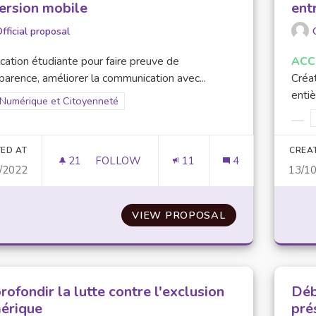
version mobile
ent
fficial proposal
cation étudiante pour faire preuve de
ACC
parence, améliorer la communication avec...
Créa
entiè
Filter results for scope: Numérique et Citoyenneté
Numérique et Citoyenneté
er results for category:
Filt
ED AT
CREA
21
21 FOLLOWERS
FOLLOW
11
4
/2022
13/1
CENTRALISATION DES SITES WEB DE L’UP
VIEW PROPOSAL
CENTRALISATION
ofondir la lutte contre l'exclusion
Déb
érique
pré