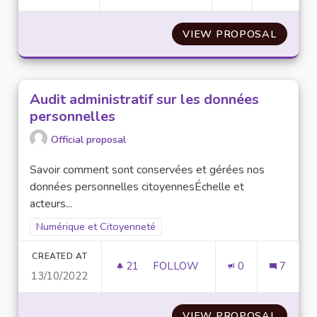
VIEW PROPOSAL
APPROF
Audit administratif sur les données
personnelles
Official proposal
Savoir comment sont conservées et gérées nos
données personnelles citoyennesÉchelle et
acteurs...
Filter results for scope: Numérique et Citoyenneté
Numérique et Citoyenneté
CREATED AT
21
21 FOLLOWERS
FOLLOW
0
7
13/10/2022
AUDIT ADMINISTRATIF SUR L
VIEW PROPOSAL
AUDIT 