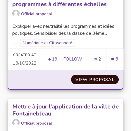
programmes à différentes échelles
Official proposal
Expliquer avec neutralité les programmes et idées
politiques. Sensibiliser dès la classe de 3ème...
Filter results for scope: Numérique et Citoyenneté
Numérique et Citoyenneté
Filter results for category:
CREATED AT
19
19 FOLLOWERS
FOLLOW
2
3
13/10/2022
SITE/APPLICATION REGROUPA
VIEW PROPOSAL
SITE/A
Mettre à jour l’application de la ville de
Fontainebleau
Official proposal