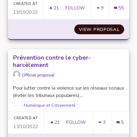
CREATED AT
21
21 FOLLOWERS
FOLLOW
9
55
13/10/2022
CRÉATION D’UNE PLATEFORME 
VIEW PROPOSAL
CRÉATI
Prévention contre le cyber-
harcèlement
Official proposal
Pour lutter contre la violence sur les réseaux sociaux
(éviter les tribunaux populaires),...
Filter results for scope: Numérique et Citoyenneté
Numérique et Citoyenneté
Filter results for category:
CREATED AT
21
21 FOLLOWERS
FOLLOW
3
5
13/10/2022
PRÉVENTION CONTRE LE CYB