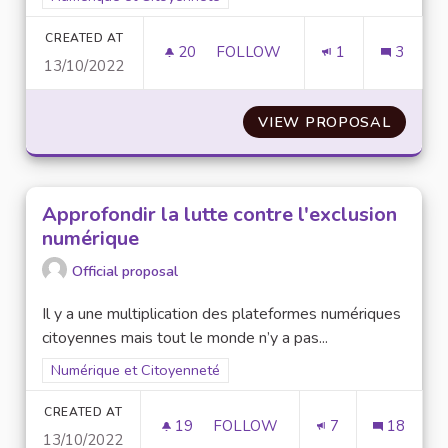
CREATED AT
20
20 FOLLOWERS
FOLLOW
1
3
13/10/2022
LABELLISATION DE FIABILITÉ
VIEW PROPOSAL
LABELL
Approfondir la lutte contre l'exclusion
numérique
Official proposal
Il y a une multiplication des plateformes numériques
citoyennes mais tout le monde n’y a pas...
Filter results for scope: Numérique et Citoyenneté
Numérique et Citoyenneté
CREATED AT
19
19 FOLLOWERS
FOLLOW
7
18
13/10/2022
APPROFONDIR LA LUTTE CONT