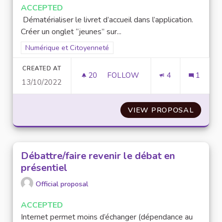
ACCEPTED
Dématérialiser le livret d’accueil dans l’application.
Créer un onglet “jeunes” sur...
Filter results for scope: Numérique et Citoyenneté
Numérique et Citoyenneté
CREATED AT
20
20 FOLLOWERS
FOLLOW
4
1
13/10/2022
METTRE À JOUR L’APPLICATIO
VIEW PROPOSAL
METTRE
Débattre/faire revenir le débat en
présentiel
Official proposal
ACCEPTED
Internet permet moins d’échanger (dépendance au