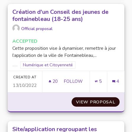
Création d'un Conseil des jeunes de
fontainebleau (18-25 ans)
Official proposal
ACCEPTED
Cette proposition vise à dynamiser, remettre à jour
l’application de la ville de Fontainebleau,...
Filter results for scope: Numérique et Citoyenneté
Numérique et Citoyenneté
Filter results for category:
CREATED AT
20
20 FOLLOWERS
FOLLOW
5
4
13/10/2022
CRÉATION D'UN CONSEIL DES 
VIEW PROPOSAL
CRÉATI
Site/application regroupant les