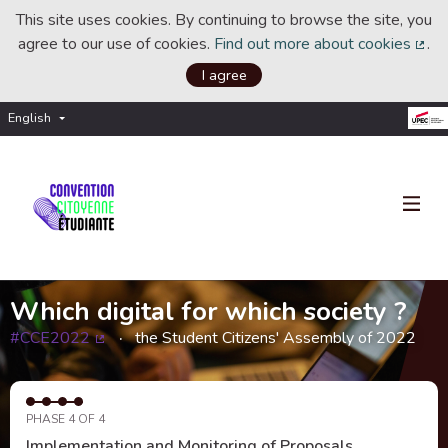
This site uses cookies. By continuing to browse the site, you
agree to our use of cookies.
Find out more about cookies
.
(Ext
I agree
English
Choisir la langue
Choose language
Which digital for which society ?
#CCE2022
the Student Citizens' Assembly of 2022
(External link)
PHASE 4 OF 4
Implementation and Monitoring of Proposals