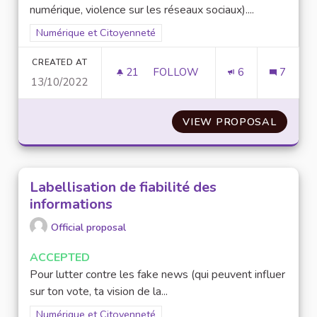
numérique, violence sur les réseaux sociaux)....
Filter results for scope: Numérique et Citoyenneté
Numérique et Citoyenneté
CREATED AT
21
21 FOLLOWERS
FOLLOW
6
7
13/10/2022
DÉBATTRE/FAIRE REVENIR LE 
VIEW PROPOSAL
DÉBATT
Labellisation de fiabilité des
informations
Official proposal
ACCEPTED
Pour lutter contre les fake news (qui peuvent influer
sur ton vote, ta vision de la...
Filter results for scope: Numérique et Citoyenneté
Numérique et Citoyenneté