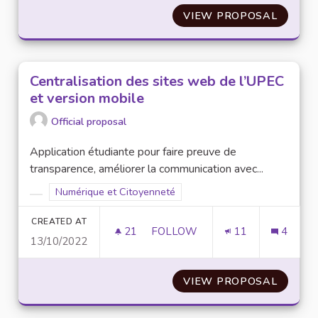
VIEW PROPOSAL
PRÉVE
Centralisation des sites web de l’UPEC
et version mobile
Official proposal
Application étudiante pour faire preuve de
transparence, améliorer la communication avec...
Filter results for scope: Numérique et Citoyenneté
Numérique et Citoyenneté
Filter results for category:
CREATED AT
21
21 FOLLOWERS
FOLLOW
11
4
13/10/2022
CENTRALISATION DES SITES W
VIEW PROPOSAL
CENTRA