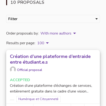
10 PROPOSALS
Filter
Order proposals by:
With more authors
Results per page:
100
Création d’une plateforme d’entraide
entre étudiant.e.s
Official proposal
ACCEPTED
Création d’une plateforme d’échanges de services,
entièrement gratuite dans le cadre d’une vision...
Filter results for scope: Numérique et Citoyenneté
Numérique et Citoyenneté
Filter results for category: