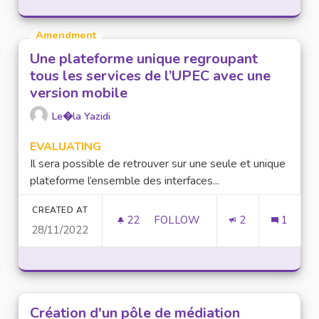
Amendment
Une plateforme unique regroupant
tous les services de l’UPEC avec une
version mobile
Le�la Yazidi
EVALUATING
Il sera possible de retrouver sur une seule et unique
plateforme l’ensemble des interfaces...
CREATED AT
22
22 FOLLOWERS
FOLLOW
2
1
28/11/2022
UNE PLATEFORME UNIQUE REG
Création d'un pôle de médiation