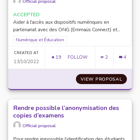
Official proposal
ACCEPTED
Aider à l'accès aux dispositifs numériques en
partenariat avec des ONG (Emmaüs Connect) et...
Filter results for scope: Numérique et Éducation
Numérique et Éducation
CREATED AT
19
19 FOLLOWERS
FOLLOW
2
4
13/10/2022
AIDER À L'ACCÈS AUX DISPOS
VIEW PROPOSAL
AIDER 
Rendre possible l’anonymisation des
copies d’examens
Official proposal
Pour rendre impossible l’identification des étudiants