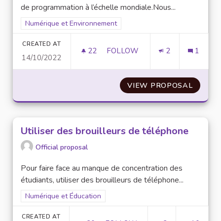
de programmation à l’échelle mondiale.Nous...
Filter results for scope: Numérique et Environnement
Numérique et Environnement
CREATED AT
22
22 FOLLOWERS
FOLLOW
2
1
14/10/2022
METTRE EN PLACE UNE CONVE
VIEW PROPOSAL
METTRE
Utiliser des brouilleurs de téléphone
Official proposal
Pour faire face au manque de concentration des
étudiants, utiliser des brouilleurs de téléphone...
Filter results for scope: Numérique et Éducation
Numérique et Éducation
CREATED AT