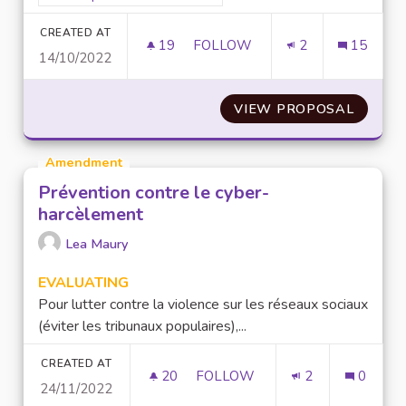
CREATED AT
19
19 FOLLOWERS
FOLLOW
2
15
14/10/2022
METTRE EN PLACE UN MODULE
VIEW PROPOSAL
METTRE
Amendment
Prévention contre le cyber-
harcèlement
Lea Maury
EVALUATING
Pour lutter contre la violence sur les réseaux sociaux
(éviter les tribunaux populaires),...
CREATED AT
20
20 FOLLOWERS
FOLLOW
2
0
24/11/2022
PRÉVENTION CONTRE LE CYB