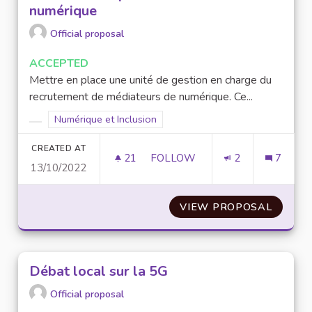
numérique
Official proposal
ACCEPTED
Mettre en place une unité de gestion en charge du
recrutement de médiateurs de numérique. Ce...
Filter results for scope: Numérique et Inclusion
Numérique et Inclusion
Filter results for category:
CREATED AT
21
21 FOLLOWERS
FOLLOW
2
7
13/10/2022
CRÉATION D'UN PÔLE DE MÉD
VIEW PROPOSAL
CRÉATI
Débat local sur la 5G
Official proposal