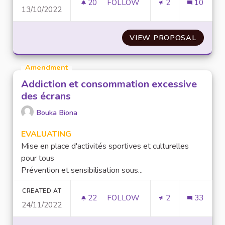
20
20 FOLLOWERS
FOLLOW
2
10
13/10/2022
UTILISER DES BROUILLEURS D
VIEW PROPOSAL
UTILIS
Amendment
Addiction et consommation excessive
des écrans
Bouka Biona
EVALUATING
Mise en place d'activités sportives et culturelles
pour tous
Prévention et sensibilisation sous...
CREATED AT
22
22 FOLLOWERS
FOLLOW
2
33
24/11/2022
ADDICTION ET CONSOMMATION