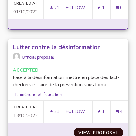
CREATED AT
21
21 FOLLOWERS
FOLLOW
1
0
01/12/2022
VALORISER LES ASSOCIATION
Lutter contre la désinformation
Official proposal
ACCEPTED
Face à la désinformation, mettre en place des fact-
checkers et faire de la prévention sous forme...
Filter results for scope: Numérique et Éducation
Numérique et Éducation
CREATED AT
21
21 FOLLOWERS
FOLLOW
1
4
13/10/2022
LUTTER CONTRE LA DÉSINFO
VIEW PROPOSAL
LUTTE