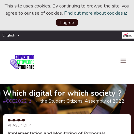
This site uses cookies. By continuing to browse the site, you
agree to our use of cookies.
Find out more about cookies
.
(Ext
I agree
English
Choisir la langue
Choose language
Which digital for which society ?
#CCE2022
the Student Citizens' Assembly of 2022
(External link)
PHASE 4 OF 4
Implementation and Monitoring of Proposals