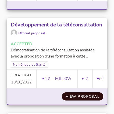
Développement de la téléconsultation
Official proposal
ACCEPTED
Démocratisation de la téléconsultation assistée
avec la proposition d’une formation à cette...
Filter results for scope: Numérique et Santé
Numérique et Santé
CREATED AT
22
22 FOLLOWERS
FOLLOW
2
4
13/10/2022
DÉVELOPPEMENT DE LA TÉLÉ
VIEW PROPOSAL
DÉVEL