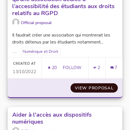
l’accessibilité des étudiants aux droits
relatifs au RGPD
Official proposal
Il faudrait créer une association qui montrerait les
droits détenus par les étudiants notamment...
Filter results for scope: Numérique et Droit
Numérique et Droit
Filter results for category:
CREATED AT
20
20 FOLLOWERS
FOLLOW
2
7
13/10/2022
CRÉER DES RÉFÉRENTS NUMÉRI
VIEW PROPOSAL
CRÉER 
Aider à l'accès aux dispositifs
numériques