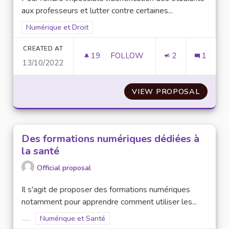
aux professeurs et lutter contre certaines...
Filter results for scope: Numérique et Droit
Numérique et Droit
CREATED AT
19
19 FOLLOWERS
FOLLOW
2
1
13/10/2022
RENDRE POSSIBLE L’ANONYMI
VIEW PROPOSAL
RENDRE
Des formations numériques dédiées à
la santé
Official proposal
Il s'agit de proposer des formations numériques
notamment pour apprendre comment utiliser les...
Filter results for scope: Numérique et Santé
Numérique et Santé
Filter results for category: