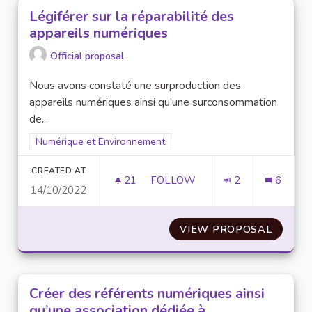
Légiférer sur la réparabilité des
appareils numériques
Official proposal
Nous avons constaté une surproduction des
appareils numériques ainsi qu’une surconsommation
de...
Filter results for scope: Numérique et Environnement
Numérique et Environnement
CREATED AT
21
21 FOLLOWERS
FOLLOW
2
6
14/10/2022
LÉGIFÉRER SUR LA RÉPARABI
VIEW PROPOSAL
LÉGIFÉ
Créer des référents numériques ainsi
qu’une association dédiée à