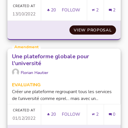
CREATED AT
20
20 FOLLOWERS
FOLLOW
2
2
13/10/2022
DES FORMATIONS NUMÉRIQUES
VIEW PROPOSAL
DES FO
Amendment
Une plateforme globale pour
l'université
Florian Hautier
EVALUATING
Créer une plateforme regroupant tous les services
de l’université comme eprel… mais avec un...
CREATED AT
20
20 FOLLOWERS
FOLLOW
2
0
01/12/2022
UNE PLATEFORME GLOBALE PO