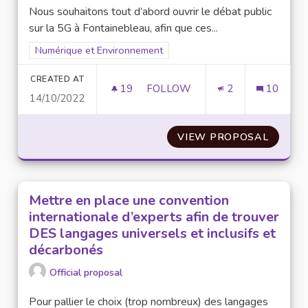
Nous souhaitons tout d’abord ouvrir le débat public
sur la 5G à Fontainebleau, afin que ces...
Filter results for scope: Numérique et Environnement
Numérique et Environnement
CREATED AT
19
19 FOLLOWERS
FOLLOW
2
10
14/10/2022
DÉBAT LOCAL SUR LA 5G
VIEW PROPOSAL
DÉBAT 
Mettre en place une convention
internationale d’experts afin de trouver
DES langages universels et inclusifs et
décarbonés
Official proposal
Pour pallier le choix (trop nombreux) des langages