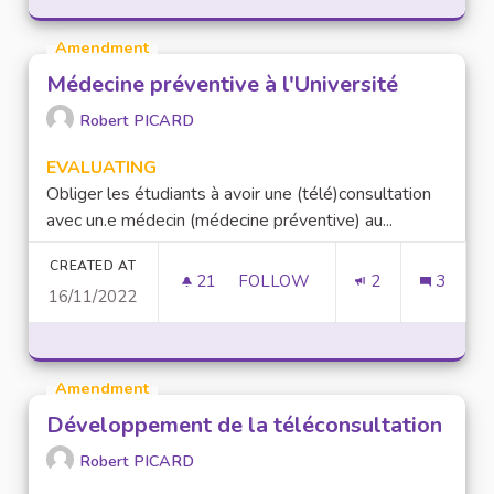
Amendment
Médecine préventive à l'Université
Robert PICARD
EVALUATING
Obliger les étudiants à avoir une (télé)consultation
avec un.e médecin (médecine préventive) au...
CREATED AT
21
21 FOLLOWERS
FOLLOW
2
3
16/11/2022
MÉDECINE PRÉVENTIVE À L'UN
Amendment
Développement de la téléconsultation
Robert PICARD