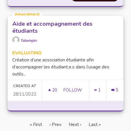
Amendment
Aide et accompagnement des
étudiants
falempin
EVALUATING
Création d’une association étudiante afin
d’accompagner les étudiant.e.s dans l’usage des
outils...
CREATED AT
20
20 FOLLOWERS
FOLLOW
1
5
28/11/2022
AIDE ET ACCOMPAGNEMENT D
« First
‹ Prev
Next ›
Last »