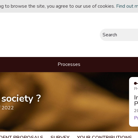
ing to browse the site, you agree to our use of cookies.
Find out 
Search
Processes
P
society ?
I
P
f 2022
2
P
DENT PROPOSALS
SURVEY
YOUR CONTRIBUTIONS