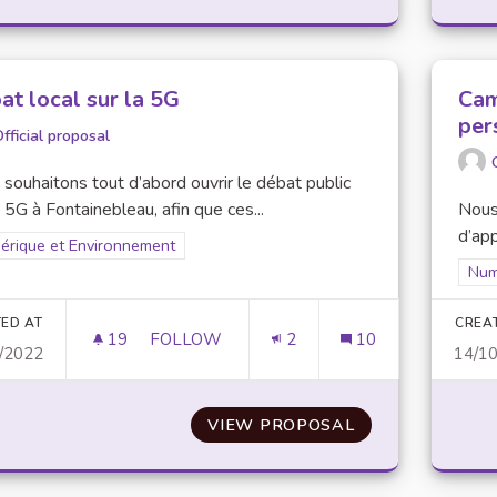
at local sur la 5G
Cam
per
fficial proposal
souhaitons tout d’abord ouvrir le débat public
a 5G à Fontainebleau, afin que ces...
Nous
d’app
er results for scope: Numérique et Environnement
érique et Environnement
Fil
Num
ED AT
CREA
19
19 FOLLOWERS
FOLLOW
2
10
/2022
14/1
DÉBAT LOCAL SUR LA 5G
VIEW PROPOSAL
DÉBAT LOCAL S