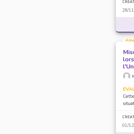
CREA
28/1
Ame
Mis
lors
l'Un
EVA
Cette
situa
CREA
01/1