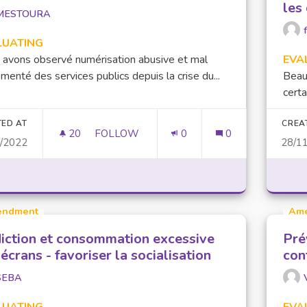
les
MESTOURA
LUATING
avons observé numérisation abusive et mal
EVA
menté des services publics depuis la crise du...
Beau
certa
TED AT
CREA
20
20 FOLLOWERS
FOLLOW
0
0
1/2022
28/1
NUMÉRISATION DES SERVICES PUBLICS
ndment
Am
iction et consommation excessive
Pré
écrans - favoriser la socialisation
con
SEBA