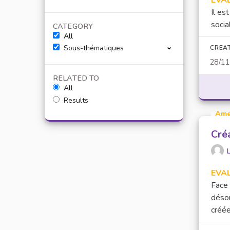
EVA
Il es
socia
CATEGORY
All
Sous-thématiques
CREA
28/1
RELATED TO
All
Results
Ame
Cré
L
EVA
Face 
désor
créée.