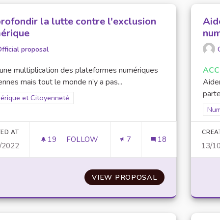
ofondir la lutte contre l'exclusion
Aid
érique
num
fficial proposal
a une multiplication des plateformes numériques
ACC
ennes mais tout le monde n’y a pas...
Aider
part
er results for scope: Numérique et Citoyenneté
érique et Citoyenneté
Filt
Num
ED AT
CREA
19
19 FOLLOWERS
FOLLOW
7
18
/2022
13/1
APPROFONDIR LA LUTTE CONTRE L'EXCL
VIEW PROPOSAL
APPROFONDIR L