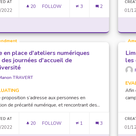
TED AT
CREA
20
20 FOLLOWERS
FOLLOW
3
2
1/2022
01/1
CRÉATION D’UN FORUM/F.A.Q
ndment
Am
e en place d'ateliers numériques
Lim
 des journées d'accueil de
les
iversité
Manon TRAVERT
EVA
LUATING
Afin 
 proposition s’adresse aux personnes en
camp
tion de précarité numérique, et rencontrant des...
TED AT
CREA
20
20 FOLLOWERS
FOLLOW
1
3
2/2022
01/1
MISE EN PLACE D'ATELIERS NUMÉRIQUES 