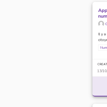
Appr
num
O
Il y 
citoy
Filt
Num
CREAT
13/10