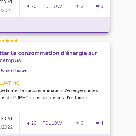
TED AT
20
20 FOLLOWERS
FOLLOW
2
0
2/2022
UNE PLATEFORME GLOBALE POUR L'UNIV
endment
iter la consommation d'énergie sur
 campus
Florian Hautier
LUATING
de limiter la surconsommation d'énergie sur les
us de l'UPEC, nous proposons d'instaurer...
TED AT
20
20 FOLLOWERS
FOLLOW
0
4
2/2022
LORS DES JOURNÉES D'ACCUEIL DE L'UNIVERSITÉ
LIMITER LA CONSOMMATION D'ÉNERGIE 