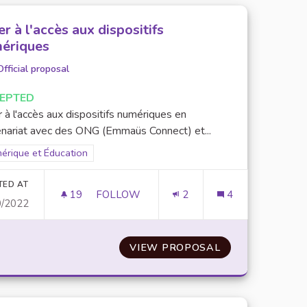
er à l'accès aux dispositifs
ériques
Official proposal
EPTED
 à l'accès aux dispositifs numériques en
enariat avec des ONG (Emmaüs Connect) et...
er results for scope: Numérique et Éducation
érique et Éducation
TED AT
19
19 FOLLOWERS
FOLLOW
2
4
0/2022
USION NUMÉRIQUE
AIDER À L'ACCÈS AUX DISPOSITIFS NUM
A LUTTE CONTRE L'EXCLUSION NUMÉRIQUE
VIEW PROPOSAL
AIDER À L'ACC