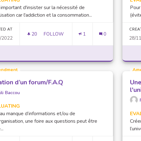
LUATING
EVA
t important d'insister sur la nécessité de
Pour 
lisation car l'addiction et la consommation...
(évit
TED AT
CREA
20
20 FOLLOWERS
FOLLOW
1
0
1/2022
28/1
ADDICTION ET CONSOMMATION EXCESSIV
ndment
Am
ation d’un forum/F.A.Q
Une
l'un
ili Baccou
LUATING
au manque d’informations et/ou de
EVA
ganisation, une foire aux questions peut être
Crée
..
l’uni