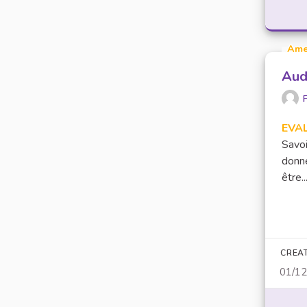
Ame
Aud
F
EVA
Savo
donné
être..
CREA
01/1