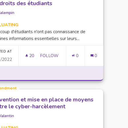
 droits des étudiants
falempin
LUATING
coup d'étudiants n'ont pas connaissance de
ines informations essentielles sur leurs...
TED AT
20
20 FOLLOWERS
FOLLOW
0
0
1/2022
ACCÈS AUX INFORMATIONS ESSENTIELLE
endment
vention et mise en place de moyens
tre le cyber-harcèlement
Valentin