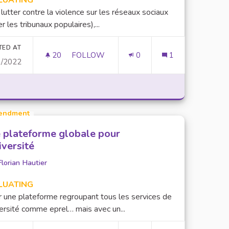
LUATING
lutter contre la violence sur les réseaux sociaux
er les tribunaux populaires),...
TED AT
20
20 FOLLOWERS
FOLLOW
0
1
1/2022
E DES ÉCRANS - FAVORISER LA SOCIALISATION
endment
 plateforme globale pour
iversité
Florian Hautier
LUATING
r une plateforme regroupant tous les services de
versité comme eprel… mais avec un...