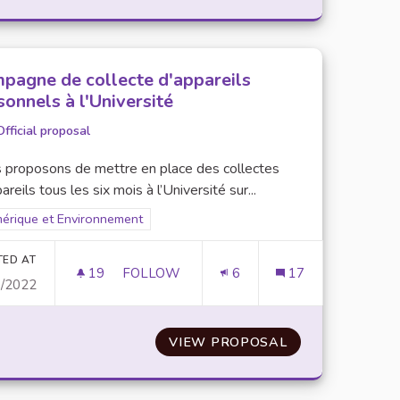
pagne de collecte d'appareils
sonnels à l'Université
Official proposal
 proposons de mettre en place des collectes
areils tous les six mois à l’Université sur...
ter results for scope: Numérique et Environnement
érique et Environnement
TED AT
19
19 FOLLOWERS
FOLLOW
6
17
0/2022
CAMPAGNE DE COLLECTE D'APPAREILS P
UR LA 5G
VIEW PROPOSAL
CAMPAGNE DE C