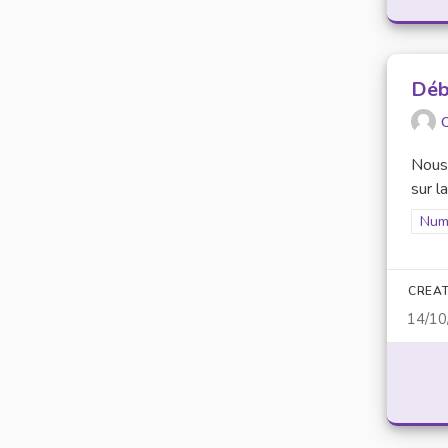
Déb
O
Nous 
sur l
Filt
Num
CREAT
14/10