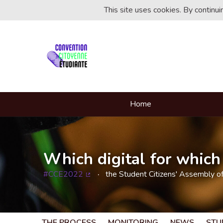
This site uses cookies. By continu
Home
Which digital for which 
#CCE2022
the Student Citizens' Assembly o
(External link)
THE PROCESS
MONITORING
NEWS
STU