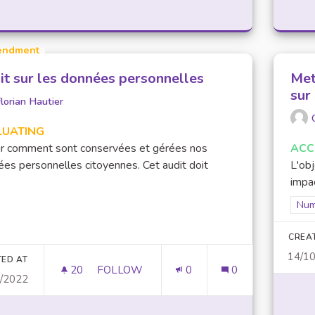
ndment
it sur les données personnelles
Met
sur
lorian Hautier
LUATING
ir comment sont conservées et gérées nos
ACC
es personnelles citoyennes. Cet audit doit
L'obj
.
impa
Fil
Num
CREA
14/1
TED AT
20
20 FOLLOWERS
FOLLOW
0
0
2/2022
AUDIT SUR LES DONNÉES PERSONNELLE