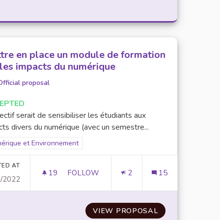
tre en place un module de formation
 les impacts du numérique
Official proposal
EPTED
ectif serait de sensibiliser les étudiants aux
cts divers du numérique (avec un semestre...
ter results for scope: Numérique et Environnement
érique et Environnement
TED AT
19
19 FOLLOWERS
FOLLOW
2
15
0/2022
METTRE EN PLACE UN MODULE DE FORMA
S
VIEW PROPOSAL
METTRE EN PLA