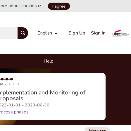
more about cookies
.
I agree
(External link)
Sign Up
Sign In
English
Choisir la langue
Choose language
Help
HASE 4 OF 4
mplementation and Monitoring of
roposals
023-01-01 - 2023-06-30
rocess phases
More