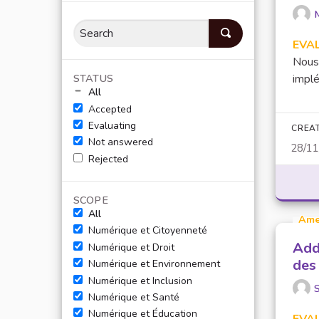
EVA
Nous 
STATUS
implé
All
Accepted
Evaluating
CREA
Not answered
28/1
Rejected
SCOPE
All
Ame
Numérique et Citoyenneté
Add
Numérique et Droit
des 
Numérique et Environnement
Numérique et Inclusion
Numérique et Santé
Numérique et Éducation