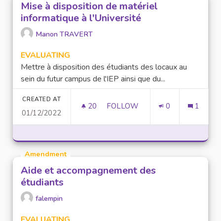
Mise à disposition de matériel
informatique à l'Université
Manon TRAVERT
EVALUATING
Mettre à disposition des étudiants des locaux au
sein du futur campus de l'IEP ainsi que du...
CREATED AT
20
20 FOLLOWERS
FOLLOW
0
1
01/12/2022
MISE À DISPOSITION DE MATÉR
Amendment
Aide et accompagnement des
étudiants
falempin
EVALUATING