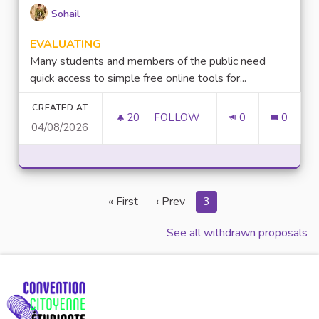
Sohail
EVALUATING
Many students and members of the public need
quick access to simple free online tools for...
CREATED AT
20
20 FOLLOWERS
FOLLOW
0
0
04/08/2026
FREE ONLINE CALCULATION T
« First
‹ Prev
3
See all withdrawn proposals