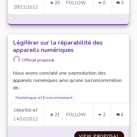
20
20 FOLLOWERS
FOLLOW
0
5
28/11/2022
ORGANISATION D'ENQUÊTES A
Légiférer sur la réparabilité des
appareils numériques
Official proposal
Nous avons constaté une surproduction des
appareils numériques ainsi qu’une surconsommation
de...
Filter results for scope: Numérique et Environnement
Numérique et Environnement
CREATED AT
21
21 FOLLOWERS
FOLLOW
2
6
14/10/2022
LÉGIFÉRER SUR LA RÉPARABI
VIEW PROPOSAL
LÉGIFÉ