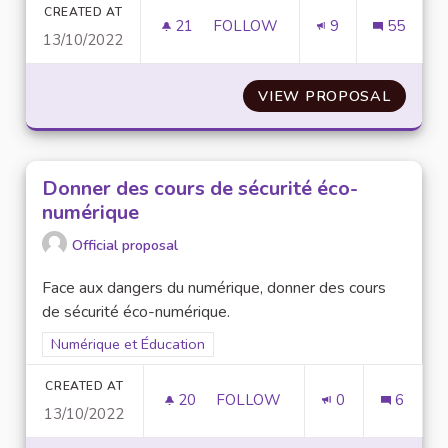
CREATED AT
21
21 FOLLOWERS
FOLLOW
9
55
13/10/2022
CRÉATION D’UNE PLATEFORME 
VIEW PROPOSAL
CRÉATI
Donner des cours de sécurité éco-
numérique
Official proposal
Face aux dangers du numérique, donner des cours
de sécurité éco-numérique.
Filter results for scope: Numérique et Éducation
Numérique et Éducation
CREATED AT
20
20 FOLLOWERS
FOLLOW
0
6
13/10/2022
DONNER DES COURS DE SÉCU