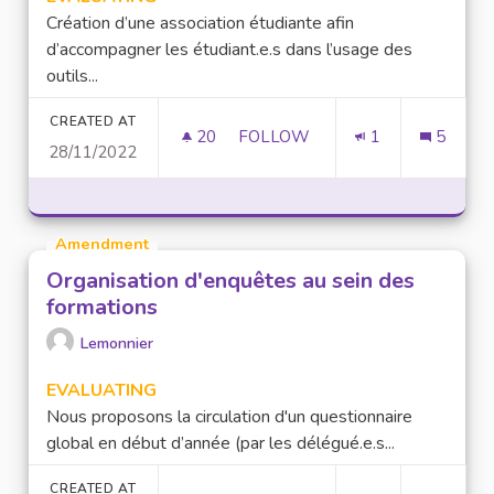
Création d’une association étudiante afin
d’accompagner les étudiant.e.s dans l’usage des
outils...
CREATED AT
20
20 FOLLOWERS
FOLLOW
1
5
28/11/2022
AIDE ET ACCOMPAGNEMENT D
Amendment
Organisation d'enquêtes au sein des
formations
Lemonnier
EVALUATING
Nous proposons la circulation d'un questionnaire
global en début d’année (par les délégué.e.s...
CREATED AT