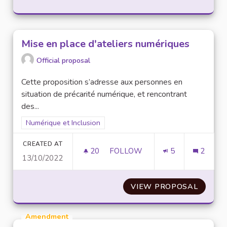
Mise en place d'ateliers numériques
Official proposal
Cette proposition s’adresse aux personnes en
situation de précarité numérique, et rencontrant
des...
Filter results for scope: Numérique et Inclusion
Numérique et Inclusion
CREATED AT
20
20 FOLLOWERS
FOLLOW
5
2
13/10/2022
MISE EN PLACE D'ATELIERS N
VIEW PROPOSAL
MISE E
Amendment