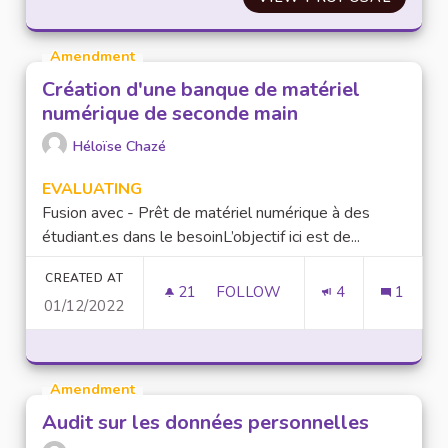
Amendment
Création d'une banque de matériel
numérique de seconde main
Héloïse Chazé
EVALUATING
Fusion avec - Prêt de matériel numérique à des
étudiant.es dans le besoinL’objectif ici est de...
CREATED AT
21
21 FOLLOWERS
FOLLOW
4
1
01/12/2022
CRÉATION D'UNE BANQUE DE 
Amendment
Audit sur les données personnelles