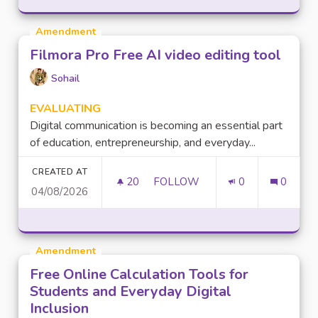
Amendment
Filmora Pro Free AI video editing tool
Sohail
EVALUATING
Digital communication is becoming an essential part
of education, entrepreneurship, and everyday...
CREATED AT
20
20 FOLLOWERS
FOLLOW
0
0
04/08/2026
FILMORA PRO FREE AI VIDEO 
Amendment
Free Online Calculation Tools for
Students and Everyday Digital
Inclusion