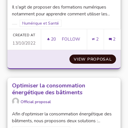
Il s'agit de proposer des formations numériques
notamment pour apprendre comment utiliser les...
Filter results for scope: Numérique et Santé
Numérique et Santé
Filter results for category:
CREATED AT
20
20 FOLLOWERS
FOLLOW
2
2
13/10/2022
DES FORMATIONS NUMÉRIQUES
VIEW PROPOSAL
DES FO
Optimiser la consommation
énergétique des bâtiments
Official proposal
Afin d'optimiser la consommation énergétique des
bâtiments, nous proposons deux solutions :...