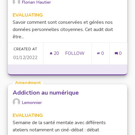
Florian Hautier
EVALUATING
Savoir comment sont conservées et gérées nos
données personnelles citoyennes. Cet audit doit
être...
CREATED AT
20
20 FOLLOWERS
FOLLOW
0
0
01/12/2022
AUDIT SUR LES DONNÉES PE
Amendment
Addiction au numérique
Lemonnier
EVALUATING
Semaine de la santé mentale avec différents
ateliers notamment un ciné-débat : débat