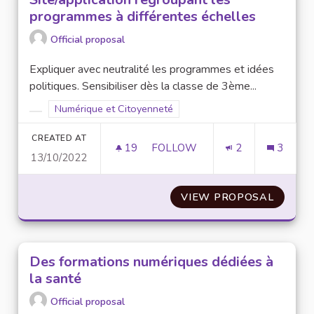
programmes à différentes échelles
Official proposal
Expliquer avec neutralité les programmes et idées
politiques. Sensibiliser dès la classe de 3ème...
Filter results for scope: Numérique et Citoyenneté
Numérique et Citoyenneté
Filter results for category:
CREATED AT
19
19 FOLLOWERS
FOLLOW
2
3
13/10/2022
SITE/APPLICATION REGROUPA
VIEW PROPOSAL
SITE/A
Des formations numériques dédiées à
la santé
Official proposal