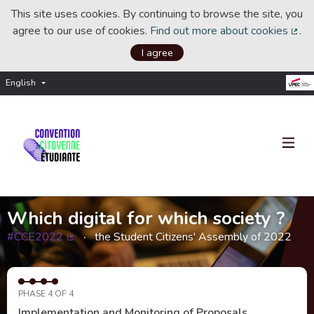
This site uses cookies. By continuing to browse the site, you
agree to our use of cookies.
Find out more about cookies
.
(Ext
I agree
English
Choisir la langue
Choose language
Which digital for which society ?
#CCE2022
the Student Citizens' Assembly of 2022
(External link)
PHASE 4 OF 4
Implementation and Monitoring of Proposals