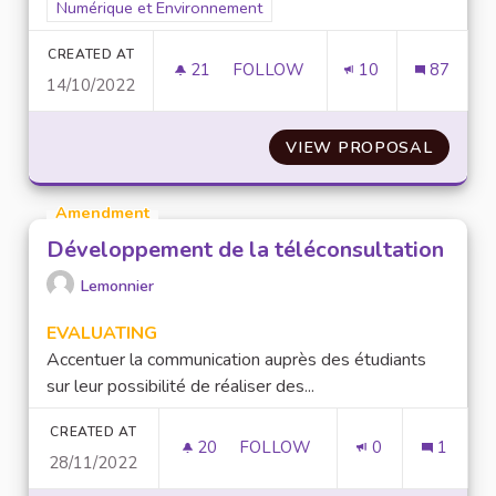
Filter results for scope: Numérique et Environnement
Numérique et Environnement
CREATED AT
21
21 FOLLOWERS
FOLLOW
10
87
14/10/2022
OPTIMISER LA CONSOMMATION
VIEW PROPOSAL
OPTIM
Amendment
Développement de la téléconsultation
Lemonnier
EVALUATING
Accentuer la communication auprès des étudiants
sur leur possibilité de réaliser des...
CREATED AT
20
20 FOLLOWERS
FOLLOW
0
1
28/11/2022
DÉVELOPPEMENT DE LA TÉLÉ