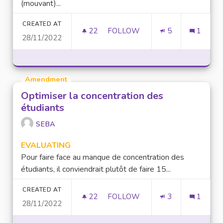
(mouvant)...
CREATED AT
22
22 FOLLOWERS
FOLLOW
5
1
28/11/2022
ADDICTION AU NUMÉRIQUE
Amendment
Optimiser la concentration des
étudiants
SEBA
EVALUATING
Pour faire face au manque de concentration des
étudiants, il conviendrait plutôt de faire 15...
CREATED AT
22
22 FOLLOWERS
FOLLOW
3
1
28/11/2022
OPTIMISER LA CONCENTRATIO