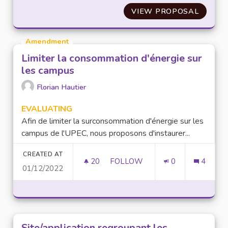
VIEW PROPOSAL
DONNE
Amendment
Limiter la consommation d'énergie sur
les campus
Florian Hautier
EVALUATING
Afin de limiter la surconsommation d'énergie sur les
campus de l'UPEC, nous proposons d'instaurer...
CREATED AT
20
20 FOLLOWERS
FOLLOW
0
4
01/12/2022
LIMITER LA CONSOMMATION D
Site/application regroupant les