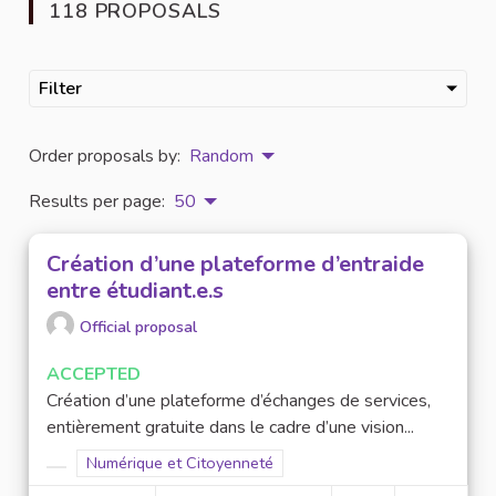
118 PROPOSALS
Filter
Order proposals by:
Random
Results per page:
50
Création d’une plateforme d’entraide
entre étudiant.e.s
Official proposal
ACCEPTED
Création d’une plateforme d’échanges de services,
entièrement gratuite dans le cadre d’une vision...
Filter results for scope: Numérique et Citoyenneté
Numérique et Citoyenneté
Filter results for category: