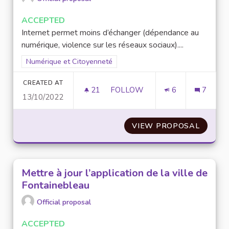
ACCEPTED
Internet permet moins d’échanger (dépendance au
numérique, violence sur les réseaux sociaux)....
Filter results for scope: Numérique et Citoyenneté
Numérique et Citoyenneté
CREATED AT
21
21 FOLLOWERS
FOLLOW
6
7
13/10/2022
DÉBATTRE/FAIRE REVENIR LE 
VIEW PROPOSAL
DÉBATT
Mettre à jour l’application de la ville de
Fontainebleau
Official proposal
ACCEPTED