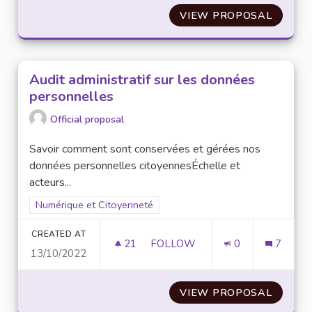
VIEW PROPOSAL
PRÊT E
Audit administratif sur les données
personnelles
Official proposal
Savoir comment sont conservées et gérées nos
données personnelles citoyennesÉchelle et
acteurs...
Filter results for scope: Numérique et Citoyenneté
Numérique et Citoyenneté
CREATED AT
21
21 FOLLOWERS
FOLLOW
0
7
13/10/2022
AUDIT ADMINISTRATIF SUR L
VIEW PROPOSAL
AUDIT 