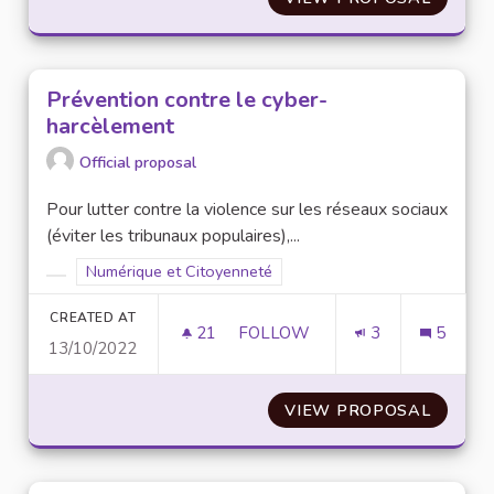
Prévention contre le cyber-
harcèlement
Official proposal
Pour lutter contre la violence sur les réseaux sociaux
(éviter les tribunaux populaires),...
Filter results for scope: Numérique et Citoyenneté
Numérique et Citoyenneté
Filter results for category:
CREATED AT
21
21 FOLLOWERS
FOLLOW
3
5
13/10/2022
PRÉVENTION CONTRE LE CYB
VIEW PROPOSAL
PRÉVE