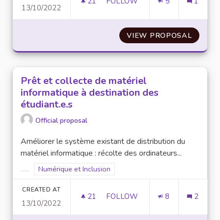
21
21 FOLLOWERS
FOLLOW
5
1
13/10/2022
CRÉATION D’UN FORUM/F.A.Q
VIEW PROPOSAL
CRÉATI
Prêt et collecte de matériel
informatique à destination des
étudiant.e.s
Official proposal
Améliorer le système existant de distribution du
matériel informatique : récolte des ordinateurs...
Filter results for scope: Numérique et Inclusion
Numérique et Inclusion
Filter results for category:
CREATED AT
21
21 FOLLOWERS
FOLLOW
8
2
13/10/2022
PRÊT ET COLLECTE DE MATÉRI