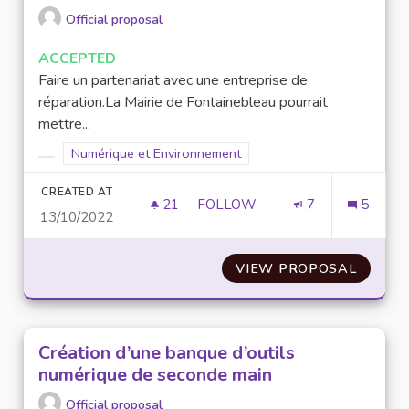
Official proposal
ACCEPTED
Faire un partenariat avec une entreprise de
réparation.La Mairie de Fontainebleau pourrait
mettre...
Filter results for scope: Numérique et Environnement
Numérique et Environnement
Filter results for category:
CREATED AT
21
21 FOLLOWERS
FOLLOW
7
5
13/10/2022
ATELIERS ET COURS POUR LES
VIEW PROPOSAL
ATELIE
Création d’une banque d’outils
numérique de seconde main
Official proposal