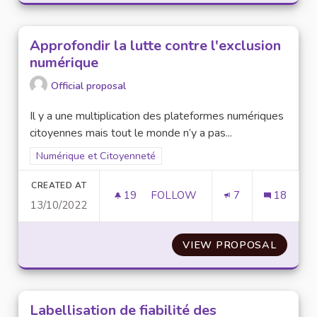
Approfondir la lutte contre l'exclusion
numérique
Official proposal
Il y a une multiplication des plateformes numériques
citoyennes mais tout le monde n’y a pas...
Filter results for scope: Numérique et Citoyenneté
Numérique et Citoyenneté
CREATED AT
19
19 FOLLOWERS
FOLLOW
7
18
13/10/2022
APPROFONDIR LA LUTTE CONT
VIEW PROPOSAL
APPROF
Labellisation de fiabilité des