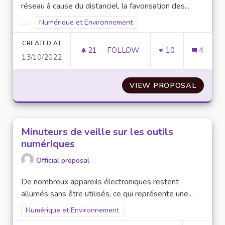
réseau à cause du distanciel, la favorisation des...
Filter results for scope: Numérique et Environnement
Numérique et Environnement
Filter results for category:
CREATED AT
21
21 FOLLOWERS
FOLLOW
10
4
13/10/2022
FAVORISER LES COURS EN PRÉ
VIEW PROPOSAL
FAVORI
Minuteurs de veille sur les outils
numériques
Official proposal
De nombreux appareils électroniques restent
allumés sans être utilisés, ce qui représente une...
Filter results for scope: Numérique et Environnement
Numérique et Environnement