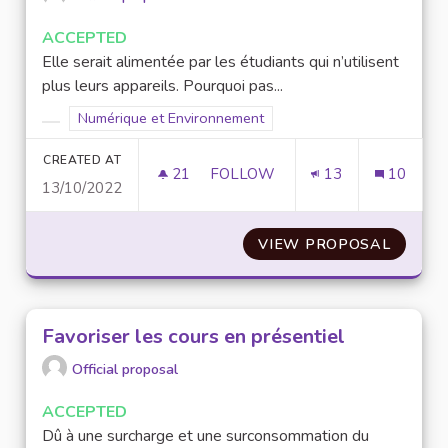
ACCEPTED
Elle serait alimentée par les étudiants qui n’utilisent
plus leurs appareils. Pourquoi pas...
Filter results for scope: Numérique et Environnement
Numérique et Environnement
Filter results for category:
CREATED AT
21
21 FOLLOWERS
FOLLOW
13
10
13/10/2022
CRÉATION D’UNE BANQUE D’OU
VIEW PROPOSAL
CRÉATI
Favoriser les cours en présentiel
Official proposal
ACCEPTED
Dû à une surcharge et une surconsommation du