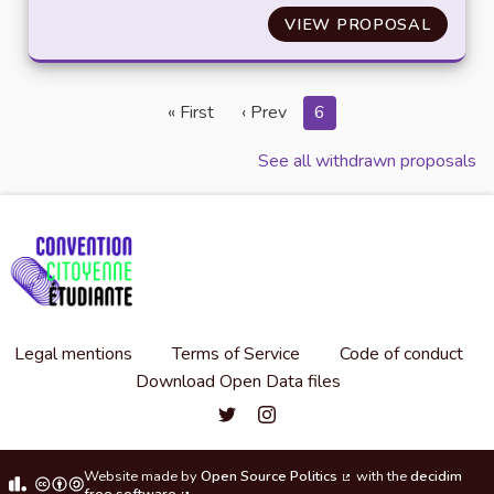
VIEW PROPOSAL
ÉTENDR
« First
‹ Prev
6
See all withdrawn proposals
Legal mentions
Terms of Service
Code of conduct
Download Open Data files
Convention citoyenne étudiante de l'
Convention citoyenne étudiante 
Website made by
Open Source Politics
with the
decidim
(External link)