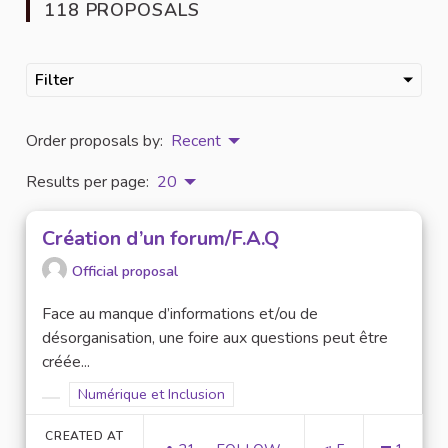
118 PROPOSALS
Filter
Order proposals by:
Recent
Results per page:
20
Création d’un forum/F.A.Q
Official proposal
Face au manque d’informations et/ou de
désorganisation, une foire aux questions peut être
créée...
Filter results for scope: Numérique et Inclusion
Numérique et Inclusion
Filter results for category:
CREATED AT