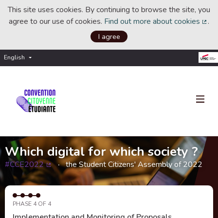
This site uses cookies. By continuing to browse the site, you
agree to our use of cookies.
Find out more about cookies
.
(Ext
I agree
English
Choisir la langue
Choose language
Which digital for which society ?
#CCE2022
the Student Citizens' Assembly of 2022
(External link)
PHASE 4 OF 4
Implementation and Monitoring of Proposals