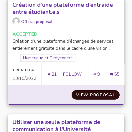
Création d’une plateforme d’entraide
entre étudiant.e.s
Official proposal
ACCEPTED
Création d’une plateforme d’échanges de services,
entièrement gratuite dans le cadre d’une vision...
Filter results for scope: Numérique et Citoyenneté
Numérique et Citoyenneté
Filter results for category:
CREATED AT
21
21 FOLLOWERS
FOLLOW
9
55
13/10/2022
CRÉATION D’UNE PLATEFORME 
VIEW PROPOSAL
CRÉATI
Utiliser une seule plateforme de
communication à l'Université