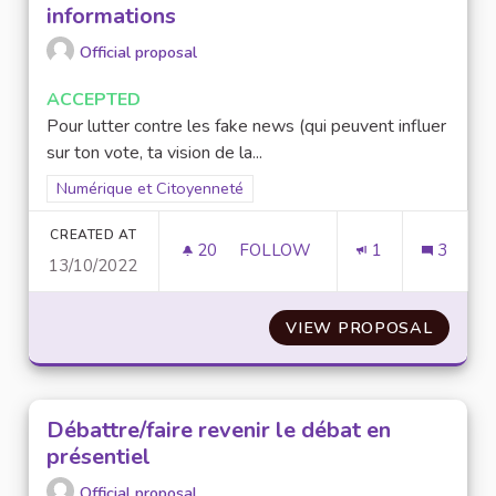
informations
Official proposal
ACCEPTED
Pour lutter contre les fake news (qui peuvent influer
sur ton vote, ta vision de la...
Filter results for scope: Numérique et Citoyenneté
Numérique et Citoyenneté
CREATED AT
20
20 FOLLOWERS
FOLLOW
1
3
13/10/2022
LABELLISATION DE FIABILITÉ
VIEW PROPOSAL
LABELL
Débattre/faire revenir le débat en
présentiel
Official proposal