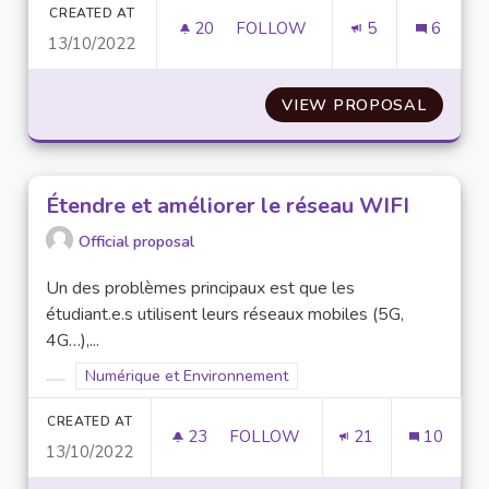
CREATED AT
20
20 FOLLOWERS
FOLLOW
5
6
13/10/2022
MINUTEURS DE VEILLE SUR LE
VIEW PROPOSAL
MINUTE
Étendre et améliorer le réseau WIFI
Official proposal
Un des problèmes principaux est que les
étudiant.e.s utilisent leurs réseaux mobiles (5G,
4G…),...
Filter results for scope: Numérique et Environnement
Numérique et Environnement
Filter results for category:
CREATED AT
23
23 FOLLOWERS
FOLLOW
21
10
13/10/2022
ÉTENDRE ET AMÉLIORER LE RÉ