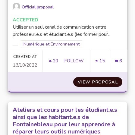
Official proposal
ACCEPTED
Utiliser un seul canal de communication entre
professeur.e.s et étudiant.e.s (les former pour...
Filter results for scope: Numérique et Environnement
Numérique et Environnement
Filter results for category:
CREATED AT
20
20 FOLLOWERS
FOLLOW
15
6
13/10/2022
UTILISER UNE SEULE PLATEFO
VIEW PROPOSAL
UTILIS
Ateliers et cours pour les étudiant.e.s
ainsi que les habitant.e.s de
Fontainebleau pour leur apprendre à
réparer leurs outils numériques