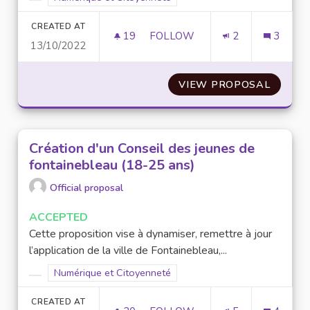
Filter results for category:
CREATED AT
19
19 FOLLOWERS
FOLLOW
2
3
13/10/2022
SITE/APPLICATION REGROUPA
VIEW PROPOSAL
SITE/A
Création d'un Conseil des jeunes de
fontainebleau (18-25 ans)
Official proposal
ACCEPTED
Cette proposition vise à dynamiser, remettre à jour
l’application de la ville de Fontainebleau,...
Filter results for scope: Numérique et Citoyenneté
Numérique et Citoyenneté
Filter results for category:
CREATED AT