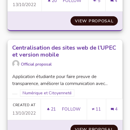
20
20 FOLLOWERS
FOLLOW
5
4
13/10/2022
CRÉATION D'UN CONSEIL DES 
VIEW PROPOSAL
CRÉATI
Centralisation des sites web de l’UPEC
et version mobile
Official proposal
Application étudiante pour faire preuve de
transparence, améliorer la communication avec...
Filter results for scope: Numérique et Citoyenneté
Numérique et Citoyenneté
Filter results for category:
CREATED AT
21
21 FOLLOWERS
FOLLOW
11
4
13/10/2022
CENTRALISATION DES SITES W
VIEW PROPOSAL
CENTRA