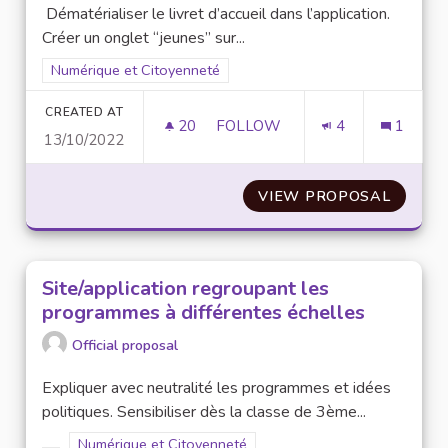
Dématérialiser le livret d’accueil dans l’application.
Créer un onglet “jeunes” sur...
Filter results for scope: Numérique et Citoyenneté
Numérique et Citoyenneté
CREATED AT
20
20 FOLLOWERS
FOLLOW
4
1
13/10/2022
METTRE À JOUR L’APPLICATIO
VIEW PROPOSAL
METTRE
Site/application regroupant les
programmes à différentes échelles
Official proposal
Expliquer avec neutralité les programmes et idées
politiques. Sensibiliser dès la classe de 3ème...
Filter results for scope: Numérique et Citoyenneté
Numérique et Citoyenneté