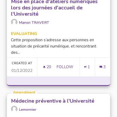
Mise en place d'ateliers numériques
lors des journées d'accueil de
l'Université
Manon TRAVERT
EVALUATING
Cette proposition s’adresse aux personnes en
situation de précarité numérique, et rencontrant
des...
CREATED AT
20
20 FOLLOWERS
FOLLOW
1
3
01/12/2022
MISE EN PLACE D'ATELIERS N
Amendment
Médecine préventive à l'Université
Lemonnier