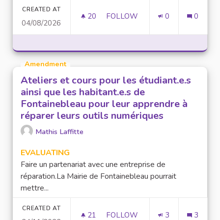
CREATED AT
20
20 FOLLOWERS
FOLLOW
0
0
04/08/2026
FILMORA PRO FREE AI VIDEO 
Amendment
Ateliers et cours pour les étudiant.e.s
ainsi que les habitant.e.s de
Fontainebleau pour leur apprendre à
réparer leurs outils numériques
Mathis Laffitte
EVALUATING
Faire un partenariat avec une entreprise de
réparation.La Mairie de Fontainebleau pourrait
mettre...
CREATED AT
21
21 FOLLOWERS
FOLLOW
3
3