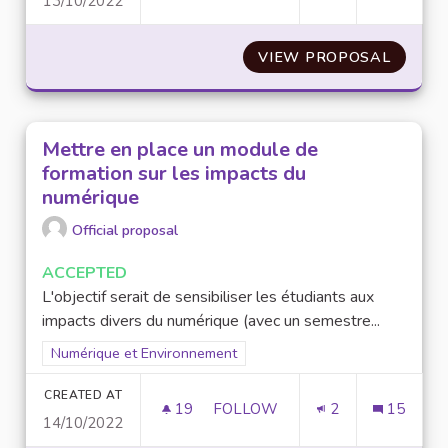
13/10/2022
MÉDECINE PRÉVENTIVE À L'UN
VIEW PROPOSAL
MÉDECI
Mettre en place un module de
formation sur les impacts du
numérique
Official proposal
ACCEPTED
L'objectif serait de sensibiliser les étudiants aux
impacts divers du numérique (avec un semestre...
Filter results for scope: Numérique et Environnement
Numérique et Environnement
CREATED AT
19
19 FOLLOWERS
FOLLOW
2
15
14/10/2022
METTRE EN PLACE UN MODULE