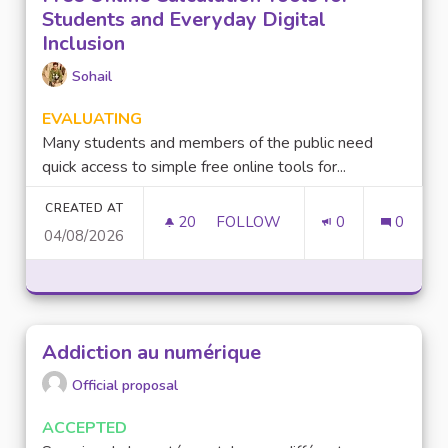
Students and Everyday Digital
Inclusion
Sohail
EVALUATING
Many students and members of the public need
quick access to simple free online tools for...
CREATED AT
20
20 FOLLOWERS
FOLLOW
0
0
04/08/2026
FREE ONLINE CALCULATION T
Addiction au numérique
Official proposal
ACCEPTED