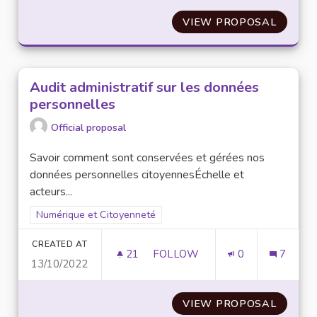
VIEW PROPOSAL
METTRE
Audit administratif sur les données
personnelles
Official proposal
Savoir comment sont conservées et gérées nos
données personnelles citoyennesÉchelle et
acteurs...
Filter results for scope: Numérique et Citoyenneté
Numérique et Citoyenneté
CREATED AT
21
21 FOLLOWERS
FOLLOW
0
7
13/10/2022
AUDIT ADMINISTRATIF SUR L
VIEW PROPOSAL
AUDIT 