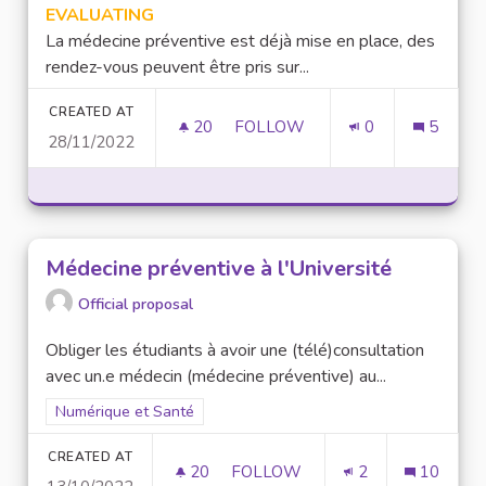
EVALUATING
La médecine préventive est déjà mise en place, des
rendez-vous peuvent être pris sur...
CREATED AT
20
20 FOLLOWERS
FOLLOW
0
5
28/11/2022
MÉDECINE PRÉVENTIVE À L'UN
Médecine préventive à l'Université
Official proposal
Obliger les étudiants à avoir une (télé)consultation
avec un.e médecin (médecine préventive) au...
Filter results for scope: Numérique et Santé
Numérique et Santé
CREATED AT
20
20 FOLLOWERS
FOLLOW
2
10