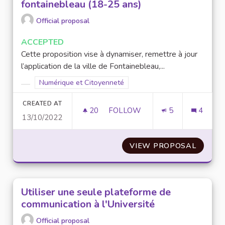
fontainebleau (18-25 ans)
Official proposal
ACCEPTED
Cette proposition vise à dynamiser, remettre à jour
l’application de la ville de Fontainebleau,...
Filter results for scope: Numérique et Citoyenneté
Numérique et Citoyenneté
Filter results for category:
CREATED AT
20
20 FOLLOWERS
FOLLOW
5
4
13/10/2022
CRÉATION D'UN CONSEIL DES 
VIEW PROPOSAL
CRÉATI
Utiliser une seule plateforme de
communication à l'Université
Official proposal