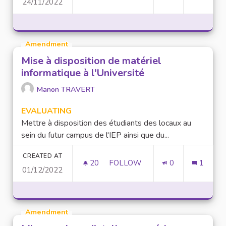
24/11/2022
ATELIERS ET COURS POUR LES
Amendment
Mise à disposition de matériel
informatique à l'Université
Manon TRAVERT
EVALUATING
Mettre à disposition des étudiants des locaux au
sein du futur campus de l'IEP ainsi que du...
CREATED AT
20
20 FOLLOWERS
FOLLOW
0
1
01/12/2022
MISE À DISPOSITION DE MATÉR
Amendment