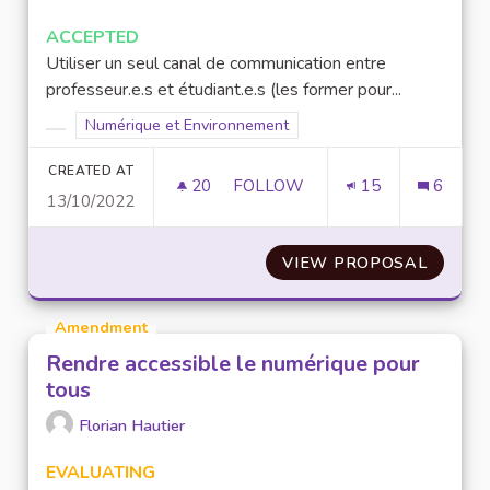
ACCEPTED
Utiliser un seul canal de communication entre
professeur.e.s et étudiant.e.s (les former pour...
Filter results for scope: Numérique et Environnement
Numérique et Environnement
Filter results for category:
CREATED AT
20
20 FOLLOWERS
FOLLOW
15
6
13/10/2022
UTILISER UNE SEULE PLATEFO
VIEW PROPOSAL
UTILIS
Amendment
Rendre accessible le numérique pour
tous
Florian Hautier
EVALUATING