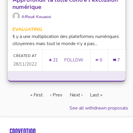
numérique
Affoué Kouassi
EVALUATING
Il y a une multiplication des plateformes numériques
citoyennes mais tout le monde n’y a pas...
CREATED AT
21
21 FOLLOWERS
FOLLOW
0
7
28/11/2022
APPROFONDIR LA LUTTE CONT
« First
‹ Prev
Next ›
Last »
See all withdrawn proposals