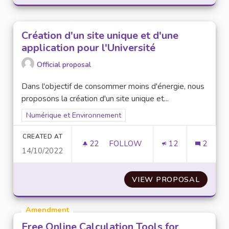
Création d'un site unique et d'une
application pour l'Université
Official proposal
Dans l'objectif de consommer moins d'énergie, nous
proposons la création d'un site unique et...
Filter results for scope: Numérique et Environnement
Numérique et Environnement
CREATED AT
22
22 FOLLOWERS
FOLLOW
12
2
14/10/2022
CRÉATION D'UN SITE UNIQUE E
VIEW PROPOSAL
CRÉATI
Amendment
Free Online Calculation Tools for