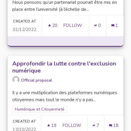
Nous pensons qu’un partenariat pourrait être mis en
place entre l’université (à l’échelle de...
CREATED AT
20
20 FOLLOWERS
FOLLOW
0
1
01/12/2022
RENDRE ACCESSIBLE LE NUMÉ
Approfondir la lutte contre l'exclusion
numérique
Official proposal
Il y a une multiplication des plateformes numériques
citoyennes mais tout le monde n’y a pas...
Filter results for scope: Numérique et Citoyenneté
Numérique et Citoyenneté
CREATED AT
19
19 FOLLOWERS
FOLLOW
7
18
13/10/2022
APPROFONDIR LA LUTTE CONT