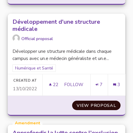
Développement d'une structure
médicale
Official proposal
Développer une structure médicale dans chaque
campus avec un.e médecin généraliste et un.e...
Filter results for scope: Numérique et Santé
Numérique et Santé
CREATED AT
22
22 FOLLOWERS
FOLLOW
7
3
13/10/2022
DÉVELOPPEMENT D'UNE STRU
VIEW PROPOSAL
DÉVEL
Amendment
Approfondir la lutte contre l'exclusion