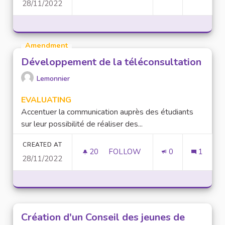
28/11/2022
ADDICTION AU NUMÉRIQUE
Amendment
Développement de la téléconsultation
Lemonnier
EVALUATING
Accentuer la communication auprès des étudiants
sur leur possibilité de réaliser des...
CREATED AT
20
20 FOLLOWERS
FOLLOW
0
1
28/11/2022
DÉVELOPPEMENT DE LA TÉLÉ
Création d'un Conseil des jeunes de