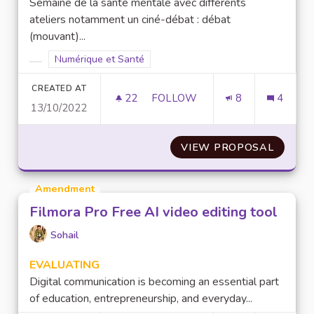
Semaine de la santé mentale avec différents
ateliers notamment un ciné-débat : débat
(mouvant)...
Filter results for scope: Numérique et Santé
Numérique et Santé
Filter results for category:
CREATED AT
22
22 FOLLOWERS
FOLLOW
8
4
13/10/2022
ADDICTION AU NUMÉRIQUE
VIEW PROPOSAL
ADDIC
Amendment
Filmora Pro Free AI video editing tool
Sohail
EVALUATING
Digital communication is becoming an essential part
of education, entrepreneurship, and everyday...