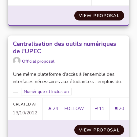
VIEW PROPOSAL
APPROF
Centralisation des outils numériques
de l'UPEC
Official proposal
Une même plateforme d’accès à l’ensemble des
interfaces nécessaires aux étudiant.e.s : emplois du...
Filter results for scope: Numérique et Inclusion
Numérique et Inclusion
Filter results for category:
CREATED AT
24
24 FOLLOWERS
FOLLOW
11
20
13/10/2022
CENTRALISATION DES OUTILS 
VIEW PROPOSAL
CENTRA