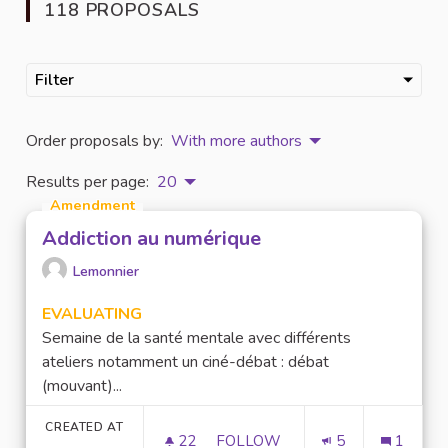
118 PROPOSALS
Filter
Order proposals by:
With more authors
Results per page:
20
Amendment
Addiction au numérique
Lemonnier
EVALUATING
Semaine de la santé mentale avec différents
ateliers notamment un ciné-débat : débat
(mouvant)...
CREATED AT
22
22 FOLLOWERS
FOLLOW
5
1