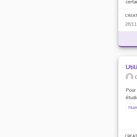
certa
CREA
28/1
Util
O
Pour 
étudi
Filt
Numé
CREAT