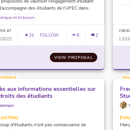
proposons de valoriser l'engagement étudiant
l'accompagne des étudiants de l'UPEC dans...
Filt
er results for scope: Numérique et Inclusion
rique et Inclusion
TED AT
CREA
21
21 FOLLOWERS
FOLLOW
6
2
0/2022
13/1
VALORISATION DE L'ENGAGEMENT ÉTUD
VIEW PROPOSAL
VALORISATION 
ndment
Am
ès aux informations essentielles sur
Fre
droits des étudiants
Stu
alempin
LUATING
EVA
oup d'étudiants n'ont pas connaissance de
Many