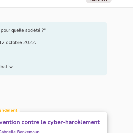
 pour quelle société ?"
u 12 octobre 2022.
ébat 💡
endment
vention contre le cyber-harcèlement
Gabrielle Benkemoun