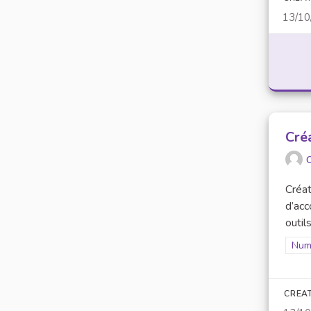
13/10
Cré
O
Créat
d’acc
outils.
Filt
Numé
CREA