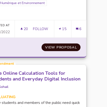
Filter results for scope: Numérique et Environnement
Numérique et Environnement
er results for category:
TED AT
20
20 FOLLOWERS
FOLLOW
15
6
0/2022
IANT DANS L'ACCOMPAGNEMENT DES ÉTUDIANTS DANS LEUR
UTILISER UNE SEULE PLATEFORME DE CO
DE L'ENGAGEMENT ÉTUDIANT DANS L'ACCOMPAGNEMENT 
VIEW PROPOSAL
UTILISER UNE 
endment
e Online Calculation Tools for
dents and Everyday Digital Inclusion
Sohail
LUATING
 students and members of the public need quick