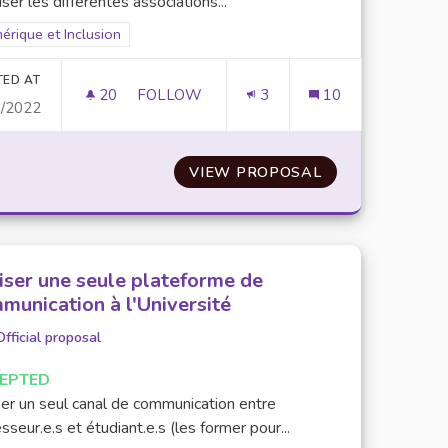
iser les différentes associations...
er results for scope: Numérique et Inclusion
érique et Inclusion
TED AT
20
20 FOLLOWERS
FOLLOW
3
10
0/2022
VALORISER LES ASSOCIATIONS ENGAGÉ
 DÉJÀ PRÉSENTES SUR LES SITES DE L'UPEC
VIEW PROPOSAL
VALORISER LES
liser une seule plateforme de
munication à l'Université
Official proposal
EPTED
ser un seul canal de communication entre
sseur.e.s et étudiant.e.s (les former pour...