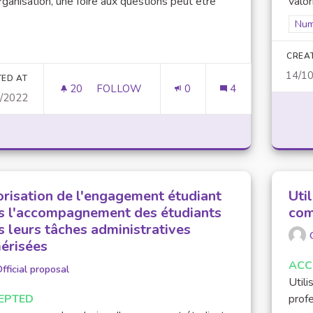
ganisation, une foire aux questions peut être
valor
Filt
Num
CREA
14/1
TED AT
20
20 FOLLOWERS
FOLLOW
0
4
2/2022
AMÉLIORER ET METTRE À JOUR LES F.A.Q.
orisation de l'engagement étudiant
Uti
s l'accompagnement des étudiants
com
s leurs tâches administratives
érisées
ACC
fficial proposal
Utili
EPTED
profe