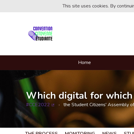
This site uses cookies. By continu
Home
Which digital for which 
#CCE2022
the Student Citizens' Assembly o
(External link)
THE PROCESS
MONITORING
NEWS
STU