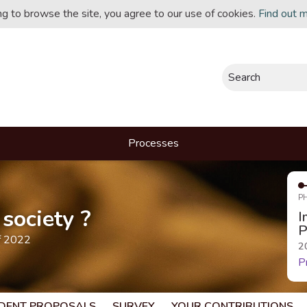
ing to browse the site, you agree to our use of cookies.
Find out 
Search
Processes
P
society ?
I
P
f 2022
2
P
DENT PROPOSALS
SURVEY
YOUR CONTRIBUTIONS