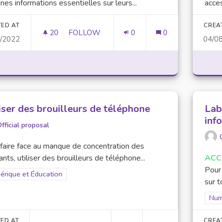
ines informations essentielles sur leurs...
acces
TED AT
CREA
20
20 FOLLOWERS
FOLLOW
0
0
1/2022
04/0
ACCÈS AUX INFORMATIONS ESSENTIELLE
iser des brouilleurs de téléphone
Lab
inf
fficial proposal
faire face au manque de concentration des
ants, utiliser des brouilleurs de téléphone...
ACC
Pour 
er results for scope: Numérique et Éducation
rique et Éducation
sur t
Filt
Num
ED AT
CREA