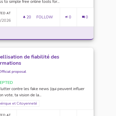
s to simple free online tools for...
TED AT
20
20 FOLLOWERS
FOLLOW
0
0
8/2026
S SUR LES DROITS DES ÉTUDIANTS
FREE ONLINE CALCULATION TOOLS FOR 
ellisation de fiabilité des
ormations
Official proposal
EPTED
lutter contre les fake news (qui peuvent influer
on vote, ta vision de la...
er results for scope: Numérique et Citoyenneté
érique et Citoyenneté
TED AT