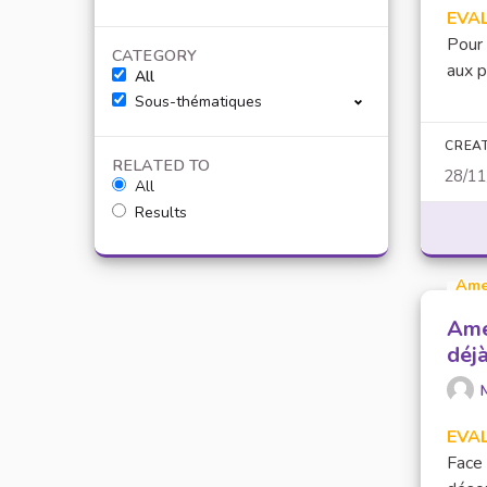
EVA
Pour 
CATEGORY
aux p
All
Sous-thématiques
CREA
RELATED TO
28/1
All
Results
Ame
Amél
déjà
EVA
Face 