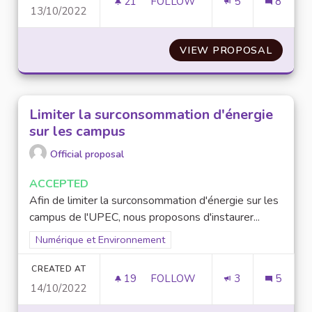
21
21 FOLLOWERS
FOLLOW
5
8
13/10/2022
CRÉATION D’UNE ASSOCIATIO
VIEW PROPOSAL
CRÉATI
Limiter la surconsommation d'énergie
sur les campus
Official proposal
ACCEPTED
Afin de limiter la surconsommation d'énergie sur les
campus de l'UPEC, nous proposons d'instaurer...
Filter results for scope: Numérique et Environnement
Numérique et Environnement
CREATED AT
19
19 FOLLOWERS
FOLLOW
3
5
14/10/2022
LIMITER LA SURCONSOMMATIO