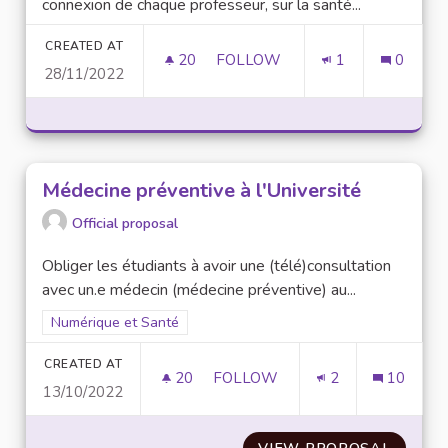
connexion de chaque professeur, sur la santé...
CREATED AT
20
20 FOLLOWERS
FOLLOW
1
0
28/11/2022
FORMATION DU CORPS ENSEIG
Médecine préventive à l'Université
Official proposal
Obliger les étudiants à avoir une (télé)consultation
avec un.e médecin (médecine préventive) au...
Filter results for scope: Numérique et Santé
Numérique et Santé
CREATED AT
20
20 FOLLOWERS
FOLLOW
2
10
13/10/2022
MÉDECINE PRÉVENTIVE À L'UN
VIEW PROPOSAL
MÉDECI