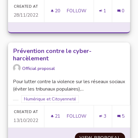
CREATED AT
20
20 FOLLOWERS
FOLLOW
1
0
28/11/2022
ADDICTION ET CONSOMMATION
Prévention contre le cyber-
harcèlement
Official proposal
Pour lutter contre la violence sur les réseaux sociaux
(éviter les tribunaux populaires),...
Filter results for scope: Numérique et Citoyenneté
Numérique et Citoyenneté
Filter results for category:
CREATED AT
21
21 FOLLOWERS
FOLLOW
3
5
13/10/2022
PRÉVENTION CONTRE LE CYB
VIEW PROPOSAL
PRÉVE