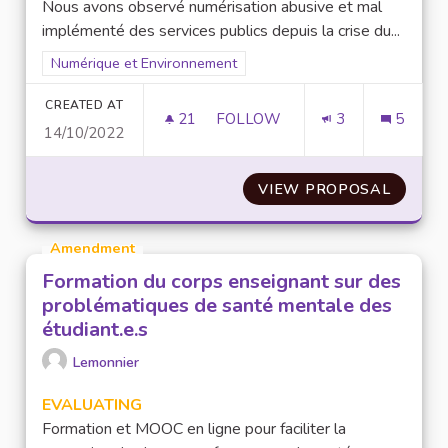
Nous avons observé numérisation abusive et mal
implémenté des services publics depuis la crise du...
Filter results for scope: Numérique et Environnement
Numérique et Environnement
CREATED AT
21
21 FOLLOWERS
FOLLOW
3
5
14/10/2022
NUMÉRISATION DES SERVICES
VIEW PROPOSAL
NUMÉRI
Amendment
Formation du corps enseignant sur des
problématiques de santé mentale des
étudiant.e.s
Lemonnier
EVALUATING
Formation et MOOC en ligne pour faciliter la