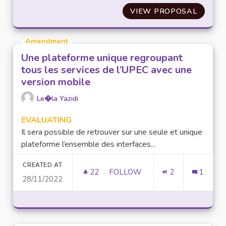
VIEW PROPOSAL
LIMITE
Amendment
Une plateforme unique regroupant
tous les services de l’UPEC avec une
version mobile
Le�la Yazidi
EVALUATING
Il sera possible de retrouver sur une seule et unique
plateforme l’ensemble des interfaces...
CREATED AT
22
22 FOLLOWERS
FOLLOW
2
1
28/11/2022
UNE PLATEFORME UNIQUE REG