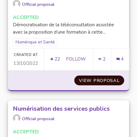
Official proposal
ACCEPTED
Démocratisation de la téléconsultation assistée
avec la proposition d’une formation à cette...
Filter results for scope: Numérique et Santé
Numérique et Santé
CREATED AT
22
22 FOLLOWERS
FOLLOW
2
4
13/10/2022
DÉVELOPPEMENT DE LA TÉLÉ
VIEW PROPOSAL
DÉVEL
Numérisation des services publics
Official proposal
ACCEPTED