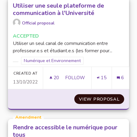
Utiliser une seule plateforme de
communication à l'Université
Official proposal
ACCEPTED
Utiliser un seul canal de communication entre
professeur.e.s et étudiant.e.s (les former pour...
Filter results for scope: Numérique et Environnement
Numérique et Environnement
Filter results for category:
CREATED AT
20
20 FOLLOWERS
FOLLOW
15
6
13/10/2022
UTILISER UNE SEULE PLATEFO
VIEW PROPOSAL
UTILIS
Amendment
Rendre accessible le numérique pour
tous