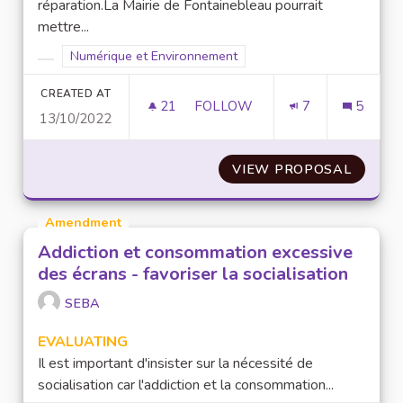
réparation.La Mairie de Fontainebleau pourrait
mettre...
Filter results for scope: Numérique et Environnement
Numérique et Environnement
Filter results for category:
CREATED AT
21
21 FOLLOWERS
FOLLOW
7
5
13/10/2022
ATELIERS ET COURS POUR LES
VIEW PROPOSAL
ATELIE
Amendment
Addiction et consommation excessive
des écrans - favoriser la socialisation
SEBA
EVALUATING
Il est important d'insister sur la nécessité de
socialisation car l'addiction et la consommation...