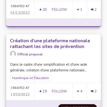
CREATED AT
20
20 FOLLOWERS
FOLLOW
1
2
01/12/2022
CRÉATION D'UN CONSEIL DES 
Création d'une plateforme nationale
rattachant les sites de prévention
Official proposal
Dans le cadre d'une simplification et d'une aide
générale, création d'une plateforme nationale...
Filter results for scope: Numérique et Éducation
Numérique et Éducation
CREATED AT
19
19 FOLLOWERS
FOLLOW
4
2
13/10/2022
CRÉATION D'UNE PLATEFORME