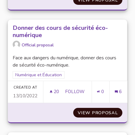
Donner des cours de sécurité éco-
numérique
Official proposal
Face aux dangers du numérique, donner des cours
de sécurité éco-numérique.
Filter results for scope: Numérique et Éducation
Numérique et Éducation
CREATED AT
20
20 FOLLOWERS
FOLLOW
0
6
13/10/2022
DONNER DES COURS DE SÉCU
VIEW PROPOSAL
DONNE