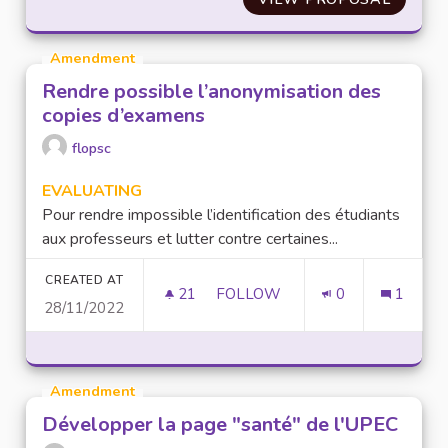
Amendment
Rendre possible l’anonymisation des
copies d’examens
flopsc
EVALUATING
Pour rendre impossible l’identification des étudiants
aux professeurs et lutter contre certaines...
CREATED AT
21
21 FOLLOWERS
FOLLOW
0
1
28/11/2022
RENDRE POSSIBLE L’ANONYMI
Amendment
Développer la page "santé" de l'UPEC