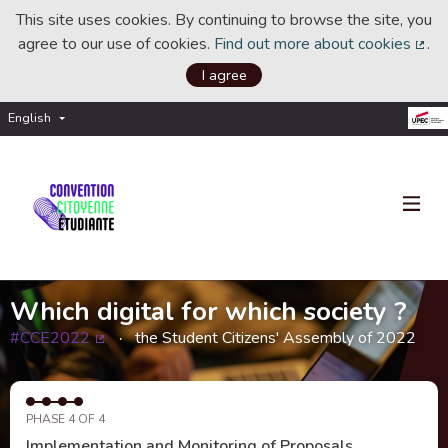
This site uses cookies. By continuing to browse the site, you
agree to our use of cookies.
Find out more about cookies
.
(Ext
I agree
English
Choisir la langue
Choose language
Which digital for which society ?
#CCE2022
the Student Citizens' Assembly of 2022
(External link)
PHASE 4 OF 4
Implementation and Monitoring of Proposals