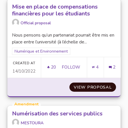
Mise en place de compensations
financières pour les étudiants
Official proposal
Nous pensons qu’un partenariat pourrait être mis en
place entre l’université (à l’échelle de...
Filter results for scope: Numérique et Environnement
Numérique et Environnement
CREATED AT
20
20 FOLLOWERS
FOLLOW
4
2
14/10/2022
MISE EN PLACE DE COMPENSA
VIEW PROPOSAL
MISE E
Amendment
Numérisation des services publics
MESTOURA