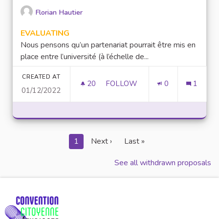
Florian Hautier
EVALUATING
Nous pensons qu’un partenariat pourrait être mis en
place entre l’université (à l’échelle de...
CREATED AT
20
20 FOLLOWERS
FOLLOW
0
1
01/12/2022
RENDRE ACCESSIBLE LE NUMÉ
1
Next ›
Last »
See all withdrawn proposals