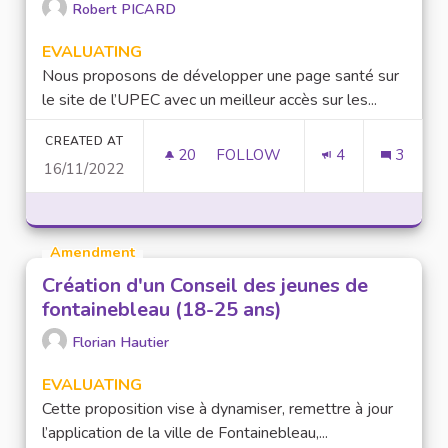
Robert PICARD
EVALUATING
Nous proposons de développer une page santé sur
le site de l’UPEC avec un meilleur accès sur les...
CREATED AT
20
20 FOLLOWERS
FOLLOW
4
3
16/11/2022
DÉVELOPPER LA PAGE "SANTÉ"
Amendment
Création d'un Conseil des jeunes de
fontainebleau (18-25 ans)
Florian Hautier
EVALUATING
Cette proposition vise à dynamiser, remettre à jour
l’application de la ville de Fontainebleau,...