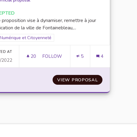
fficial proposal
EPTED
 proposition vise à dynamiser, remettre à jour
lication de la ville de Fontainebleau,...
Filter results for scope: Numérique et Citoyenneté
Numérique et Citoyenneté
er results for category:
TED AT
20
20 FOLLOWERS
FOLLOW
5
4
0/2022
CRÉATION D'UN CONSEIL DES JEUNES DE
VIEW PROPOSAL
CRÉATION D'UN 