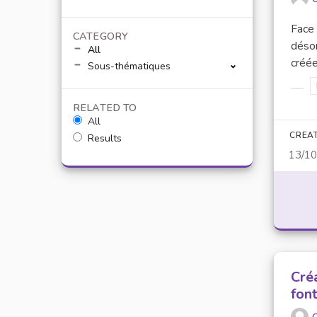
Face 
CATEGORY
désor
All
créée.
Sous-thématiques
Filt
RELATED TO
All
CREA
Results
13/1
Cré
fon