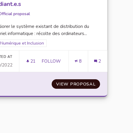
diant.e.s
Official proposal
orer le système existant de distribution du
iel informatique : récolte des ordinateurs...
Filter results for scope: Numérique et Inclusion
Numérique et Inclusion
er results for category:
TED AT
21
21 FOLLOWERS
FOLLOW
8
2
0/2022
PRÊT ET COLLECTE DE MATÉRIEL INFORM
FORUM/F.A.Q
VIEW PROPOSAL
PRÊT ET COLLE