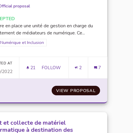
Official proposal
EPTED
re en place une unité de gestion en charge du
utement de médiateurs de numérique. Ce...
Filter results for scope: Numérique et Inclusion
Numérique et Inclusion
er results for category:
TED AT
21
21 FOLLOWERS
FOLLOW
2
7
0/2022
I QU’UNE ASSOCIATION DÉDIÉE À L’ACCESSIBILITÉ DES ÉTU
CRÉATION D'UN PÔLE DE MÉDIATION NU
RENTS NUMÉRIQUES AINSI QU’UNE ASSOCIATION DÉDIÉE 
VIEW PROPOSAL
CRÉATION D'UN
t et collecte de matériel
ormatique à destination des