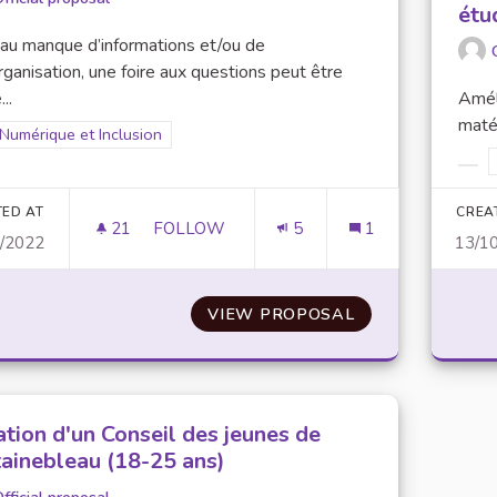
étu
au manque d’informations et/ou de
ganisation, une foire aux questions peut être
..
Améli
matér
Filter results for scope: Numérique et Inclusion
Numérique et Inclusion
er results for category:
Filt
TED AT
CREA
21
21 FOLLOWERS
FOLLOW
5
1
0/2022
13/1
CRÉATION D’UN FORUM/F.A.Q
VIEW PROPOSAL
CRÉATION D’UN 
ation d'un Conseil des jeunes de
tainebleau (18-25 ans)