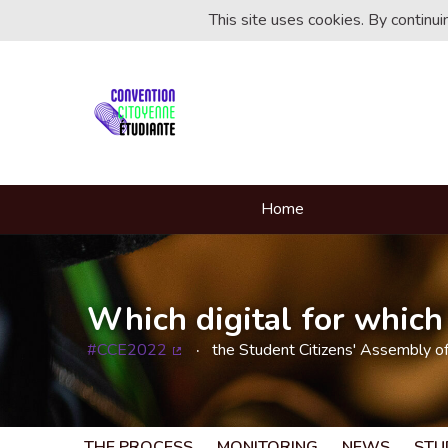
This site uses cookies. By continu
Home
Which digital for which 
#CCE2022
the Student Citizens' Assembly o
(External link)
THE PROCESS
MONITORING
NEWS
STU