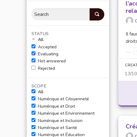
l’ac
rel
O
STATUS
Il fa
All
droit
Accepted
Evaluating
Filt
Not answered
CREA
Rejected
13/1
SCOPE
All
Numérique et Citoyenneté
Numérique et Droit
Numérique et Environnement
Numérique et Inclusion
Cré
Numérique et Santé
Numérique et Éducation
O