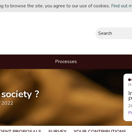
ing to browse the site, you agree to our use of cookies.
Find out 
Search
Processes
P
society ?
I
P
f 2022
2
P
DENT PROPOSALS
SURVEY
YOUR CONTRIBUTIONS