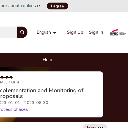
more about cookies
.
I agree
(External link)
Sign Up
Sign In
English
Choisir la langue
Choose language
Help
HASE 4 OF 4
mplementation and Monitoring of
roposals
023-01-01 - 2023-06-30
rocess phases
More