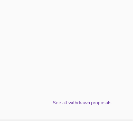
 FONTAINEBLEAU (18-25 ANS)
CONSEIL DES JEUNES DE FONTAINEBLEAU (18-25 ANS)
See all withdrawn proposals