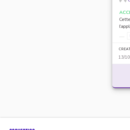
O
ACC
Cette
l’app
Filt
CREA
13/1