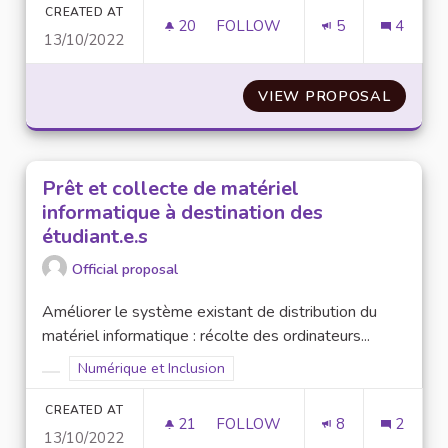
CREATED AT
20
20 FOLLOWERS
FOLLOW
5
4
13/10/2022
CRÉATION D'UN CONSEIL DES 
VIEW PROPOSAL
CRÉATI
Prêt et collecte de matériel
informatique à destination des
étudiant.e.s
Official proposal
Améliorer le système existant de distribution du
matériel informatique : récolte des ordinateurs...
Filter results for scope: Numérique et Inclusion
Numérique et Inclusion
Filter results for category:
CREATED AT
21
21 FOLLOWERS
FOLLOW
8
2
13/10/2022
PRÊT ET COLLECTE DE MATÉRI