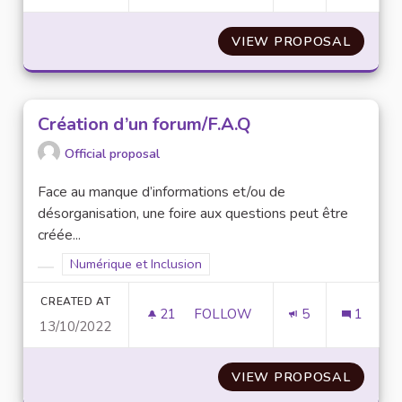
VIEW PROPOSAL
PRÊT E
Création d’un forum/F.A.Q
Official proposal
Face au manque d’informations et/ou de
désorganisation, une foire aux questions peut être
créée...
Filter results for scope: Numérique et Inclusion
Numérique et Inclusion
Filter results for category:
CREATED AT
21
21 FOLLOWERS
FOLLOW
5
1
13/10/2022
CRÉATION D’UN FORUM/F.A.Q
VIEW PROPOSAL
CRÉATI