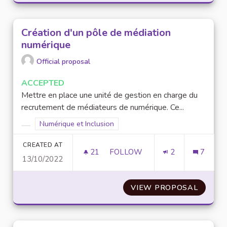
Création d'un pôle de médiation
numérique
Official proposal
ACCEPTED
Mettre en place une unité de gestion en charge du
recrutement de médiateurs de numérique. Ce...
Filter results for scope: Numérique et Inclusion
Numérique et Inclusion
Filter results for category:
CREATED AT
21
21 FOLLOWERS
FOLLOW
2
7
13/10/2022
CRÉATION D'UN PÔLE DE MÉD
VIEW PROPOSAL
CRÉATI