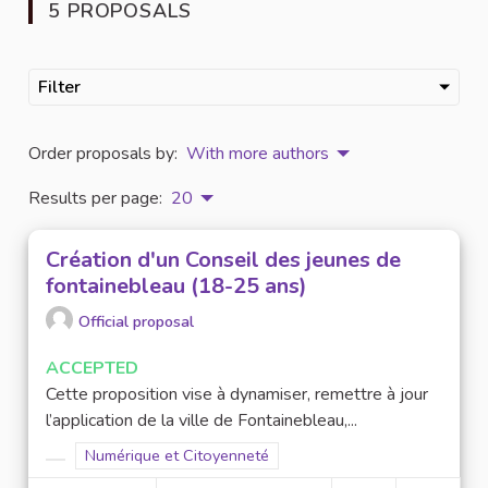
5 PROPOSALS
Filter
Order proposals by:
With more authors
Results per page:
20
Création d'un Conseil des jeunes de
fontainebleau (18-25 ans)
Official proposal
ACCEPTED
Cette proposition vise à dynamiser, remettre à jour
l’application de la ville de Fontainebleau,...
Filter results for scope: Numérique et Citoyenneté
Numérique et Citoyenneté
Filter results for category: