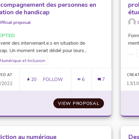
ccompagnement des personnes en
pro
uation de handicap
étu
fficial proposal
EPTED
Form
 venir des intervenant.e.s en situation de
menta
cap. Un moment serait dédié pour leurs...
Filt
Filter results for scope: Numérique et Inclusion
Numérique et Inclusion
er results for category:
TED AT
CREA
20
20 FOLLOWERS
FOLLOW
6
7
0/2022
13/1
JOURNÉE DE SENSIBILISATION ET D’AC
VIEW PROPOSAL
JOURNÉE DE SE
iction au numérique
Des