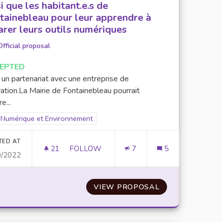
i que les habitant.e.s de
tainebleau pour leur apprendre à
arer leurs outils numériques
Official proposal
EPTED
 un partenariat avec une entreprise de
ation.La Mairie de Fontainebleau pourrait
e...
Filter results for scope: Numérique et Environnement
Numérique et Environnement
er results for category:
TED AT
21
21 FOLLOWERS
FOLLOW
7
5
0/2022
ATELIERS ET COURS POUR LES ÉTUDIANT
 COURS EN PRÉSENTIEL
VIEW PROPOSAL
ATELIERS ET C