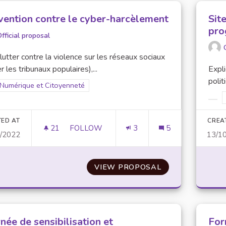
vention contre le cyber-harcèlement
Sit
pro
fficial proposal
lutter contre la violence sur les réseaux sociaux
er les tribunaux populaires),...
Expl
polit
Filter results for scope: Numérique et Citoyenneté
Numérique et Citoyenneté
er results for category:
Filt
TED AT
CREA
21
21 FOLLOWERS
FOLLOW
3
5
0/2022
13/1
PRÉVENTION CONTRE LE CYBER-HARCÈ
VIEW PROPOSAL
PRÉVENTION CO
née de sensibilisation et
For