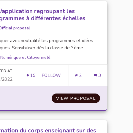
e/application regroupant les
grammes à différentes échelles
Official proposal
iquer avec neutralité les programmes et idées
iques. Sensibiliser dès la classe de 3ème...
Filter results for scope: Numérique et Citoyenneté
Numérique et Citoyenneté
er results for category:
TED AT
19
19 FOLLOWERS
FOLLOW
2
3
0/2022
LEMENT
SITE/APPLICATION REGROUPANT LES P
NTRE LE CYBER-HARCÈLEMENT
VIEW PROPOSAL
SITE/APPLICAT
mation du corps enseignant sur des