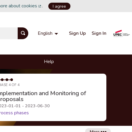
more about cookies
.
I agree
(External link)
Sign Up
Sign In
English
Choisir la langue
Choose language
Help
HASE 4 OF 4
mplementation and Monitoring of
roposals
023-01-01 - 2023-06-30
rocess phases
More