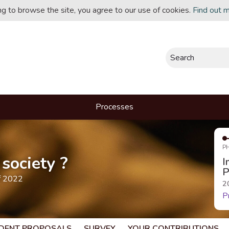
ing to browse the site, you agree to our use of cookies.
Find out 
Search
Processes
P
society ?
I
P
f 2022
2
P
DENT PROPOSALS
SURVEY
YOUR CONTRIBUTIONS