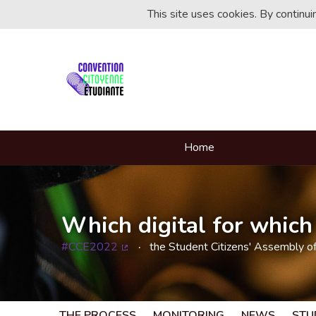
This site uses cookies. By continu
Home
Which digital for which 
#CCE2022
the Student Citizens' Assembly o
(External link)
THE PROCESS
MONITORING
NEWS
STU