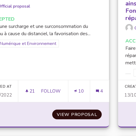
ains
fficial proposal
Fon
rép
EPTED
 une surcharge et une surconsommation du
u à cause du distanciel, la favorisation des...
ACC
Filter results for scope: Numérique et Environnement
Numérique et Environnement
er results for category:
Faire
répar
mettr
Filt
ED AT
CREA
21
21 FOLLOWERS
FOLLOW
10
4
/2022
13/1
FAVORISER LES COURS EN PRÉSENTIEL
VIEW PROPOSAL
FAVORISER LES