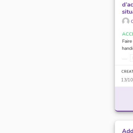
d’a
sit
O
ACC
Faire
handi
Filt
CREA
13/1
Add