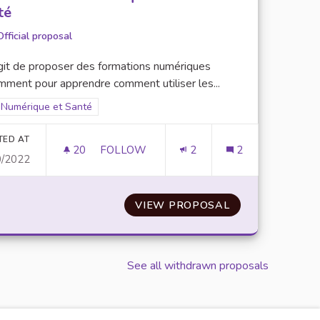
té
Official proposal
'agit de proposer des formations numériques
mment pour apprendre comment utiliser les...
Filter results for scope: Numérique et Santé
Numérique et Santé
er results for category:
TED AT
20
20 FOLLOWERS
FOLLOW
2
2
0/2022
DES FORMATIONS NUMÉRIQUES DÉDIÉES
NUMÉRIQUE
VIEW PROPOSAL
DES FORMATION
See all withdrawn proposals