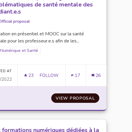
blématiques de santé mentale des
diant.e.s
Official proposal
ation en présentiel et MOOC sur la santé
le pour les professeur.e.s afin de les...
Filter results for scope: Numérique et Santé
Numérique et Santé
er results for category:
TED AT
23
23 FOLLOWERS
FOLLOW
17
26
0/2022
COMPAGNEMENT DES PERSONNES EN SITUATION DE HANDICAP
FORMATION DU CORPS ENSEIGNANT SUR 
NSIBILISATION ET D’ACCOMPAGNEMENT DES PERSONNES 
VIEW PROPOSAL
FORMATION DU 
 formations numériques dédiées à la