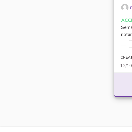
O
ACC
Semai
notam
Filt
CREA
13/1