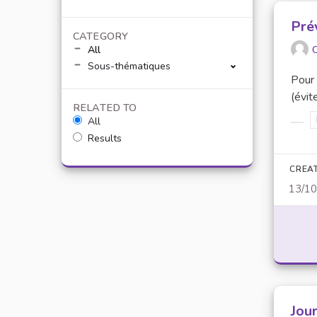
Pré
CATEGORY
O
All
Sous-thématiques
Pour 
(évit
RELATED TO
All
Filt
Results
CREA
13/1
Jour