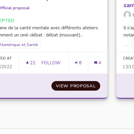
san
fficial proposal
EPTED
ne de la santé mentale avec différents ateliers
Il s
ment un ciné-débat : débat (mouvant)...
nota
Filter results for scope: Numérique et Santé
Numérique et Santé
er results for category:
Filt
TED AT
CREA
22
22 FOLLOWERS
FOLLOW
8
4
0/2022
13/1
ADDICTION AU NUMÉRIQUE
VIEW PROPOSAL
ADDICTION AU 