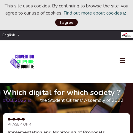
This site uses cookies. By continuing to browse the site, you
agree to our use of cookies.
Find out more about cookies
.
(Ext
I agree
English
Choisir la langue
Choose language
Which digital for which society ?
#CCE2022
the Student Citizens' Assembly of 2022
(External link)
PHASE 4 OF 4
Implementation and Monitoring of Proposals