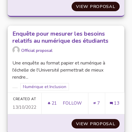
VIEW PROPOSAL
PERMET
Enquête pour mesurer les besoins
relatifs au numérique des étudiants
Official proposal
Une enquête au format papier et numérique à
l'échelle de l'Université permettrait de mieux
rendre...
Filter results for scope: Numérique et Inclusion
Numérique et Inclusion
Filter results for category:
CREATED AT
21
21 FOLLOWERS
FOLLOW
7
13
13/10/2022
ENQUÊTE POUR MESURER LES 
VIEW PROPOSAL
ENQUÊT