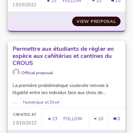
23
23 FOLLOWERS
FOLLOW
21
10
13/10/2022
ÉTENDRE ET AMÉLIORER LE RÉ
VIEW PROPOSAL
ÉTENDR
Permettre aux étudiants de régler en
espèce aux cafétérias et cantines du
CROUS
Official proposal
La première problématique soulevée renvoie à
l’égalité entre les individus face aux choix de...
Filter results for scope: Numérique et Droit
Numérique et Droit
Filter results for category:
CREATED AT
23
23 FOLLOWERS
FOLLOW
10
0
13/10/2022
PERMETTRE AUX ÉTUDIANTS DE