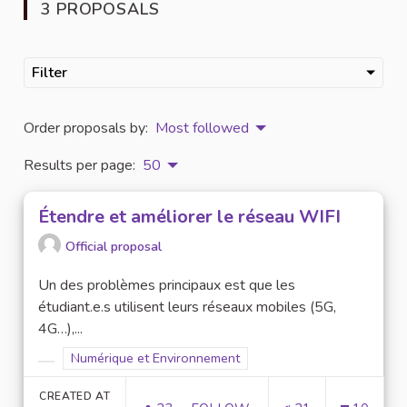
3 PROPOSALS
Filter
Order proposals by:
Most followed
Results per page:
50
Étendre et améliorer le réseau WIFI
Official proposal
Un des problèmes principaux est que les
étudiant.e.s utilisent leurs réseaux mobiles (5G,
4G…),...
Filter results for scope: Numérique et Environnement
Numérique et Environnement
Filter results for category:
CREATED AT