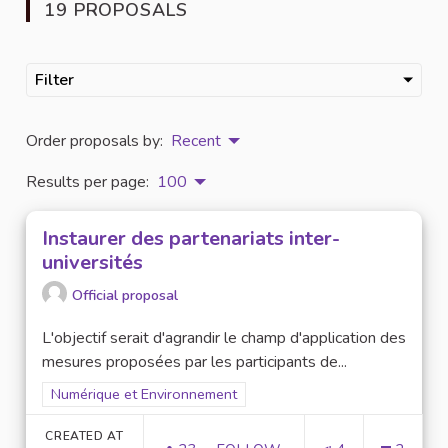
19 PROPOSALS
Filter
Order proposals by:
Recent
Results per page:
100
Instaurer des partenariats inter-
universités
Official proposal
L'objectif serait d'agrandir le champ d'application des
mesures proposées par les participants de...
Filter results for scope: Numérique et Environnement
Numérique et Environnement
CREATED AT