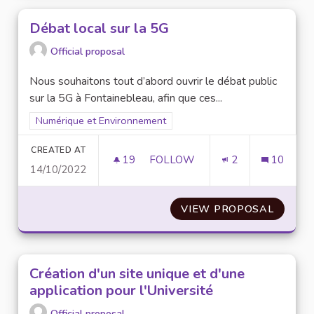
Débat local sur la 5G
Official proposal
Nous souhaitons tout d’abord ouvrir le débat public
sur la 5G à Fontainebleau, afin que ces...
Filter results for scope: Numérique et Environnement
Numérique et Environnement
CREATED AT
19
19 FOLLOWERS
FOLLOW
2
10
14/10/2022
DÉBAT LOCAL SUR LA 5G
VIEW PROPOSAL
DÉBAT 
Création d'un site unique et d'une
application pour l'Université
Official proposal