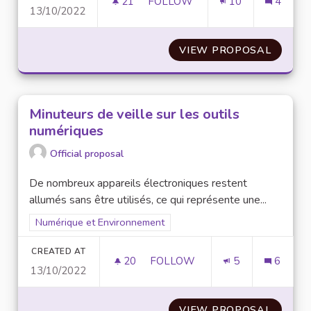
21
21 FOLLOWERS
FOLLOW
10
4
13/10/2022
FAVORISER LES COURS EN PRÉ
VIEW PROPOSAL
FAVORI
Minuteurs de veille sur les outils
numériques
Official proposal
De nombreux appareils électroniques restent
allumés sans être utilisés, ce qui représente une...
Filter results for scope: Numérique et Environnement
Numérique et Environnement
CREATED AT
20
20 FOLLOWERS
FOLLOW
5
6
13/10/2022
MINUTEURS DE VEILLE SUR LE
VIEW PROPOSAL
MINUTE