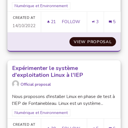
Filter results for scope: Numérique et Environnement
Numérique et Environnement
CREATED AT
21
21 FOLLOWERS
FOLLOW
3
5
14/10/2022
NUMÉRISATION DES SERVICES
VIEW PROPOSAL
NUMÉRI
Expérimenter le système
d'exploitation Linux à l'IEP
Official proposal
Nous proposons d'installer Linux en phase de test à
l'IEP de Fontainebleau. Linux est un système...
Filter results for scope: Numérique et Environnement
Numérique et Environnement
CREATED AT