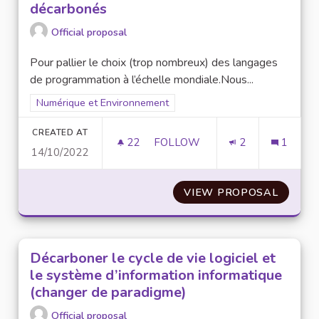
décarbonés
Official proposal
Pour pallier le choix (trop nombreux) des langages
de programmation à l’échelle mondiale.Nous...
Filter results for scope: Numérique et Environnement
Numérique et Environnement
CREATED AT
22
22 FOLLOWERS
FOLLOW
2
1
14/10/2022
METTRE EN PLACE UNE CONVE
VIEW PROPOSAL
METTRE
Décarboner le cycle de vie logiciel et
le système d’information informatique
(changer de paradigme)
Official proposal