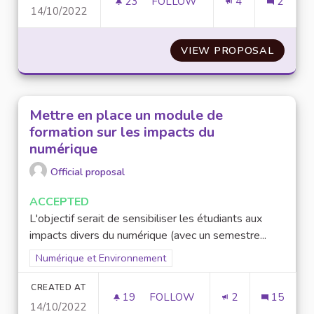
23
23 FOLLOWERS
FOLLOW
4
2
14/10/2022
INSTAURER DES PARTENARIATS
VIEW PROPOSAL
INSTAU
Mettre en place un module de
formation sur les impacts du
numérique
Official proposal
ACCEPTED
L'objectif serait de sensibiliser les étudiants aux
impacts divers du numérique (avec un semestre...
Filter results for scope: Numérique et Environnement
Numérique et Environnement
CREATED AT
19
19 FOLLOWERS
FOLLOW
2
15
14/10/2022
METTRE EN PLACE UN MODULE