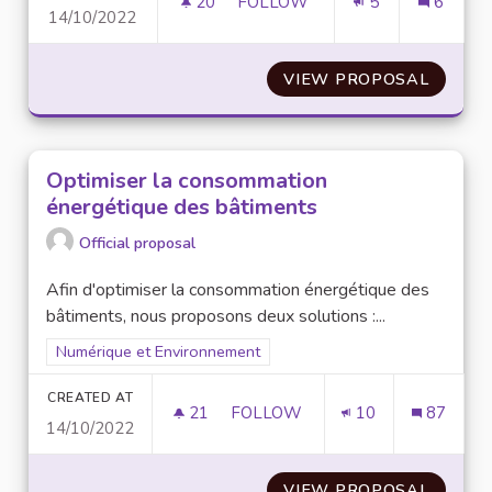
20
20 FOLLOWERS
FOLLOW
5
6
14/10/2022
EXPÉRIMENTER LE SYSTÈME D'E
VIEW PROPOSAL
EXPÉRI
Optimiser la consommation
énergétique des bâtiments
Official proposal
Afin d'optimiser la consommation énergétique des
bâtiments, nous proposons deux solutions :...
Filter results for scope: Numérique et Environnement
Numérique et Environnement
CREATED AT
21
21 FOLLOWERS
FOLLOW
10
87
14/10/2022
OPTIMISER LA CONSOMMATION
VIEW PROPOSAL
OPTIM