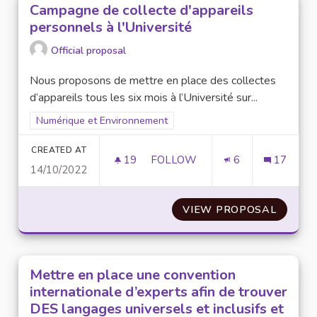
Campagne de collecte d'appareils
personnels à l'Université
Official proposal
Nous proposons de mettre en place des collectes
d’appareils tous les six mois à l’Université sur...
Filter results for scope: Numérique et Environnement
Numérique et Environnement
CREATED AT
19
19 FOLLOWERS
FOLLOW
6
17
14/10/2022
CAMPAGNE DE COLLECTE D'AP
VIEW PROPOSAL
CAMPAG
Mettre en place une convention
internationale d’experts afin de trouver
DES langages universels et inclusifs et