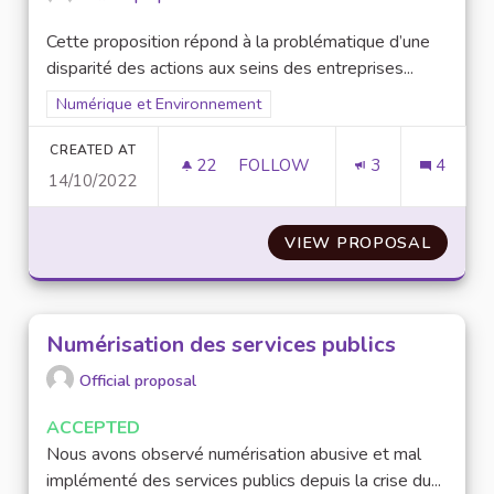
Cette proposition répond à la problématique d’une
disparité des actions aux seins des entreprises...
Filter results for scope: Numérique et Environnement
Numérique et Environnement
CREATED AT
22
22 FOLLOWERS
FOLLOW
3
4
14/10/2022
DÉCARBONER LE CYCLE DE VI
VIEW PROPOSAL
DÉCARB
Numérisation des services publics
Official proposal
ACCEPTED
Nous avons observé numérisation abusive et mal
implémenté des services publics depuis la crise du...