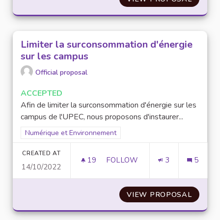
Limiter la surconsommation d'énergie
sur les campus
Official proposal
ACCEPTED
Afin de limiter la surconsommation d'énergie sur les
campus de l'UPEC, nous proposons d'instaurer...
Filter results for scope: Numérique et Environnement
Numérique et Environnement
CREATED AT
19
19 FOLLOWERS
FOLLOW
3
5
14/10/2022
LIMITER LA SURCONSOMMATIO
VIEW PROPOSAL
LIMITE