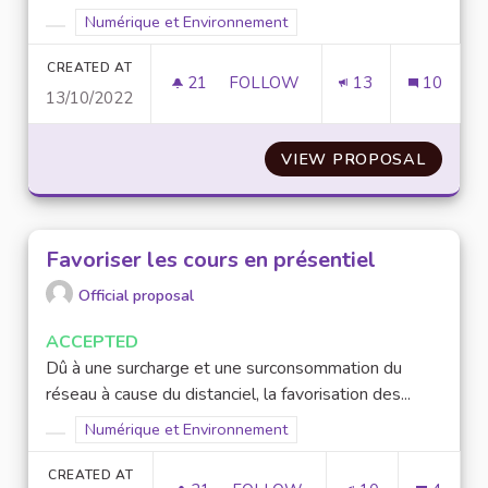
Filter results for scope: Numérique et Environnement
Numérique et Environnement
Filter results for category:
CREATED AT
21
21 FOLLOWERS
FOLLOW
13
10
13/10/2022
CRÉATION D’UNE BANQUE D’OU
VIEW PROPOSAL
CRÉATI
Favoriser les cours en présentiel
Official proposal
ACCEPTED
Dû à une surcharge et une surconsommation du
réseau à cause du distanciel, la favorisation des...
Filter results for scope: Numérique et Environnement
Numérique et Environnement
Filter results for category:
CREATED AT