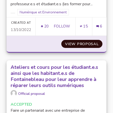
professeur.e.s et étudiant.e.s (les former pour...
Filter results for scope: Numérique et Environnement
Numérique et Environnement
Filter results for category:
CREATED AT
20
20 FOLLOWERS
FOLLOW
15
6
13/10/2022
UTILISER UNE SEULE PLATEFO
VIEW PROPOSAL
UTILIS
Ateliers et cours pour les étudiant.e.s
ainsi que les habitant.e.s de
Fontainebleau pour leur apprendre à
réparer leurs outils numériques
Official proposal
ACCEPTED
Faire un partenariat avec une entreprise de