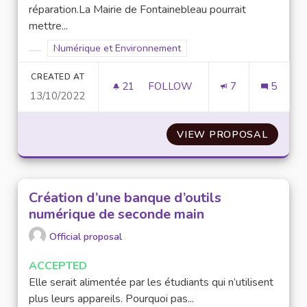
réparation.La Mairie de Fontainebleau pourrait
mettre...
Filter results for scope: Numérique et Environnement
Numérique et Environnement
Filter results for category:
CREATED AT
21
21 FOLLOWERS
FOLLOW
7
5
13/10/2022
ATELIERS ET COURS POUR LES
VIEW PROPOSAL
ATELIE
Création d’une banque d’outils
numérique de seconde main
Official proposal
ACCEPTED
Elle serait alimentée par les étudiants qui n’utilisent
plus leurs appareils. Pourquoi pas...