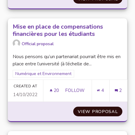
Mise en place de compensations
financières pour les étudiants
Official proposal
Nous pensons qu’un partenariat pourrait être mis en
place entre l’université (à l’échelle de...
Filter results for scope: Numérique et Environnement
Numérique et Environnement
CREATED AT
20
20 FOLLOWERS
FOLLOW
4
2
14/10/2022
MISE EN PLACE DE COMPENSA
VIEW PROPOSAL
MISE E