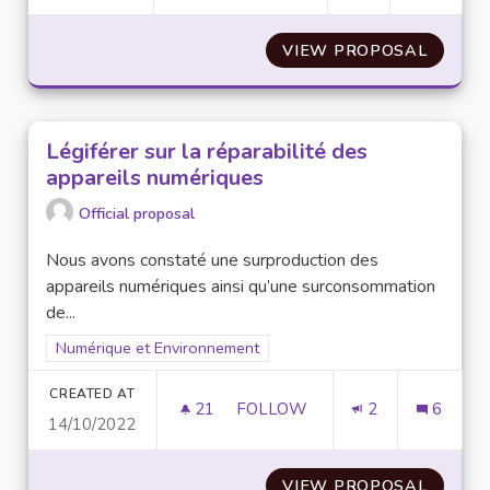
VIEW PROPOSAL
METTRE
Légiférer sur la réparabilité des
appareils numériques
Official proposal
Nous avons constaté une surproduction des
appareils numériques ainsi qu’une surconsommation
de...
Filter results for scope: Numérique et Environnement
Numérique et Environnement
CREATED AT
21
21 FOLLOWERS
FOLLOW
2
6
14/10/2022
LÉGIFÉRER SUR LA RÉPARABI
VIEW PROPOSAL
LÉGIFÉ