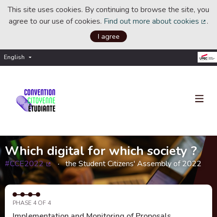
This site uses cookies. By continuing to browse the site, you
agree to our use of cookies.
Find out more about cookies
.
(Ext
I agree
English
Choisir la langue
Choose language
Which digital for which society ?
#CCE2022
the Student Citizens' Assembly of 2022
(External link)
PHASE 4 OF 4
Implementation and Monitoring of Proposals