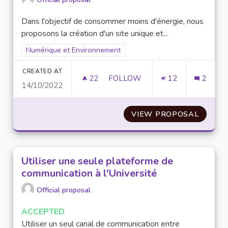
Dans l'objectif de consommer moins d'énergie, nous
proposons la création d'un site unique et...
Filter results for scope: Numérique et Environnement
Numérique et Environnement
CREATED AT
22
22 FOLLOWERS
FOLLOW
12
2
14/10/2022
CRÉATION D'UN SITE UNIQUE E
VIEW PROPOSAL
CRÉATI
Utiliser une seule plateforme de
communication à l'Université
Official proposal
ACCEPTED
Utiliser un seul canal de communication entre