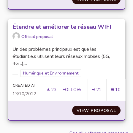
Étendre et améliorer le réseau WIFI
Official proposal
Un des problèmes principaux est que les
étudiant.e.s utilisent leurs réseaux mobiles (5G,
4G…),...
Filter results for scope: Numérique et Environnement
Numérique et Environnement
Filter results for category:
CREATED AT
23
23 FOLLOWERS
FOLLOW
21
10
13/10/2022
ÉTENDRE ET AMÉLIORER LE RÉ
VIEW PROPOSAL
ÉTENDR