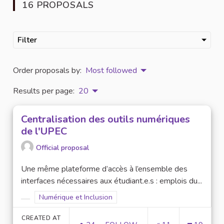
16 PROPOSALS
Filter
Order proposals by:
Most followed
Results per page:
20
Centralisation des outils numériques
de l'UPEC
Official proposal
Une même plateforme d’accès à l’ensemble des
interfaces nécessaires aux étudiant.e.s : emplois du...
Filter results for scope: Numérique et Inclusion
Numérique et Inclusion
Filter results for category:
CREATED AT