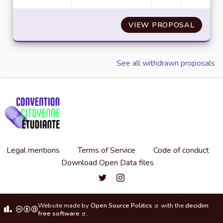
VIEW PROPOSAL
ACCÈS 
See all withdrawn proposals
Legal mentions
Terms of Service
Code of conduct
Download Open Data files
Convention citoyenne étudiante de l'
Convention citoyenne étudiante 
Website made by
Open Source Politics
with the
decidim
(External link)
free software
.
(External link)