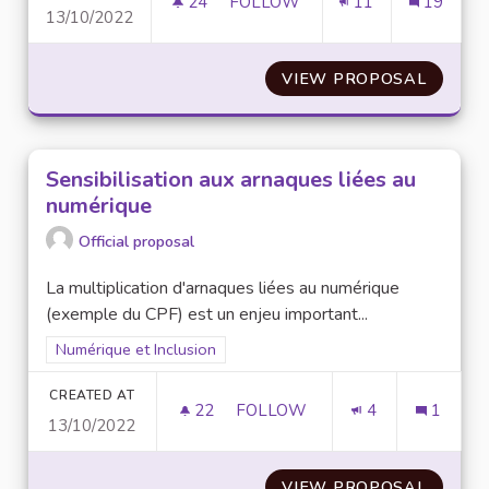
24
24 FOLLOWERS
FOLLOW
11
19
13/10/2022
CENTRALISATION DES OUTILS 
VIEW PROPOSAL
CENTRA
Sensibilisation aux arnaques liées au
numérique
Official proposal
La multiplication d'arnaques liées au numérique
(exemple du CPF) est un enjeu important...
Filter results for scope: Numérique et Inclusion
Numérique et Inclusion
CREATED AT
22
22 FOLLOWERS
FOLLOW
4
1
13/10/2022
SENSIBILISATION AUX ARNAQU
VIEW PROPOSAL
SENSIB