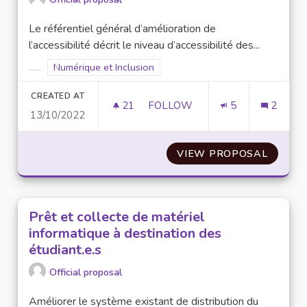
Le référentiel général d’amélioration de
l’accessibilité décrit le niveau d’accessibilité des...
Filter results for scope: Numérique et Inclusion
Numérique et Inclusion
Filter results for category:
CREATED AT
21
21 FOLLOWERS
FOLLOW
5
2
13/10/2022
SOUMETTRE LES OUTILS NUMÉ
VIEW PROPOSAL
SOUMET
Prêt et collecte de matériel
informatique à destination des
étudiant.e.s
Official proposal
Améliorer le système existant de distribution du