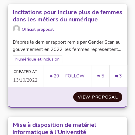
Incitations pour inclure plus de femmes
dans les métiers du numérique
Official proposal
D'après le dernier rapport remis par Gender Scan au
gouvernement en 2022, les femmes représentent...
Filter results for scope: Numérique et Inclusion
Numérique et Inclusion
CREATED AT
20
20 FOLLOWERS
FOLLOW
5
3
13/10/2022
INCITATIONS POUR INCLURE 
VIEW PROPOSAL
INCITA
Mise à disposition de matériel
informatique à l'Université