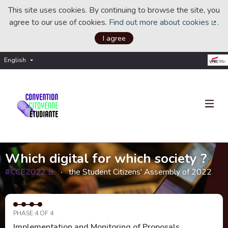
This site uses cookies. By continuing to browse the site, you
agree to our use of cookies.
Find out more about cookies
.
(Ext
I agree
English
Choisir la langue
Choose language
Which digital for which society ?
#CCE2022
the Student Citizens' Assembly of 2022
(External link)
PHASE 4 OF 4
Implementation and Monitoring of Proposals