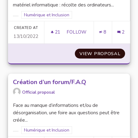
matériel informatique : récolte des ordinateurs...
Filter results for scope: Numérique et Inclusion
Numérique et Inclusion
Filter results for category:
CREATED AT
21
21 FOLLOWERS
FOLLOW
8
2
13/10/2022
PRÊT ET COLLECTE DE MATÉRI
VIEW PROPOSAL
PRÊT E
Création d’un forum/F.A.Q
Official proposal
Face au manque d’informations et/ou de
désorganisation, une foire aux questions peut être
créée...
Filter results for scope: Numérique et Inclusion
Numérique et Inclusion
Filter results for category: