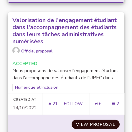
Valorisation de l'engagement étudiant
dans l'accompagnement des étudiants
dans leurs tâches administratives
numérisées
Official proposal
ACCEPTED
Nous proposons de valoriser l'engagement étudiant
dans l'accompagne des étudiants de l'UPEC dans...
Filter results for scope: Numérique et Inclusion
Numérique et Inclusion
CREATED AT
21
21 FOLLOWERS
FOLLOW
6
2
14/10/2022
VALORISATION DE L'ENGAGEM
VIEW PROPOSAL
VALORI