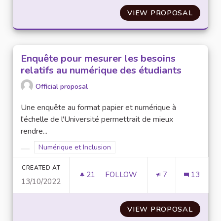
VIEW PROPOSAL
CRÉATI
Enquête pour mesurer les besoins
relatifs au numérique des étudiants
Official proposal
Une enquête au format papier et numérique à
l'échelle de l'Université permettrait de mieux
rendre...
Filter results for scope: Numérique et Inclusion
Numérique et Inclusion
Filter results for category:
CREATED AT
21
21 FOLLOWERS
FOLLOW
7
13
13/10/2022
ENQUÊTE POUR MESURER LES 
VIEW PROPOSAL
ENQUÊT