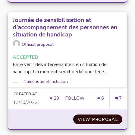
Journée de sensibilisation et
d’accompagnement des personnes en
situation de handicap
Official proposal
ACCEPTED
Faire venir des intervenant.e.s en situation de
handicap. Un moment serait dédié pour leurs...
Filter results for scope: Numérique et Inclusion
Numérique et Inclusion
Filter results for category:
CREATED AT
20
20 FOLLOWERS
FOLLOW
6
7
13/10/2022
JOURNÉE DE SENSIBILISATIO
VIEW PROPOSAL
JOURNÉ