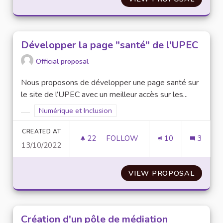
Développer la page "santé" de l'UPEC
Official proposal
Nous proposons de développer une page santé sur
le site de l’UPEC avec un meilleur accès sur les...
Filter results for scope: Numérique et Inclusion
Numérique et Inclusion
Filter results for category:
CREATED AT
22
22 FOLLOWERS
FOLLOW
10
3
13/10/2022
DÉVELOPPER LA PAGE "SANTÉ"
VIEW PROPOSAL
DÉVELO
Création d'un pôle de médiation