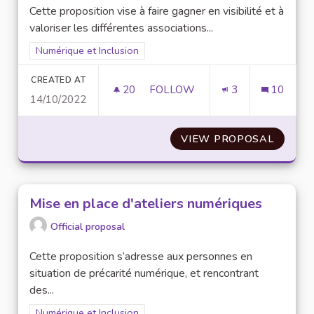
Cette proposition vise à faire gagner en visibilité et à
valoriser les différentes associations...
Filter results for scope: Numérique et Inclusion
Numérique et Inclusion
CREATED AT
20
20 FOLLOWERS
FOLLOW
3
10
14/10/2022
VALORISER LES ASSOCIATION
VIEW PROPOSAL
VALORI
Mise en place d'ateliers numériques
Official proposal
Cette proposition s’adresse aux personnes en
situation de précarité numérique, et rencontrant
des...
Filter results for scope: Numérique et Inclusion
Numérique et Inclusion