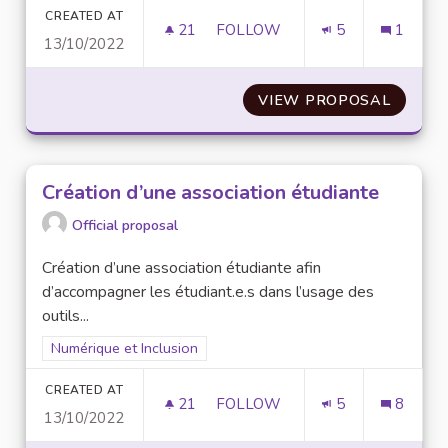
CREATED AT
21
21 FOLLOWERS
FOLLOW
5
1
13/10/2022
CRÉATION D’UN FORUM/F.A.Q
VIEW PROPOSAL
CRÉATI
Création d’une association étudiante
Official proposal
Création d’une association étudiante afin
d’accompagner les étudiant.e.s dans l’usage des
outils...
Filter results for scope: Numérique et Inclusion
Numérique et Inclusion
CREATED AT
21
21 FOLLOWERS
FOLLOW
5
8
13/10/2022
CRÉATION D’UNE ASSOCIATIO