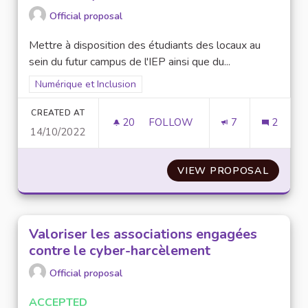
Official proposal
Mettre à disposition des étudiants des locaux au
sein du futur campus de l'IEP ainsi que du...
Filter results for scope: Numérique et Inclusion
Numérique et Inclusion
CREATED AT
20
20 FOLLOWERS
FOLLOW
7
2
14/10/2022
MISE À DISPOSITION DE MATÉR
VIEW PROPOSAL
MISE À
Valoriser les associations engagées
contre le cyber-harcèlement
Official proposal
ACCEPTED