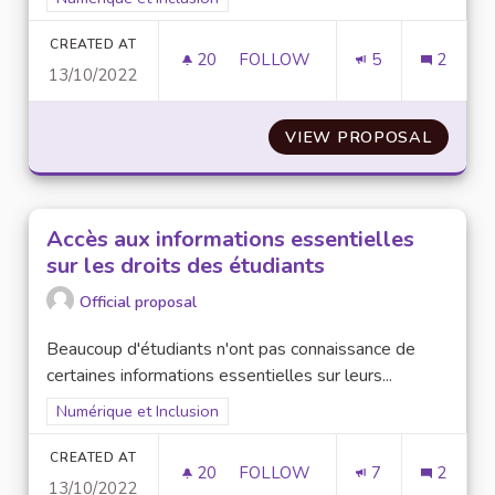
CREATED AT
20
20 FOLLOWERS
FOLLOW
5
2
13/10/2022
MISE EN PLACE D'ATELIERS N
VIEW PROPOSAL
MISE E
Accès aux informations essentielles
sur les droits des étudiants
Official proposal
Beaucoup d'étudiants n'ont pas connaissance de
certaines informations essentielles sur leurs...
Filter results for scope: Numérique et Inclusion
Numérique et Inclusion
CREATED AT
20
20 FOLLOWERS
FOLLOW
7
2
13/10/2022
ACCÈS AUX INFORMATIONS ES