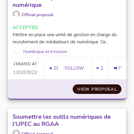
numérique
Official proposal
ACCEPTED
Mettre en place une unité de gestion en charge du
recrutement de médiateurs de numérique. Ce...
Filter results for scope: Numérique et Inclusion
Numérique et Inclusion
Filter results for category:
CREATED AT
21
21 FOLLOWERS
FOLLOW
2
7
13/10/2022
CRÉATION D'UN PÔLE DE MÉD
VIEW PROPOSAL
CRÉATI
Soumettre les outils numériques de
l'UPEC au RGAA
Official proposal