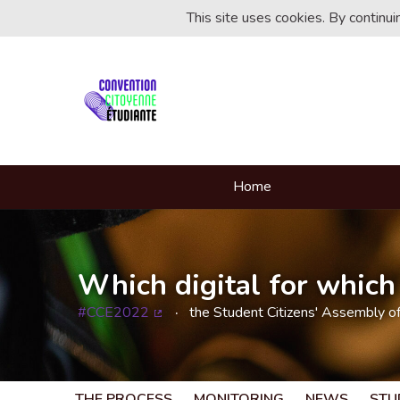
This site uses cookies. By continu
Home
Which digital for which 
#CCE2022
the Student Citizens' Assembly o
(External link)
THE PROCESS
MONITORING
NEWS
STU