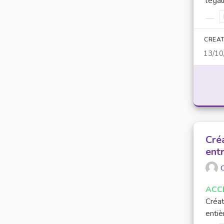
l’éga
Filt
CREAT
13/10
Cré
entr
O
ACC
Créat
entiè