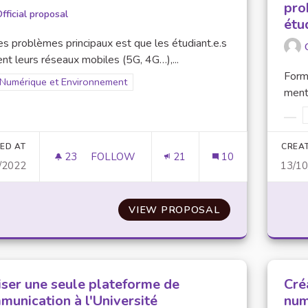
pro
fficial proposal
étu
s problèmes principaux est que les étudiant.e.s
sent leurs réseaux mobiles (5G, 4G…),...
Form
Filter results for scope: Numérique et Environnement
Numérique et Environnement
er results for category:
menta
Filt
ED AT
CREA
23
23 FOLLOWERS
FOLLOW
21
10
/2022
13/1
ÉTENDRE ET AMÉLIORER LE RÉSEAU WIFI
VIEW PROPOSAL
ÉTENDRE ET AM
liser une seule plateforme de
Cré
munication à l'Université
num