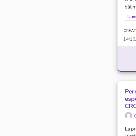
bâtim
Filt
Num
CREAT
14/10
Per
esp
CR
O
La pr