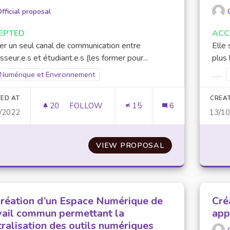
fficial proposal
EPTED
ACC
ser un seul canal de communication entre
Elle 
sseur.e.s et étudiant.e.s (les former pour...
plus 
Filter results for scope: Numérique et Environnement
Numérique et Environnement
er results for category:
Filt
ED AT
CREA
20
20 FOLLOWERS
FOLLOW
15
6
/2022
13/1
UTILISER UNE SEULE PLATEFORME DE CO
VIEW PROPOSAL
UTILISER UNE S
création d’un Espace Numérique de
Cré
vail commun permettant la
app
tralisation des outils numériques