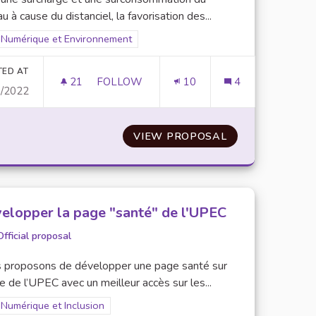
u à cause du distanciel, la favorisation des...
Filter results for scope: Numérique et Environnement
Numérique et Environnement
er results for category:
TED AT
21
21 FOLLOWERS
FOLLOW
10
4
0/2022
QUE DES BÂTIMENTS
FAVORISER LES COURS EN PRÉSENTIEL
CONSOMMATION ÉNERGÉTIQUE DES BÂTIMENTS
VIEW PROPOSAL
FAVORISER LES
elopper la page "santé" de l'UPEC
Official proposal
 proposons de développer une page santé sur
te de l’UPEC avec un meilleur accès sur les...
Filter results for scope: Numérique et Inclusion
Numérique et Inclusion