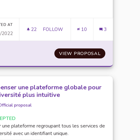
er results for category:
TED AT
22
22 FOLLOWERS
FOLLOW
10
3
0/2022
EN ESPÈCE AUX CAFÉTÉRIAS ET CANTINES DU CROUS
DÉVELOPPER LA PAGE "SANTÉ" DE L'UPE
 ÉTUDIANTS DE RÉGLER EN ESPÈCE AUX CAFÉTÉRIAS ET
VIEW PROPOSAL
DÉVELOPPER LA
enser une plateforme globale pour
iversité plus intuitive
Official proposal
EPTED
r une plateforme regroupant tous les services de
versité avec un identifiant unique.