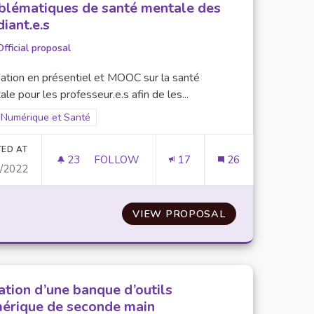
blématiques de santé mentale des
diant.e.s
Official proposal
ation en présentiel et MOOC sur la santé
le pour les professeur.e.s afin de les...
Filter results for scope: Numérique et Santé
Numérique et Santé
er results for category:
TED AT
23
23 FOLLOWERS
FOLLOW
17
26
0/2022
FORMATION DU CORPS ENSEIGNANT SUR 
ÉLIORER LE RÉSEAU WIFI
VIEW PROPOSAL
FORMATION DU 
ation d’une banque d’outils
érique de seconde main