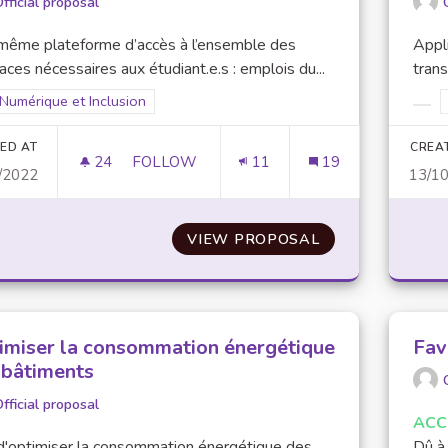
fficial proposal
même plateforme d’accès à l’ensemble des
Appli
faces nécessaires aux étudiant.e.s : emplois du...
trans
Filter results for scope: Numérique et Inclusion
Numérique et Inclusion
er results for category:
Filt
ED AT
CREA
24
24 FOLLOWERS
FOLLOW
11
19
/2022
13/1
CENTRALISATION DES OUTILS NUMÉRIQUE
VIEW PROPOSAL
CENTRALISATIO
imiser la consommation énergétique
Fav
 bâtiments
fficial proposal
ACC
d'optimiser la consommation énergétique des
Dû à