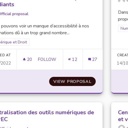
diants
Dans
fficial proposal
propo
pouvons voir un manque d’accessibilité à nos
Fil
Num
mations dû à un trop grand nombre...
er results for scope: Numérique et Droit
rique et Droit
ED AT
CREA
20
20 FOLLOWERS
FOLLOW
12
27
/2022
14/1
LA CRÉATION D’UN ESPACE NUMÉRIQUE D
VIEW PROPOSAL
LA CRÉATION D
tralisation des outils numériques de
Cen
PEC
et 