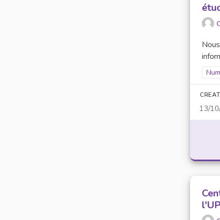
étu
O
Nous 
infor
Filt
Numé
CREAT
13/10
Cen
l'U