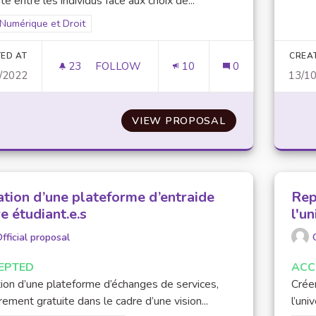
lité entre les individus face aux choix de...
Filt
Filter results for scope: Numérique et Droit
Numérique et Droit
er results for category:
ED AT
CREA
23
23 FOLLOWERS
FOLLOW
10
0
/2022
13/1
PERMETTRE AUX ÉTUDIANTS DE RÉGLER 
VIEW PROPOSAL
PERMETTRE AUX
ation d’une plateforme d’entraide
Rep
e étudiant.e.s
l'un
fficial proposal
EPTED
ACC
ion d’une plateforme d’échanges de services,
Crée
rement gratuite dans le cadre d’une vision...
l’uni