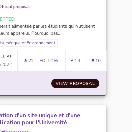
Official proposal
EPTED
serait alimentée par les étudiants qui n’utilisent
leurs appareils. Pourquoi pas...
Filter results for scope: Numérique et Environnement
Numérique et Environnement
er results for category:
TED AT
21
21 FOLLOWERS
FOLLOW
13
10
0/2022
MMUNICATION À L'UNIVERSITÉ
CRÉATION D’UNE BANQUE D’OUTILS NUM
EULE PLATEFORME DE COMMUNICATION À L'UNIVERSITÉ
VIEW PROPOSAL
CRÉATION D’UN
ation d'un site unique et d'une
lication pour l'Université