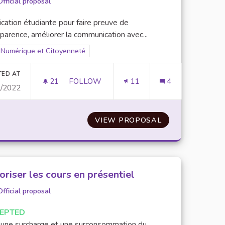
Official proposal
cation étudiante pour faire preuve de
parence, améliorer la communication avec...
Filter results for scope: Numérique et Citoyenneté
Numérique et Citoyenneté
er results for category:
TED AT
21
21 FOLLOWERS
FOLLOW
11
4
0/2022
S DE L'UPEC
CENTRALISATION DES SITES WEB DE L’U
N DES OUTILS NUMÉRIQUES DE L'UPEC
VIEW PROPOSAL
CENTRALISATIO
oriser les cours en présentiel
Official proposal
EPTED
 une surcharge et une surconsommation du