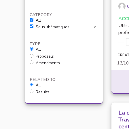
O
CATEGORY
ACC
All
Utili
Sous-thématiques
profe
TYPE
Filt
All
CREAT
Proposals
Amendments
13/10
RELATED TO
All
Results
La 
Tra
cen