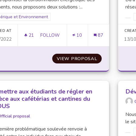
ents, nous proposons deux solutions :...
résea
er results for scope: Numérique et Environnement
érique et Environnement
Filt
ED AT
CREA
21
21 FOLLOWERS
FOLLOW
10
87
/2022
13/1
OPTIMISER LA CONSOMMATION ÉNERGÉTI
VIEW PROPOSAL
OPTIMISER LA 
mettre aux étudiants de régler en
Dév
èce aux cafétérias et cantines du
OUS
Nous
fficial proposal
le si
emière problématique soulevée renvoie à