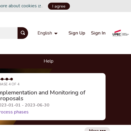
more about cookies
.
I agree
(External link)
Sign Up
Sign In
English
Choisir la langue
Choose language
Help
HASE 4 OF 4
mplementation and Monitoring of
roposals
023-01-01 - 2023-06-30
rocess phases
More