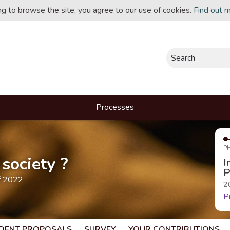
ing to browse the site, you agree to our use of cookies.
Find out 
Search
Processes
P
society ?
I
P
f 2022
2
P
DENT PROPOSALS
SURVEY
YOUR CONTRIBUTIONS