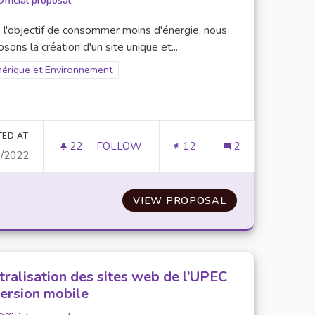
Official proposal
 l'objectif de consommer moins d'énergie, nous
sons la création d'un site unique et...
ter results for scope: Numérique et Environnement
érique et Environnement
TED AT
22
22 FOLLOWERS
FOLLOW
12
2
0/2022
E TRAVAIL COMMUN PERMETTANT LA CENTRALISATION DES 
CRÉATION D'UN SITE UNIQUE ET D'UNE A
’UN ESPACE NUMÉRIQUE DE TRAVAIL COMMUN PERMETTAN
VIEW PROPOSAL
CRÉATION D'UN 
tralisation des sites web de l’UPEC
version mobile