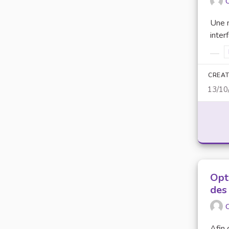
O
Une 
inter
Filt
CREAT
13/10
Opt
des
O
Afin 