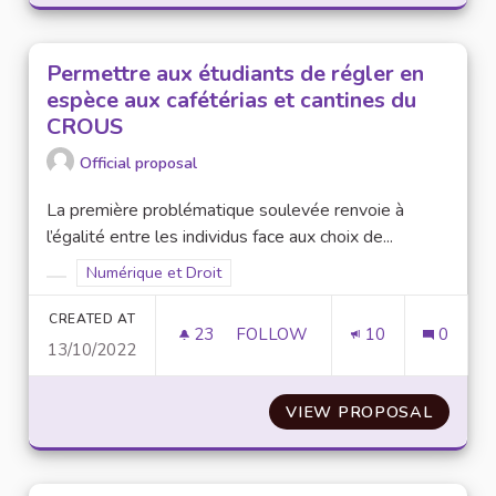
Permettre aux étudiants de régler en
espèce aux cafétérias et cantines du
CROUS
Official proposal
La première problématique soulevée renvoie à
l’égalité entre les individus face aux choix de...
Filter results for scope: Numérique et Droit
Numérique et Droit
Filter results for category:
CREATED AT
23
23 FOLLOWERS
FOLLOW
10
0
13/10/2022
PERMETTRE AUX ÉTUDIANTS DE
VIEW PROPOSAL
PERMET