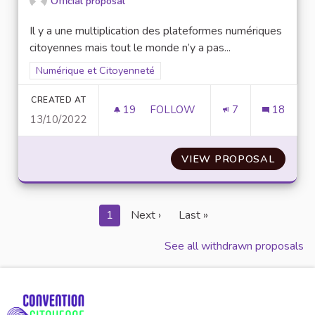
Official proposal
Il y a une multiplication des plateformes numériques
citoyennes mais tout le monde n’y a pas...
Filter results for scope: Numérique et Citoyenneté
Numérique et Citoyenneté
CREATED AT
19
19 FOLLOWERS
FOLLOW
7
18
13/10/2022
APPROFONDIR LA LUTTE CONT
VIEW PROPOSAL
APPROF
1
Next ›
Last »
See all withdrawn proposals