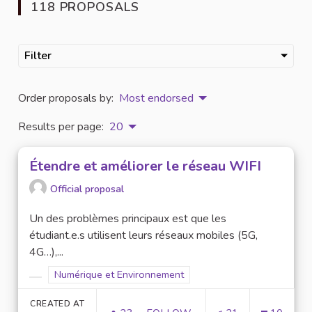
118 PROPOSALS
Filter
Order proposals by:
Most endorsed
Results per page:
20
Étendre et améliorer le réseau WIFI
Official proposal
Un des problèmes principaux est que les
étudiant.e.s utilisent leurs réseaux mobiles (5G,
4G…),...
Filter results for scope: Numérique et Environnement
Numérique et Environnement
Filter results for category:
CREATED AT