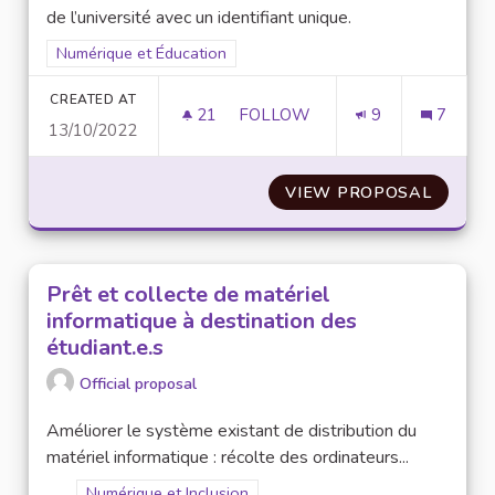
de l’université avec un identifiant unique.
Filter results for scope: Numérique et Éducation
Numérique et Éducation
CREATED AT
21
21 FOLLOWERS
FOLLOW
9
7
13/10/2022
REPENSER UNE PLATEFORME GL
VIEW PROPOSAL
REPENS
Prêt et collecte de matériel
informatique à destination des
étudiant.e.s
Official proposal
Améliorer le système existant de distribution du
matériel informatique : récolte des ordinateurs...
Filter results for scope: Numérique et Inclusion
Numérique et Inclusion