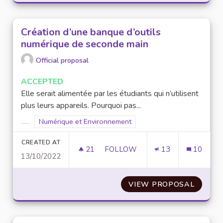
Création d’une banque d’outils
numérique de seconde main
Official proposal
ACCEPTED
Elle serait alimentée par les étudiants qui n’utilisent
plus leurs appareils. Pourquoi pas...
Filter results for scope: Numérique et Environnement
Numérique et Environnement
Filter results for category:
CREATED AT
21
21 FOLLOWERS
FOLLOW
13
10
13/10/2022
CRÉATION D’UNE BANQUE D’OU
VIEW PROPOSAL
CRÉATI