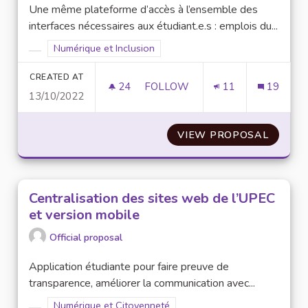
Une même plateforme d’accès à l’ensemble des
interfaces nécessaires aux étudiant.e.s : emplois du...
Filter results for scope: Numérique et Inclusion
Numérique et Inclusion
Filter results for category:
CREATED AT
24
24 FOLLOWERS
FOLLOW
11
19
13/10/2022
CENTRALISATION DES OUTILS 
VIEW PROPOSAL
CENTRA
Centralisation des sites web de l’UPEC
et version mobile
Official proposal
Application étudiante pour faire preuve de
transparence, améliorer la communication avec...
Filter results for scope: Numérique et Citoyenneté
Numérique et Citoyenneté