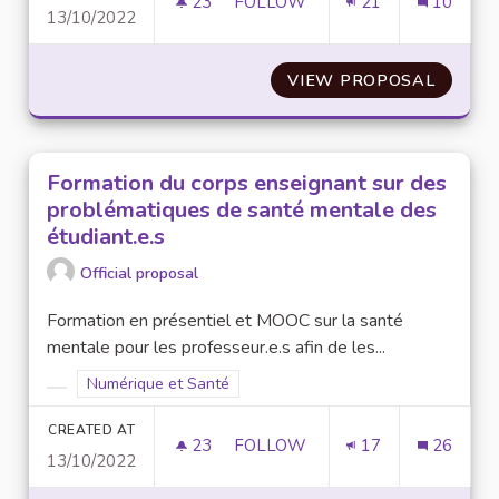
23
23 FOLLOWERS
FOLLOW
21
10
13/10/2022
ÉTENDRE ET AMÉLIORER LE RÉ
VIEW PROPOSAL
ÉTENDR
Formation du corps enseignant sur des
problématiques de santé mentale des
étudiant.e.s
Official proposal
Formation en présentiel et MOOC sur la santé
mentale pour les professeur.e.s afin de les...
Filter results for scope: Numérique et Santé
Numérique et Santé
Filter results for category:
CREATED AT
23
23 FOLLOWERS
FOLLOW
17
26
13/10/2022
FORMATION DU CORPS ENSEIGN