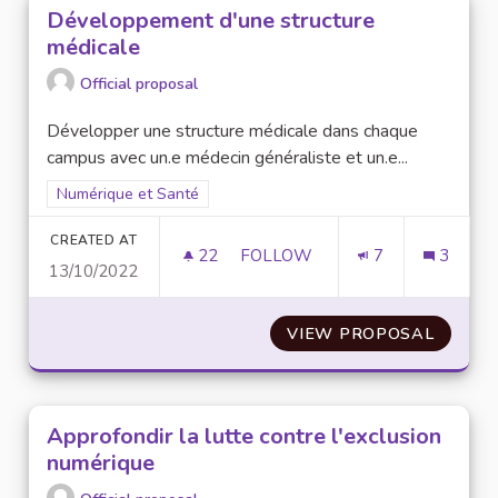
Développement d'une structure
médicale
Official proposal
Développer une structure médicale dans chaque
campus avec un.e médecin généraliste et un.e...
Filter results for scope: Numérique et Santé
Numérique et Santé
CREATED AT
22
22 FOLLOWERS
FOLLOW
7
3
13/10/2022
DÉVELOPPEMENT D'UNE STRU
VIEW PROPOSAL
DÉVEL
Approfondir la lutte contre l'exclusion
numérique