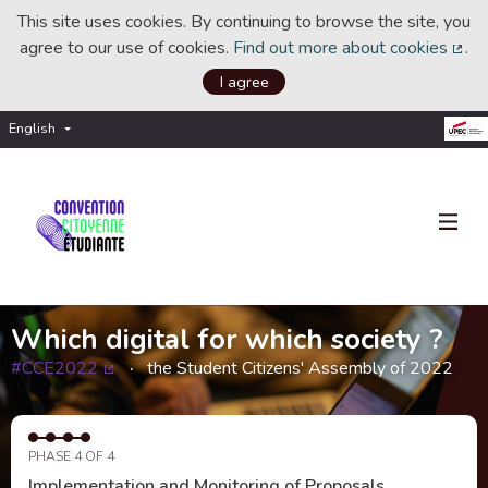
This site uses cookies. By continuing to browse the site, you
agree to our use of cookies.
Find out more about cookies
.
(Ext
I agree
English
Choisir la langue
Choose language
Which digital for which society ?
#CCE2022
the Student Citizens' Assembly of 2022
(External link)
PHASE 4 OF 4
Implementation and Monitoring of Proposals