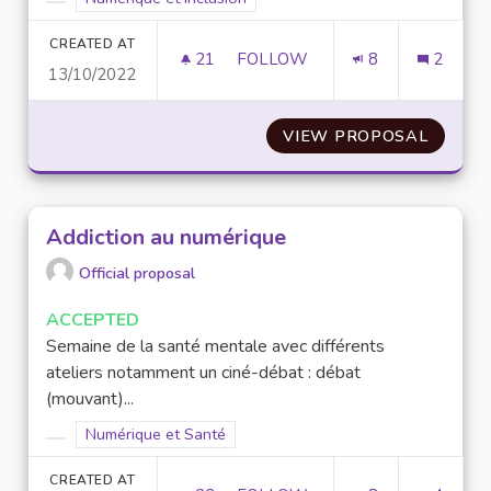
Filter results for category:
CREATED AT
21
21 FOLLOWERS
FOLLOW
8
2
13/10/2022
PRÊT ET COLLECTE DE MATÉRI
VIEW PROPOSAL
PRÊT E
Addiction au numérique
Official proposal
ACCEPTED
Semaine de la santé mentale avec différents
ateliers notamment un ciné-débat : débat
(mouvant)...
Filter results for scope: Numérique et Santé
Numérique et Santé
Filter results for category:
CREATED AT