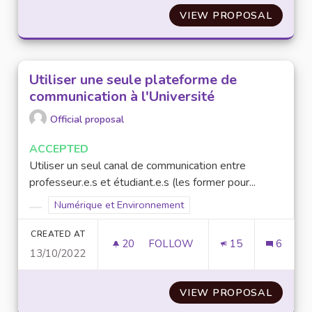
VIEW PROPOSAL
FORMAT
Utiliser une seule plateforme de
communication à l'Université
Official proposal
ACCEPTED
Utiliser un seul canal de communication entre
professeur.e.s et étudiant.e.s (les former pour...
Filter results for scope: Numérique et Environnement
Numérique et Environnement
Filter results for category:
CREATED AT
20
20 FOLLOWERS
FOLLOW
15
6
13/10/2022
UTILISER UNE SEULE PLATEFO
VIEW PROPOSAL
UTILIS