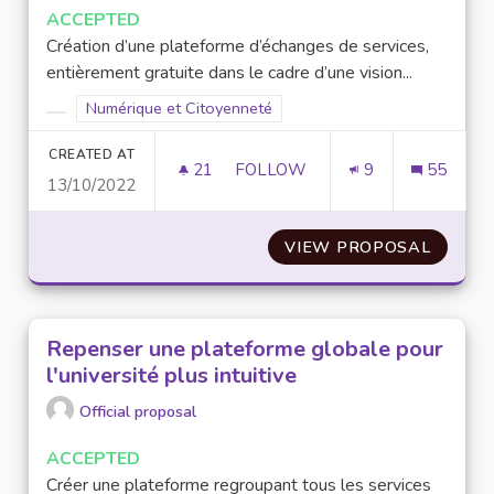
ACCEPTED
Création d’une plateforme d’échanges de services,
entièrement gratuite dans le cadre d’une vision...
Filter results for scope: Numérique et Citoyenneté
Numérique et Citoyenneté
Filter results for category:
CREATED AT
21
21 FOLLOWERS
FOLLOW
9
55
13/10/2022
CRÉATION D’UNE PLATEFORME 
VIEW PROPOSAL
CRÉATI
Repenser une plateforme globale pour
l'université plus intuitive
Official proposal
ACCEPTED
Créer une plateforme regroupant tous les services