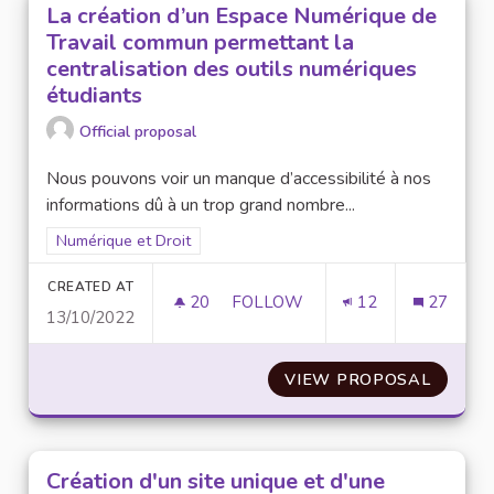
La création d’un Espace Numérique de
Travail commun permettant la
centralisation des outils numériques
étudiants
Official proposal
Nous pouvons voir un manque d’accessibilité à nos
informations dû à un trop grand nombre...
Filter results for scope: Numérique et Droit
Numérique et Droit
CREATED AT
20
20 FOLLOWERS
FOLLOW
12
27
13/10/2022
LA CRÉATION D’UN ESPACE NU
VIEW PROPOSAL
LA CRÉ
Création d'un site unique et d'une