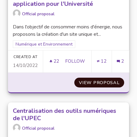
application pour l'Université
Official proposal
Dans l'objectif de consommer moins d'énergie, nous
proposons la création d'un site unique et...
Filter results for scope: Numérique et Environnement
Numérique et Environnement
CREATED AT
22
22 FOLLOWERS
FOLLOW
12
2
14/10/2022
CRÉATION D'UN SITE UNIQUE E
VIEW PROPOSAL
CRÉATI
Centralisation des outils numériques
de l'UPEC
Official proposal