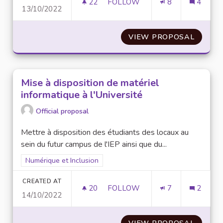
22
22 FOLLOWERS
FOLLOW
8
4
13/10/2022
ADDICTION AU NUMÉRIQUE
VIEW PROPOSAL
ADDIC
Mise à disposition de matériel
informatique à l'Université
Official proposal
Mettre à disposition des étudiants des locaux au
sein du futur campus de l'IEP ainsi que du...
Filter results for scope: Numérique et Inclusion
Numérique et Inclusion
CREATED AT
20
20 FOLLOWERS
FOLLOW
7
2
14/10/2022
MISE À DISPOSITION DE MATÉR
VIEW PROPOSAL
MISE À