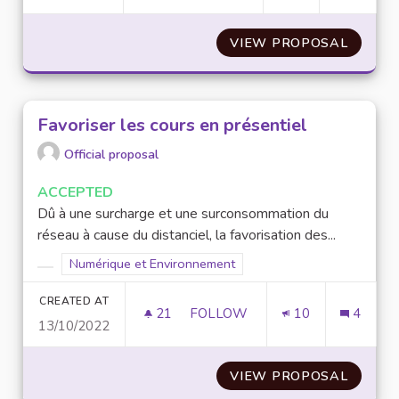
VIEW PROPOSAL
OPTIM
Favoriser les cours en présentiel
Official proposal
ACCEPTED
Dû à une surcharge et une surconsommation du
réseau à cause du distanciel, la favorisation des...
Filter results for scope: Numérique et Environnement
Numérique et Environnement
Filter results for category:
CREATED AT
21
21 FOLLOWERS
FOLLOW
10
4
13/10/2022
FAVORISER LES COURS EN PRÉ
VIEW PROPOSAL
FAVORI