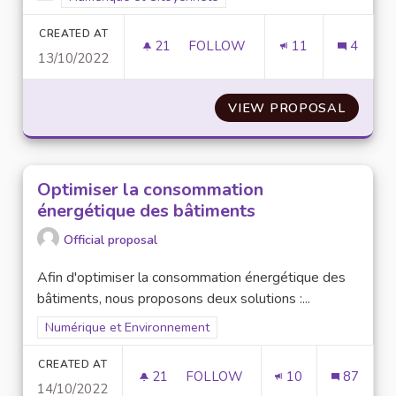
Filter results for category:
CREATED AT
21
21 FOLLOWERS
FOLLOW
11
4
13/10/2022
CENTRALISATION DES SITES W
VIEW PROPOSAL
CENTRA
Optimiser la consommation
énergétique des bâtiments
Official proposal
Afin d'optimiser la consommation énergétique des
bâtiments, nous proposons deux solutions :...
Filter results for scope: Numérique et Environnement
Numérique et Environnement
CREATED AT
21
21 FOLLOWERS
FOLLOW
10
87
14/10/2022
OPTIMISER LA CONSOMMATION