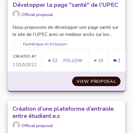
Développer la page "santé" de l'UPEC
Official proposal
Nous proposons de développer une page santé sur
le site de l’UPEC avec un meilleur accès sur les...
Filter results for scope: Numérique et Inclusion
Numérique et Inclusion
Filter results for category:
CREATED AT
22
22 FOLLOWERS
FOLLOW
10
3
13/10/2022
DÉVELOPPER LA PAGE "SANTÉ"
VIEW PROPOSAL
DÉVELO
Création d’une plateforme d’entraide
entre étudiant.e.s
Official proposal