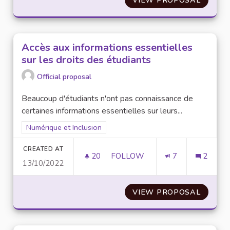
Accès aux informations essentielles
sur les droits des étudiants
Official proposal
Beaucoup d'étudiants n'ont pas connaissance de
certaines informations essentielles sur leurs...
Filter results for scope: Numérique et Inclusion
Numérique et Inclusion
CREATED AT
20
20 FOLLOWERS
FOLLOW
7
2
13/10/2022
ACCÈS AUX INFORMATIONS ES
VIEW PROPOSAL
ACCÈS 