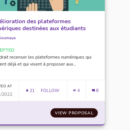
lioration des plateformes
ériques destinées aux étudiants
Soumaya
EPTED
udrait recenser les plateformes numériques qui
ent déjà et qui visent à proposer aux...
er results for category:
TED AT
21
21 FOLLOWERS
FOLLOW
4
8
1/2022
DONNÉES PERSONNELLES” SUR LE SITE INTERNET U-PEC.FR
AMÉLIORATION DES PLATEFORMES NUMÉ
UNE PAGE SPÉCIFIQUE “DONNÉES PERSONNELLES” SUR LE
VIEW PROPOSAL
AMÉLIORATION 