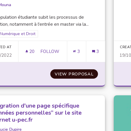
Mouna
pulation étudiante subit les processus de
tion, notamment à l'entrée en master via la...
Filter results for scope: Numérique et Droit
Numérique et Droit
er results for category:
TED AT
CREA
20
20 FOLLOWERS
FOLLOW
3
3
0/2022
19/1
AMÉLIORER L'INFORMATION DÉLIVRÉE 
VIEW PROPOSAL
AMÉLIORER L'I
égration d'une page spécifique
nnées personnelles” sur le site
rnet u-pec.fr
ucie Dupire