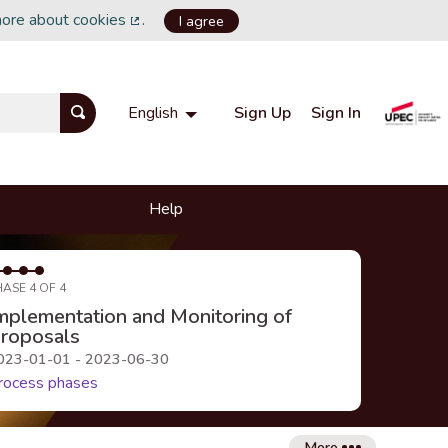
more about cookies
.
I agree
(External link)
Sign Up
Sign In
English
Choisir la langue
Choose language
Help
HASE 4 OF 4
mplementation and Monitoring of
roposals
023-01-01 - 2023-06-30
rocess phases
More