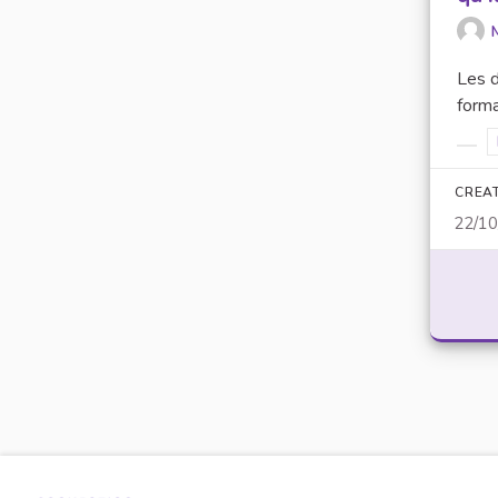
Les d
forma
Filt
CREA
22/1