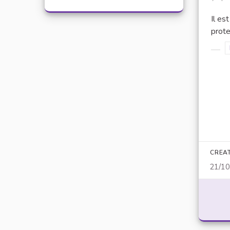
Il es
prote
Filt
CREA
21/1