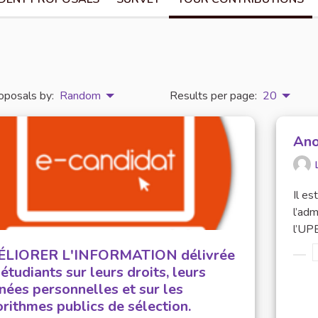
oposals by:
Random
Results per page:
20
Ano
Il e
l’adm
l’UPE
́LIORER L'INFORMATION délivrée
Filt
étudiants sur leurs droits, leurs
ées personnelles et sur les
orithmes publics de sélection.