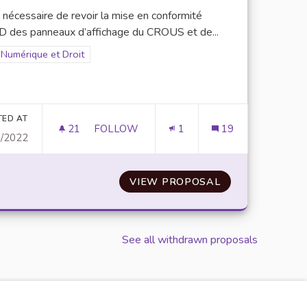
t nécessaire de revoir la mise en conformité
 des panneaux d’affichage du CROUS et de...
Filter results for scope: Numérique et Droit
Numérique et Droit
er results for category:
TED AT
21
21 FOLLOWERS
FOLLOW
1
19
0/2022
 UN PROCESSUS CLAIR ET EFFICACE DE RÉPONSE AUX DEMAN
MISE EN CONFORMITÉ RGPD DES PANNEA
ECTEURS DE MASTERS À UN PROCESSUS CLAIR ET EFFIC
VIEW PROPOSAL
MISE EN CONFO
See all withdrawn proposals