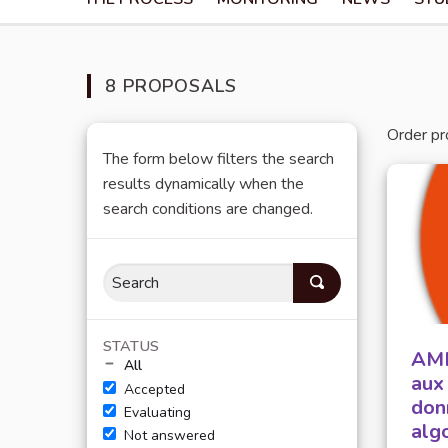
8 PROPOSALS
Order pr
The form below filters the search
results dynamically when the
search conditions are changed.
STATUS
AME
All
aux 
Accepted
donn
Evaluating
alg
Not answered