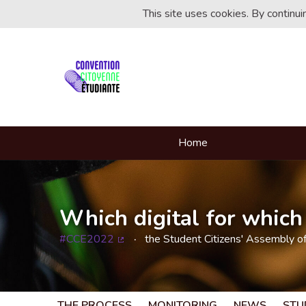
This site uses cookies. By continu
Home
Which digital for which 
#CCE2022
the Student Citizens' Assembly o
(External link)
THE PROCESS
MONITORING
NEWS
STU