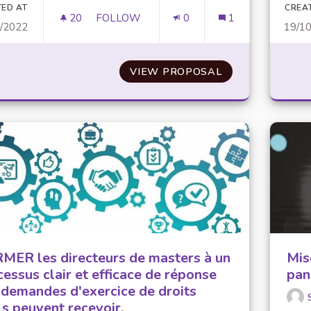
TED AT
CREA
20
20 FOLLOWERS
FOLLOW
0
1
0/2022
19/1
MISE EN PLACE D’UN PORTAIL SÉCURISÉ 
VIEW PROPOSAL
MISE EN PLACE 
MER les directeurs de masters à un
Mis
essus clair et efficace de réponse
pan
 demandes d'exercice de droits
ls peuvent recevoir.