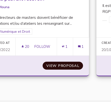
Il es
Mouna
RGPD
irecteurs de masters doivent bénéficier de
tions et/ou d’ateliers les renseignant sur...
Filt
Filter results for scope: Numérique et Droit
Numérique et Droit
er results for category:
TED AT
CREA
20
20 FOLLOWERS
FOLLOW
1
1
0/2022
20/1
FORMER LES DIRECTEURS DE MASTERS À
VIEW PROPOSAL
FORMER LES DIR