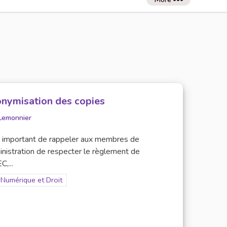
nymisation des copies
Lemonnier
st important de rappeler aux membres de
inistration de respecter le règlement de
C,...
Filter results for scope: Numérique et Droit
Numérique et Droit
er results for category: