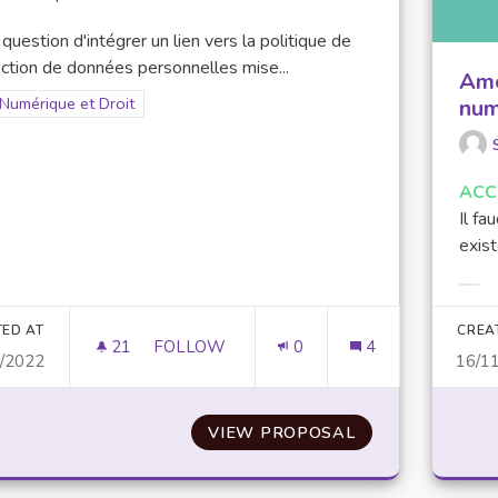
t question d'intégrer un lien vers la politique de
ction de données personnelles mise...
Amé
Filter results for scope: Numérique et Droit
Numérique et Droit
num
er results for category:
ACC
Il fa
exist
Filt
TED AT
CREA
21
21 FOLLOWERS
FOLLOW
0
4
0/2022
16/1
INTÉGRATION D'UNE PAGE SPÉCIFIQUE “
VIEW PROPOSAL
INTÉGRATION D'