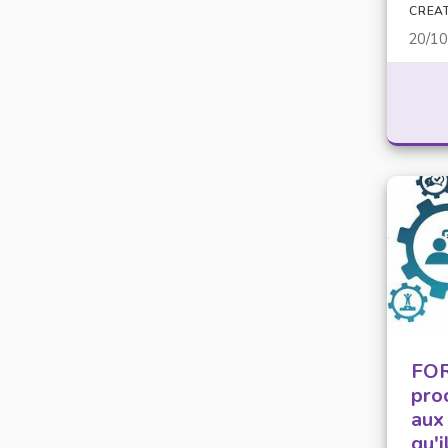
CREA
20/1
FOR
proc
aux
qu'i