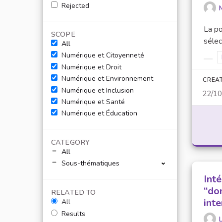
Rejected
La po
SCOPE
sélec
All
Numérique et Citoyenneté
Filt
Numérique et Droit
Numérique et Environnement
CREA
Numérique et Inclusion
22/1
Numérique et Santé
Numérique et Éducation
CATEGORY
All
Sous-thématiques
Int
“do
RELATED TO
inte
All
Results
L