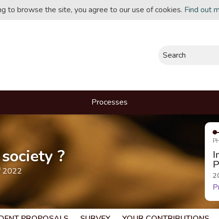
ing to browse the site, you agree to our use of cookies.
Find out 
Search
Processes
P
society ?
I
P
f 2022
2
P
DENT PROPOSALS
SURVEY
YOUR CONTRIBUTIONS