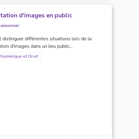
tation d'images en public
Lemonnier
ut distinguer différentes situations lors de la
tion d'images dans un lieu public...
Filter results for scope: Numérique et Droit
Numérique et Droit
er results for category: