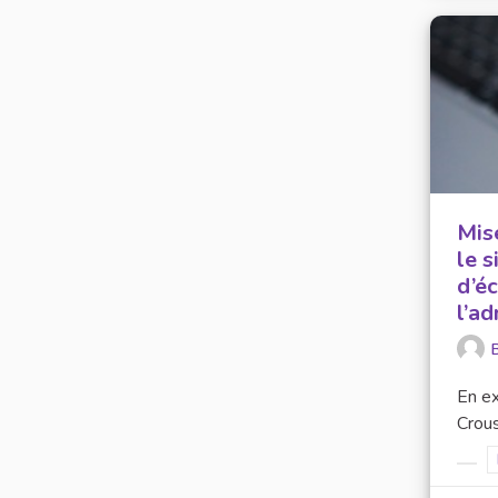
Mise
le s
d’éc
l’ad
En ex
Crous
Filt