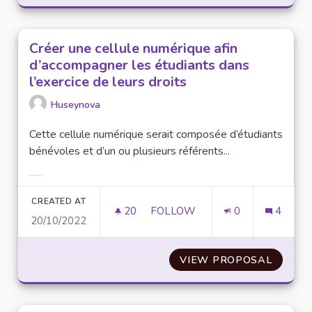
Créer une cellule numérique afin
d’accompagner les étudiants dans
l’exercice de leurs droits
Huseynova
Cette cellule numérique serait composée d’étudiants
bénévoles et d’un ou plusieurs référents...
Filter results for category:
CREATED AT
20
20 FOLLOWERS
FOLLOW
0
4
20/10/2022
CRÉER UNE CELLULE NUMÉRIQ
VIEW PROPOSAL
CRÉER 