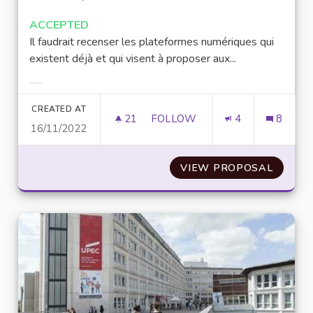
ACCEPTED
Il faudrait recenser les plateformes numériques qui
existent déjà et qui visent à proposer aux...
Filter results for category:
CREATED AT
21
21 FOLLOWERS
FOLLOW
4
8
16/11/2022
AMÉLIORATION DES PLATEFOR
VIEW PROPOSAL
AMÉLI