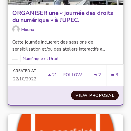
ORGANISER une « journée des droits
du numérique » à l’UPEC.
Mouna
Cette journée incluerait des sessions de
sensibilisation et/ou des ateliers interactifs à...
Filter results for scope: Numérique et Droit
Numérique et Droit
Filter results for category:
CREATED AT
21
21 FOLLOWERS
FOLLOW
2
3
22/10/2022
ORGANISER UNE « JOU
VIEW PROPOSAL
ORGANI