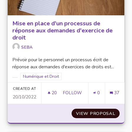
Mise en place d'un processus de
réponse aux demandes d'exercice de
droit
SEBA
Prévoir pour le personnel un processus écrit de
réponse aux demandes d'exercices de droits est...
Filter results for scope: Numérique et Droit
Numérique et Droit
Filter results for category:
CREATED AT
20
20 FOLLOWERS
FOLLOW
0
37
20/10/2022
MISE EN PLACE D'UN PROCESS
VIEW PROPOSAL
MISE E