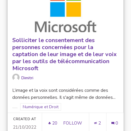
Solliciter le consentement des
personnes concernées pour la
captation de leur image et de leur voix
par les outils de télécommunication
Microsoft
Dimitri
L’image et la voix sont considérées comme des
données personnelles. Il s'agit même de données...
Filter results for scope: Numérique et Droit
Numérique et Droit
Filter results for category:
CREATED AT
20
20 FOLLOWERS
FOLLOW
2
0
21/10/2022
SOLLICITER LE CONSENTEMEN