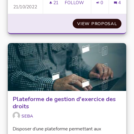
21
21 FOLLOWERS
FOLLOW
0
4
21/10/2022
INTÉGRATION D'UNE PAGE SPÉ
VIEW PROPOSAL
INTÉGR
Plateforme de gestion d'exercice des
droits
SEBA
Disposer d’une plateforme permettant aux