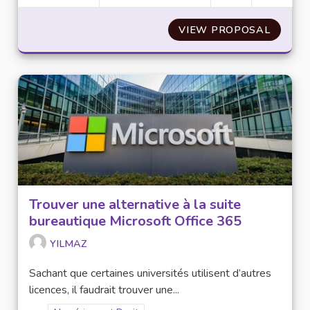
VIEW PROPOSAL
SOLLIC
Trouver une alternative à la suite
bureautique Microsoft Office 365
YILMAZ
Sachant que certaines universités utilisent d’autres
licences, il faudrait trouver une...