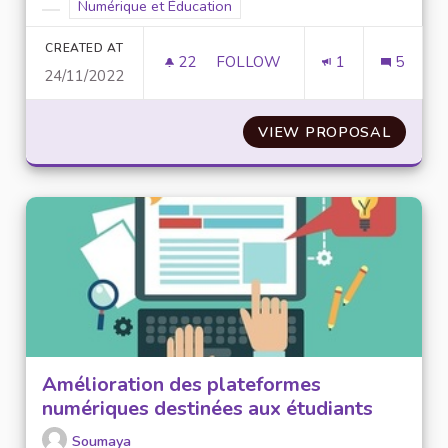
Filter results for scope: Numérique et Éducation
Numérique et Éducation
Filter results for category:
CREATED AT
22
22 FOLLOWERS
FOLLOW
1
5
24/11/2022
SENSIBILISER AUX MÉTIERS E
VIEW PROPOSAL
SENSIB
Amélioration des plateformes
numériques destinées aux étudiants
Soumaya