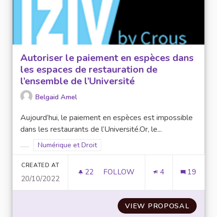
Autoriser le paiement en espèces dans
les espaces de restauration de
l’ensemble de l’Université
Belgaid Amel
Aujourd’hui, le paiement en espèces est impossible
dans les restaurants de l’Université.Or, le...
Filter results for scope: Numérique et Droit
Numérique et Droit
Filter results for category:
CREATED AT
22
22 FOLLOWERS
FOLLOW
4
19
20/10/2022
AUTORISER LE PAIEMENT EN E
VIEW PROPOSAL
AUTORI