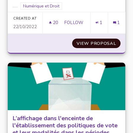
Filter results for scope: Numérique et Droit
Numérique et Droit
Filter results for category:
CREATED AT
20
20 FOLLOWERS
FOLLOW
1
1
22/10/2022
FORMER LES DIRECTEURS DE M
VIEW PROPOSAL
FORMER
L’affichage dans l'enceinte de
l'établissement des politiques de vote
et leur modalités dans les périodes