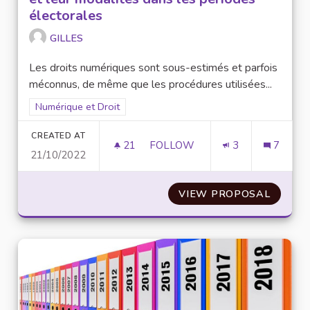
électorales
GILLES
Les droits numériques sont sous-estimés et parfois
méconnus, de même que les procédures utilisées...
Filter results for scope: Numérique et Droit
Numérique et Droit
CREATED AT
21
21 FOLLOWERS
FOLLOW
3
7
21/10/2022
L’AFFICHAGE DANS L'ENCEINT
VIEW PROPOSAL
L’AFFI