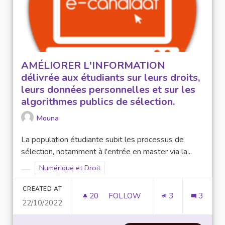
AMÉLIORER L'INFORMATION
délivrée aux étudiants sur leurs droits,
leurs données personnelles et sur les
algorithmes publics de sélection.
Mouna
La population étudiante subit les processus de
sélection, notamment à l'entrée en master via la...
Filter results for scope: Numérique et Droit
Numérique et Droit
Filter results for category:
CREATED AT
20
20 FOLLOWERS
FOLLOW
3
3
22/10/2022
AMÉLIORER L'INFORMATION D