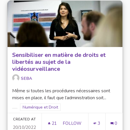
Sensibiliser en matière de droits et
libertés au sujet de la
vidéosurveillance
SEBA
Même si toutes les procédures nécessaires sont
mises en place, il faut que l’administration soit...
Filter results for scope: Numérique et Droit
Numérique et Droit
Filter results for category:
CREATED AT
21
21 FOLLOWERS
FOLLOW
3
0
20/10/2022
SENSIBILISER EN MATIÈRE DE