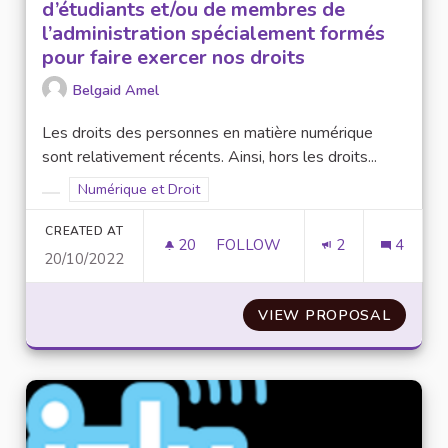
d’étudiants et/ou de membres de
l’administration spécialement formés
pour faire exercer nos droits
Belgaid Amel
Les droits des personnes en matière numérique
sont relativement récents. Ainsi, hors les droits...
Filter results for scope: Numérique et Droit
Numérique et Droit
Filter results for category:
CREATED AT
20
20 FOLLOWERS
FOLLOW
2
4
20/10/2022
CRÉATION D’UN COLLECTIF C
VIEW PROPOSAL
CRÉATI