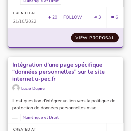
Filter results for scope: Numérique et Droit
Numérique et Droit
Filter results for category:
CREATED AT
20
20 FOLLOWERS
FOLLOW
3
6
21/10/2022
TROUVER UNE ALTERNATIVE À 
VIEW PROPOSAL
TROUVE
Intégration d'une page spécifique
“données personnelles” sur le site
internet u-pec.fr
Lucie Dupire
Il est question d'intégrer un lien vers la politique de
protection de données personnelles mise...
Filter results for scope: Numérique et Droit
Numérique et Droit
Filter results for category:
CREATED AT