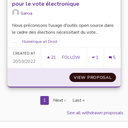
pour le vote électronique
Garcia
Nous préconisons l'usage d'outils open source dans
le cadre des élections nécessitant du vote...
Filter results for scope: Numérique et Droit
Numérique et Droit
Filter results for category:
CREATED AT
21
21 FOLLOWERS
FOLLOW
1
5
20/10/2022
PRIVILÉGIER LES SOLUTIONS 
VIEW PROPOSAL
PRIVIL
1
Next ›
Last »
See all withdrawn proposals