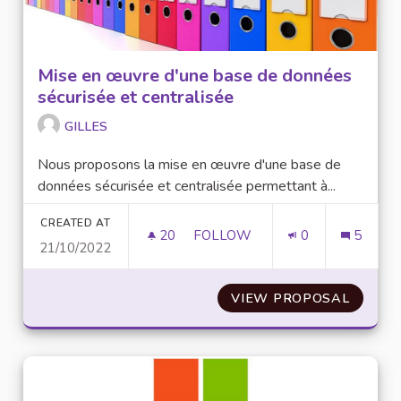
Mise en œuvre d'une base de données
sécurisée et centralisée
GILLES
Nous proposons la mise en œuvre d'une base de
données sécurisée et centralisée permettant à...
CREATED AT
20
20 FOLLOWERS
FOLLOW
0
5
21/10/2022
MISE EN ŒUVRE D'UNE BASE 
VIEW PROPOSAL
MISE E