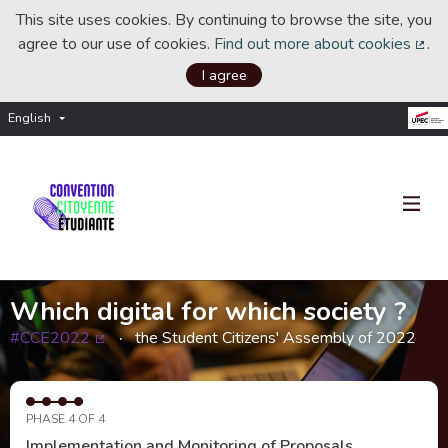
This site uses cookies. By continuing to browse the site, you
agree to our use of cookies.
Find out more about cookies
.
(Ext
I agree
English
Choisir la langue
Choose language
Which digital for which society ?
#CCE2022
the Student Citizens' Assembly of 2022
(External link)
PHASE 4 OF 4
Implementation and Monitoring of Proposals