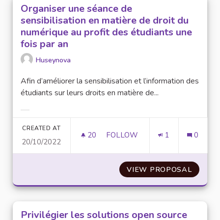
Organiser une séance de
sensibilisation en matière de droit du
numérique au profit des étudiants une
fois par an
Huseynova
Afin d’améliorer la sensibilisation et l’information des
étudiants sur leurs droits en matière de...
Filter results for category:
CREATED AT
20
20 FOLLOWERS
FOLLOW
1
0
20/10/2022
ORGANISER UNE SÉANCE DE SE
VIEW PROPOSAL
ORGANI
Privilégier les solutions open source