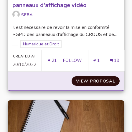
panneaux d'affichage vidéo
SEBA
Il est nécessaire de revoir la mise en conformité
RGPD des panneaux d’affichage du CROUS et de...
Filter results for scope: Numérique et Droit
Numérique et Droit
Filter results for category:
CREATED AT
21
21 FOLLOWERS
FOLLOW
1
19
20/10/2022
MISE EN CONFORMITÉ RGPD D
VIEW PROPOSAL
MISE E