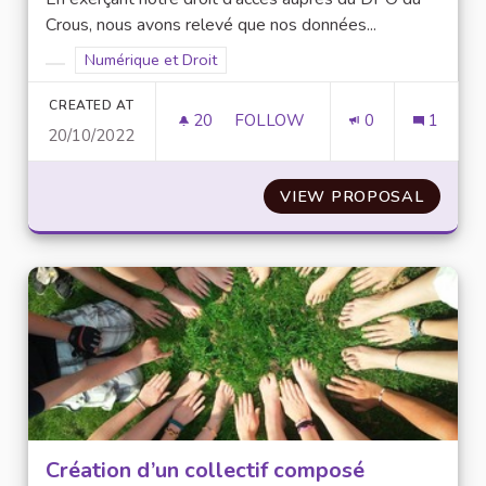
Crous, nous avons relevé que nos données...
Filter results for scope: Numérique et Droit
Numérique et Droit
Filter results for category:
CREATED AT
20
20 FOLLOWERS
FOLLOW
0
1
20/10/2022
MISE EN PLACE D’UN PORTAIL 
VIEW PROPOSAL
MISE E
Création d’un collectif composé