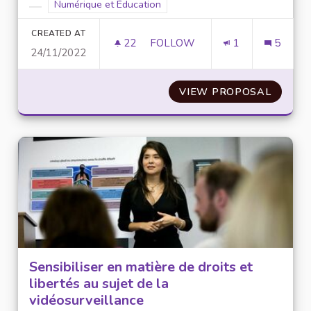
Filter results for scope: Numérique et Éducation
Numérique et Éducation
Filter results for category:
CREATED AT
22
22 FOLLOWERS
FOLLOW
1
5
24/11/2022
SENSIBILISER AUX MÉTIERS E
VIEW PROPOSAL
SENSIB
Sensibiliser en matière de droits et
libertés au sujet de la
vidéosurveillance