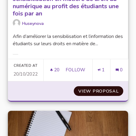
numérique au profit des étudiants une
fois par an
Huseynova
Afin d’améliorer la sensibilisation et l’information des
étudiants sur leurs droits en matière de...
Filter results for category:
CREATED AT
20
20 FOLLOWERS
FOLLOW
1
0
20/10/2022
ORGANISER UNE SÉANCE DE SE
VIEW PROPOSAL
ORGANI