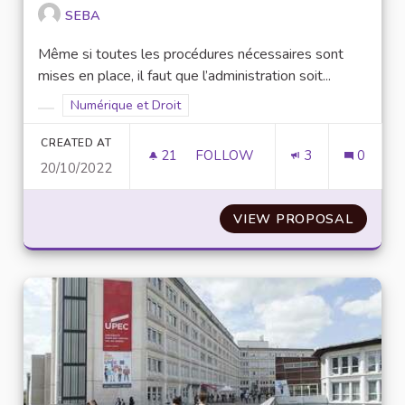
SEBA
Même si toutes les procédures nécessaires sont
mises en place, il faut que l’administration soit...
Filter results for scope: Numérique et Droit
Numérique et Droit
Filter results for category:
CREATED AT
21
21 FOLLOWERS
FOLLOW
3
0
20/10/2022
SENSIBILISER EN MATIÈRE DE
VIEW PROPOSAL
SENSIB