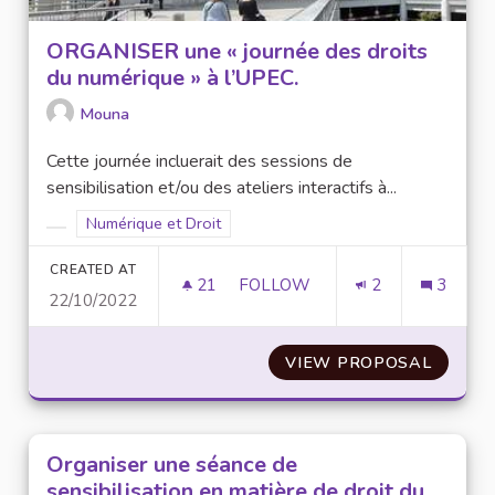
ORGANISER une « journée des droits
du numérique » à l’UPEC.
Mouna
Cette journée incluerait des sessions de
sensibilisation et/ou des ateliers interactifs à...
Filter results for scope: Numérique et Droit
Numérique et Droit
Filter results for category:
CREATED AT
21
21 FOLLOWERS
FOLLOW
2
3
22/10/2022
ORGANISER UNE « JOU
VIEW PROPOSAL
ORGANI
Organiser une séance de
sensibilisation en matière de droit du