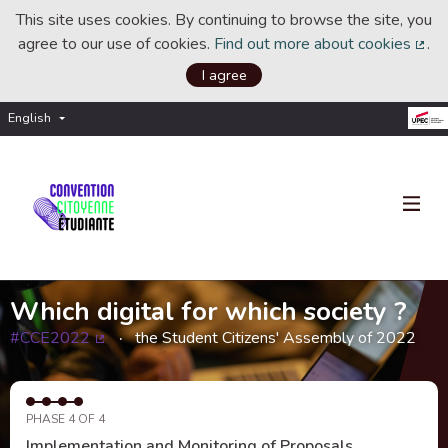
This site uses cookies. By continuing to browse the site, you
agree to our use of cookies.
Find out more about cookies
.
(Ext
I agree
English
Choisir la langue
Choose language
Which digital for which society ?
#CCE2022
the Student Citizens' Assembly of 2022
(External link)
PHASE 4 OF 4
Implementation and Monitoring of Proposals