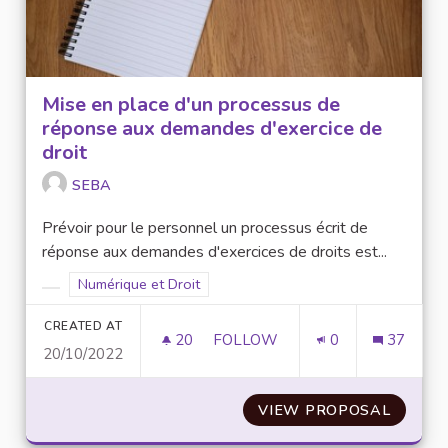
Mise en place d'un processus de
réponse aux demandes d'exercice de
droit
SEBA
Prévoir pour le personnel un processus écrit de
réponse aux demandes d'exercices de droits est...
Filter results for scope: Numérique et Droit
Numérique et Droit
Filter results for category:
CREATED AT
20
20 FOLLOWERS
FOLLOW
0
37
20/10/2022
MISE EN PLACE D'UN PROCESS
VIEW PROPOSAL
MISE E